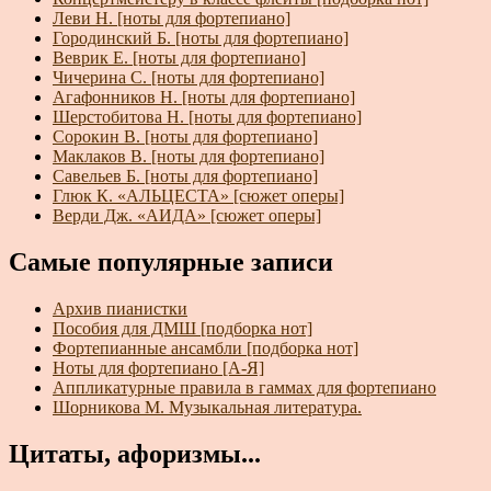
Леви Н. [ноты для фортепиано]
Городинский Б. [ноты для фортепиано]
Веврик Е. [ноты для фортепиано]
Чичерина С. [ноты для фортепиано]
Агафонников Н. [ноты для фортепиано]
Шерстобитова Н. [ноты для фортепиано]
Сорокин В. [ноты для фортепиано]
Маклаков В. [ноты для фортепиано]
Савельев Б. [ноты для фортепиано]
Глюк К. «АЛЬЦЕСТА» [сюжет оперы]
Верди Дж. «АИДА» [сюжет оперы]
Самые популярные записи
Архив пианистки
Пособия для ДМШ [подборка нот]
Фортепианные ансамбли [подборка нот]
Ноты для фортепиано [А-Я]
Аппликатурные правила в гаммах для фортепиано
Шорникова М. Музыкальная литература.
Цитаты, афоризмы...