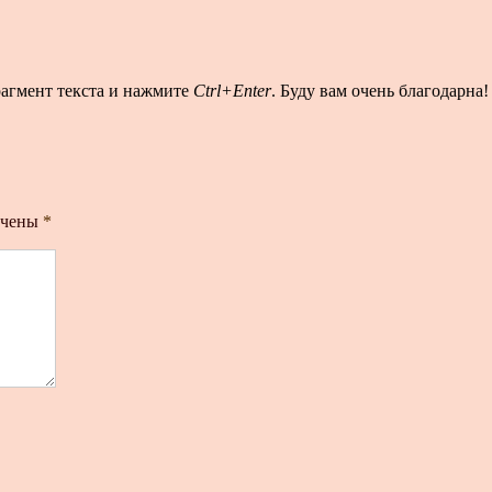
рагмент текста и нажмите
Ctrl+Enter
. Буду вам очень благодарна!
ечены
*