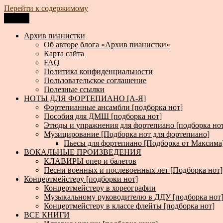
Перейти к содержимому
Меню
Архив пианистки
Всё для пианистов: ноты, книги, музыка, статьи…
Архив пианистки
Об авторе блога «Архив пианистки»
Карта сайта
FAQ
Политика конфиденциальности
Пользовательское соглашение
Полезные ссылки
НОТЫ ДЛЯ ФОРТЕПИАНО [А-Я]
Фортепианные ансамбли [подборка нот]
Пособия для ДМШ [подборка нот]
Этюды и упражнения для фортепиано [подборка но
Музицирование [Подборка нот для фортепиано]
Пьесы для фортепиано [Подборка от Максима
ВОКАЛЬНЫЕ ПРОИЗВЕДЕНИЯ
КЛАВИРЫ опер и балетов
Песни военных и послевоенных лет [Подборка нот]
Концертмейстеру [подборки нот]
Концертмейстеру в хореографии
Музыкальному руководителю в ДДУ [подборка нот
Концертмейстеру в классе флейты [подборка нот]
ВСЕ КНИГИ