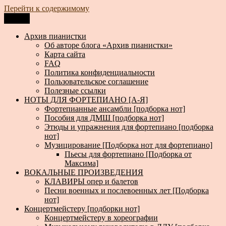
Перейти к содержимому
Меню
Архив пианистки
Всё для пианистов: ноты, книги, музыка, статьи…
Архив пианистки
Об авторе блога «Архив пианистки»
Карта сайта
FAQ
Политика конфиденциальности
Пользовательское соглашение
Полезные ссылки
НОТЫ ДЛЯ ФОРТЕПИАНО [А-Я]
Фортепианные ансамбли [подборка нот]
Пособия для ДМШ [подборка нот]
Этюды и упражнения для фортепиано [подборка
нот]
Музицирование [Подборка нот для фортепиано]
Пьесы для фортепиано [Подборка от
Максима]
ВОКАЛЬНЫЕ ПРОИЗВЕДЕНИЯ
КЛАВИРЫ опер и балетов
Песни военных и послевоенных лет [Подборка
нот]
Концертмейстеру [подборки нот]
Концертмейстеру в хореографии