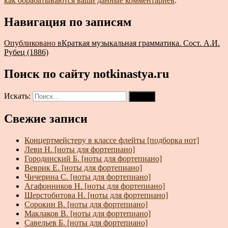
как обрабатываются ваши данные комментариев
.
Навигация по записям
Опубликовано в
Краткая музыкальная грамматика. Сост. А.И.
Рубец (1886)
Поиск по сайту notkinastya.ru
Искать:
Поиск
Свежие записи
Концертмейстеру в классе флейты [подборка нот]
Леви Н. [ноты для фортепиано]
Городинский Б. [ноты для фортепиано]
Веврик Е. [ноты для фортепиано]
Чичерина С. [ноты для фортепиано]
Агафонников Н. [ноты для фортепиано]
Шерстобитова Н. [ноты для фортепиано]
Сорокин В. [ноты для фортепиано]
Маклаков В. [ноты для фортепиано]
Савельев Б. [ноты для фортепиано]