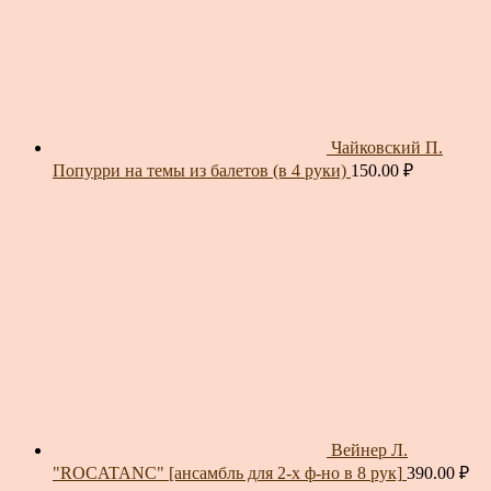
Чайковский П.
Попурри на темы из балетов (в 4 руки)
150.00
₽
Вейнер Л.
"ROCATANC" [ансамбль для 2-х ф-но в 8 рук]
390.00
₽