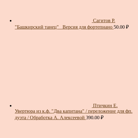
Сагитов Р.
"Башкирский танец"_ Версия для фортепиано
50.00
₽
Птичкин Е.
Увертюра из к.ф. "Два капитана" / переложение для фп.
дуэта / Обработка А. Алексеевой
390.00
₽