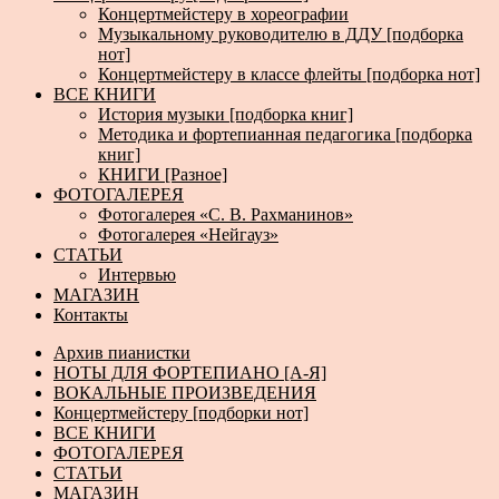
Концертмейстеру в хореографии
Музыкальному руководителю в ДДУ [подборка
нот]
Концертмейстеру в классе флейты [подборка нот]
ВСЕ КНИГИ
История музыки [подборка книг]
Методика и фортепианная педагогика [подборка
книг]
КНИГИ [Разное]
ФОТОГАЛЕРЕЯ
Фотогалерея «С. В. Рахманинов»
Фотогалерея «Нейгауз»
СТАТЬИ
Интервью
МАГАЗИН
Контакты
Архив пианистки
НОТЫ ДЛЯ ФОРТЕПИАНО [А-Я]
ВОКАЛЬНЫЕ ПРОИЗВЕДЕНИЯ
Концертмейстеру [подборки нот]
ВСЕ КНИГИ
ФОТОГАЛЕРЕЯ
СТАТЬИ
МАГАЗИН