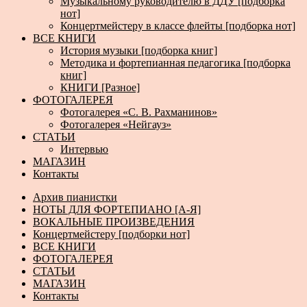
Музыкальному руководителю в ДДУ [подборка
нот]
Концертмейстеру в классе флейты [подборка нот]
ВСЕ КНИГИ
История музыки [подборка книг]
Методика и фортепианная педагогика [подборка
книг]
КНИГИ [Разное]
ФОТОГАЛЕРЕЯ
Фотогалерея «С. В. Рахманинов»
Фотогалерея «Нейгауз»
СТАТЬИ
Интервью
МАГАЗИН
Контакты
Архив пианистки
НОТЫ ДЛЯ ФОРТЕПИАНО [А-Я]
ВОКАЛЬНЫЕ ПРОИЗВЕДЕНИЯ
Концертмейстеру [подборки нот]
ВСЕ КНИГИ
ФОТОГАЛЕРЕЯ
СТАТЬИ
МАГАЗИН
Контакты