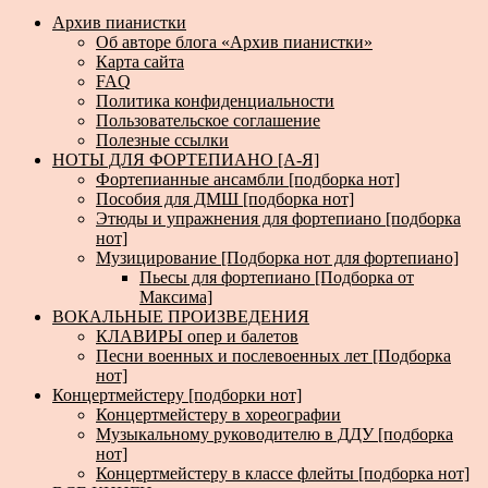
Архив пианистки
Об авторе блога «Архив пианистки»
Карта сайта
FAQ
Политика конфиденциальности
Пользовательское соглашение
Полезные ссылки
НОТЫ ДЛЯ ФОРТЕПИАНО [А-Я]
Фортепианные ансамбли [подборка нот]
Пособия для ДМШ [подборка нот]
Этюды и упражнения для фортепиано [подборка
нот]
Музицирование [Подборка нот для фортепиано]
Пьесы для фортепиано [Подборка от
Максима]
ВОКАЛЬНЫЕ ПРОИЗВЕДЕНИЯ
КЛАВИРЫ опер и балетов
Песни военных и послевоенных лет [Подборка
нот]
Концертмейстеру [подборки нот]
Концертмейстеру в хореографии
Музыкальному руководителю в ДДУ [подборка
нот]
Концертмейстеру в классе флейты [подборка нот]