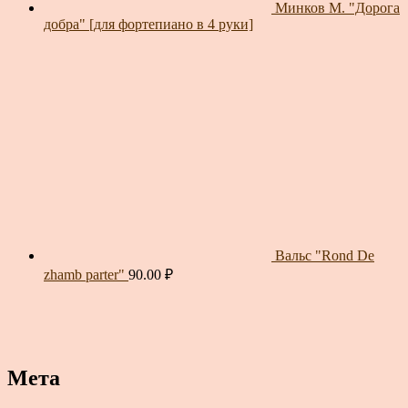
Минков М. "Дорога
добра" [для фортепиано в 4 руки]
Вальс "Rond De
zhamb parter"
90.00
₽
Мета