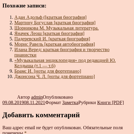
Похожие записи:
Адан Адольф ([краткая биография]
Мартину Богуслав [краткая биография]
Шорникова М. Музыкальная литература.
Яначек Леош [краткая биография]
Падеревский И. [краткая биография]
Морис Равель [краткая автобиография]
Илана Веред: краткая биография и творчество
пианистки
«Музыкальная энциклопедия» под редакцией Ю.
Келдыша (т.1 — т.6)
Брамс И. [ноты для фортепиано]
Джонсона Ч. Л. [ноты для фортепиано]
Автор
admin
Опубликовано
09.08.2019
08.11.2021
Формат
Заметка
Рубрики
Книги [PDF]
Добавить комментарий
Ваш адрес email не будет опубликован.
Обязательные поля
помечены
*