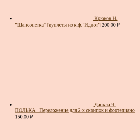
Крюков Н.
"Шансонетка" [куплеты из к.ф. 'Идиот']
200.00
₽
Данкла Ч.
ПОЛЬКА_ Переложение для 2-х скрипок и фортепиано
150.00
₽