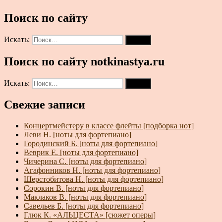
Поиск по сайту
Искать:
Поиск
Поиск по сайту notkinastya.ru
Искать:
Поиск
Свежие записи
Концертмейстеру в классе флейты [подборка нот]
Леви Н. [ноты для фортепиано]
Городинский Б. [ноты для фортепиано]
Веврик Е. [ноты для фортепиано]
Чичерина С. [ноты для фортепиано]
Агафонников Н. [ноты для фортепиано]
Шерстобитова Н. [ноты для фортепиано]
Сорокин В. [ноты для фортепиано]
Маклаков В. [ноты для фортепиано]
Савельев Б. [ноты для фортепиано]
Глюк К. «АЛЬЦЕСТА» [сюжет оперы]