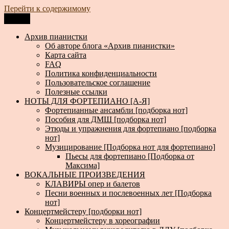
Перейти к содержимому
Меню
Архив пианистки
Всё для пианистов: ноты, книги, музыка, статьи…
Архив пианистки
Об авторе блога «Архив пианистки»
Карта сайта
FAQ
Политика конфиденциальности
Пользовательское соглашение
Полезные ссылки
НОТЫ ДЛЯ ФОРТЕПИАНО [А-Я]
Фортепианные ансамбли [подборка нот]
Пособия для ДМШ [подборка нот]
Этюды и упражнения для фортепиано [подборка
нот]
Музицирование [Подборка нот для фортепиано]
Пьесы для фортепиано [Подборка от
Максима]
ВОКАЛЬНЫЕ ПРОИЗВЕДЕНИЯ
КЛАВИРЫ опер и балетов
Песни военных и послевоенных лет [Подборка
нот]
Концертмейстеру [подборки нот]
Концертмейстеру в хореографии