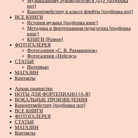
Музыкальному руководителю в ДДУ [подборка
нот]
Концертмейстеру в классе флейты [подборка нот]
ВСЕ КНИГИ
История музыки [подборка книг]
Методика и фортепианная педагогика [подборка
книг]
КНИГИ [Разное]
ФОТОГАЛЕРЕЯ
Фотогалерея «С. В. Рахманинов»
Фотогалерея «Нейгауз»
СТАТЬИ
Интервью
МАГАЗИН
Контакты
Архив пианистки
НОТЫ ДЛЯ ФОРТЕПИАНО [А-Я]
ВОКАЛЬНЫЕ ПРОИЗВЕДЕНИЯ
Концертмейстеру [подборки нот]
ВСЕ КНИГИ
ФОТОГАЛЕРЕЯ
СТАТЬИ
МАГАЗИН
Контакты