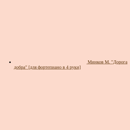
Минков М. "Дорога
добра" [для фортепиано в 4 руки]