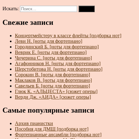
Искать:
Поиск
Свежие записи
Концертмейстеру в классе флейты [подборка нот]
Леви Н. [ноты для фортепиано]
Городинский Б. [ноты для фортепиано]
Веврик Е. [ноты для фортепиано]
Чичерина С. [ноты для фортепиано]
Агафонников Н. [ноты для фортепиано]
Шерстобитова Н. [ноты для фортепиано]
Сорокин В. [ноты для фортепиано]
Маклаков В. [ноты для фортепиано]
Савельев Б. [ноты для фортепиано]
Глюк К. «АЛЬЦЕСТА» [сюжет оперы]
Верди Дж. «АИДА» [сюжет оперы]
Самые популярные записи
Архив пианистки
Пособия для ДМШ [подборка нот]
Фортепианные ансамбли [подборка нот]