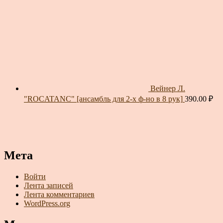
Вейнер Л.
"ROCATANC" [ансамбль для 2-х ф-но в 8 рук]
390.00
₽
Мета
Войти
Лента записей
Лента комментариев
WordPress.org