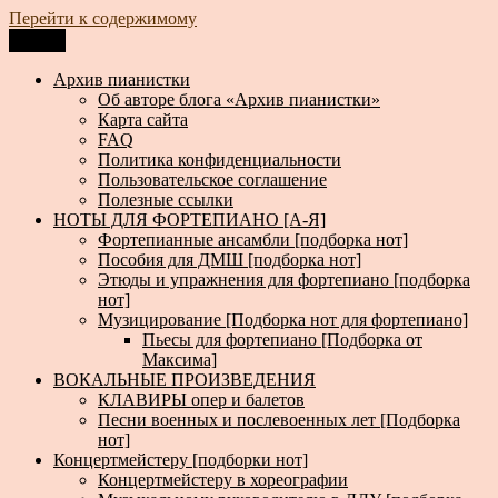
Перейти к содержимому
Меню
Архив пианистки
Всё для пианистов: ноты, книги, музыка, статьи…
Архив пианистки
Об авторе блога «Архив пианистки»
Карта сайта
FAQ
Политика конфиденциальности
Пользовательское соглашение
Полезные ссылки
НОТЫ ДЛЯ ФОРТЕПИАНО [А-Я]
Фортепианные ансамбли [подборка нот]
Пособия для ДМШ [подборка нот]
Этюды и упражнения для фортепиано [подборка
нот]
Музицирование [Подборка нот для фортепиано]
Пьесы для фортепиано [Подборка от
Максима]
ВОКАЛЬНЫЕ ПРОИЗВЕДЕНИЯ
КЛАВИРЫ опер и балетов
Песни военных и послевоенных лет [Подборка
нот]
Концертмейстеру [подборки нот]
Концертмейстеру в хореографии