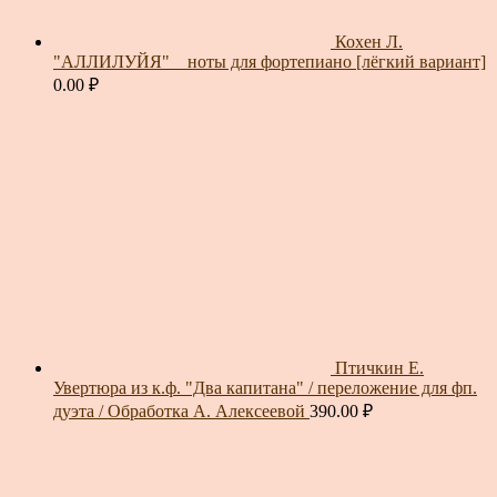
Кохен Л.
"АЛЛИЛУЙЯ" _ ноты для фортепиано [лёгкий вариант]
0.00
₽
Птичкин Е.
Увертюра из к.ф. "Два капитана" / переложение для фп.
дуэта / Обработка А. Алексеевой
390.00
₽