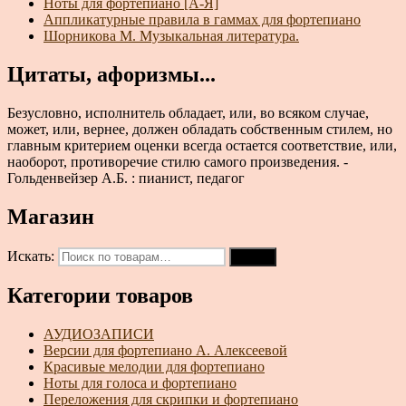
Ноты для фортепиано [А-Я]
Аппликатурные правила в гаммах для фортепиано
Шорникова М. Музыкальная литература.
Цитаты, афоризмы...
Безусловно, исполнитель обладает, или, во всяком случае,
может, или, вернее, должен обладать собственным стилем, но
главным критерием оценки всегда остается соответствие, или,
наоборот, противоречие стилю самого произведения. -
Гольденвейзер А.Б. : пианист, педагог
Магазин
Искать:
Поиск
Категории товаров
АУДИОЗАПИСИ
Версии для фортепиано А. Алексеевой
Красивые мелодии для фортепиано
Ноты для голоса и фортепиано
Переложения для скрипки и фортепиано