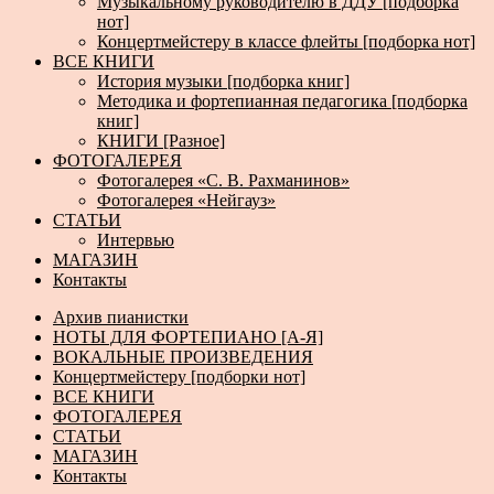
Музыкальному руководителю в ДДУ [подборка
нот]
Концертмейстеру в классе флейты [подборка нот]
ВСЕ КНИГИ
История музыки [подборка книг]
Методика и фортепианная педагогика [подборка
книг]
КНИГИ [Разное]
ФОТОГАЛЕРЕЯ
Фотогалерея «С. В. Рахманинов»
Фотогалерея «Нейгауз»
СТАТЬИ
Интервью
МАГАЗИН
Контакты
Архив пианистки
НОТЫ ДЛЯ ФОРТЕПИАНО [А-Я]
ВОКАЛЬНЫЕ ПРОИЗВЕДЕНИЯ
Концертмейстеру [подборки нот]
ВСЕ КНИГИ
ФОТОГАЛЕРЕЯ
СТАТЬИ
МАГАЗИН
Контакты