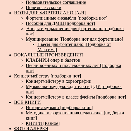
Пользовательское соглашение
Полезные ссылки
НОТЫ ДЛЯ ФОРТЕПИАНО [А-Я]
Фортепианные ансамбли [подборка нот]
Пособия для ДМШ [подборка нот]
Этюды и упражнения для фортепиано [подборка
нот]
Музицирование [Подборка нот для фортепиано]
Пьесы для фортепиано [Подборка от
Максима]
ВОКАЛЬНЫЕ ПРОИЗВЕДЕНИЯ
КЛАВИРЫ опер и балетов
Песни военных и послевоенных лет [Подборка
нот]
Концертмейстеру [подборки нот]
Концертмейстеру в хореографии
Музыкальному руководителю в ДДУ [подборка
нот]
Концертмейстеру в классе флейты [подборка нот]
ВСЕ КНИГИ
История музыки [подборка книг]
Методика и фортепианная педагогика [подборка
книг]
КНИГИ [Разное]
ФОТОГАЛЕРЕЯ