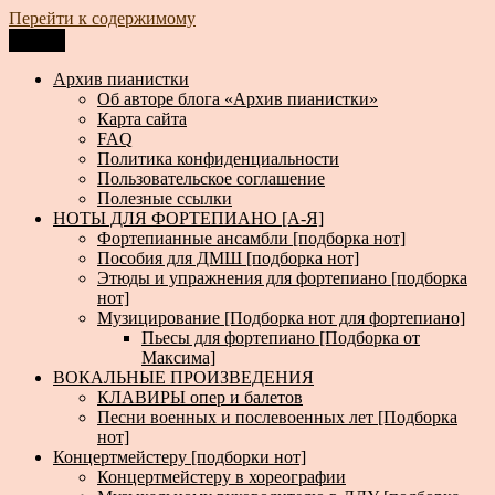
Перейти к содержимому
Меню
Архив пианистки
Всё для пианистов: ноты, книги, музыка, статьи…
Архив пианистки
Об авторе блога «Архив пианистки»
Карта сайта
FAQ
Политика конфиденциальности
Пользовательское соглашение
Полезные ссылки
НОТЫ ДЛЯ ФОРТЕПИАНО [А-Я]
Фортепианные ансамбли [подборка нот]
Пособия для ДМШ [подборка нот]
Этюды и упражнения для фортепиано [подборка
нот]
Музицирование [Подборка нот для фортепиано]
Пьесы для фортепиано [Подборка от
Максима]
ВОКАЛЬНЫЕ ПРОИЗВЕДЕНИЯ
КЛАВИРЫ опер и балетов
Песни военных и послевоенных лет [Подборка
нот]
Концертмейстеру [подборки нот]
Концертмейстеру в хореографии