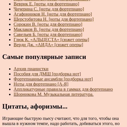
Веврик Е. [ноты для фортепиано]
Чичерина С. [ноты для фортепиано]
Агафонников Н. [ноты для фортепиано]
Шерстобитова Н. [ноты для фортепиано]
Сорокин В. [ноты для фортепиано]
Маклаков В. [ноты для фортепиано]
Савельев Б. [ноты для фортепиано]
Глюк К. «АЛЬЦЕСТА» [сюжет оперы]
Верди Дж. «АИДА» [сюжет оперы]
Самые популярные записи
Архив пианистки
Пособия для ДМШ [подборка нот]
Фортепианные ансамбли [подборка нот]
Ноты для фортепиано [А-Я]
Аппликатурные правила в гаммах для фортепиано
Шорникова М. Музыкальная литература.
Цитаты, афоризмы...
Играющие быструю пьесу считают, что для того, чтобы она
вышла в нужном темпе, надо работать, добиваться этого, но