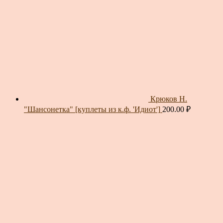
Крюков Н.
"Шансонетка" [куплеты из к.ф. 'Идиот']
200.00
₽