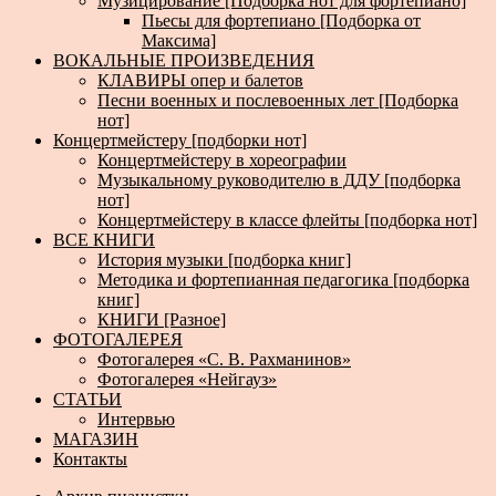
Музицирование [Подборка нот для фортепиано]
Пьесы для фортепиано [Подборка от
Максима]
ВОКАЛЬНЫЕ ПРОИЗВЕДЕНИЯ
КЛАВИРЫ опер и балетов
Песни военных и послевоенных лет [Подборка
нот]
Концертмейстеру [подборки нот]
Концертмейстеру в хореографии
Музыкальному руководителю в ДДУ [подборка
нот]
Концертмейстеру в классе флейты [подборка нот]
ВСЕ КНИГИ
История музыки [подборка книг]
Методика и фортепианная педагогика [подборка
книг]
КНИГИ [Разное]
ФОТОГАЛЕРЕЯ
Фотогалерея «С. В. Рахманинов»
Фотогалерея «Нейгауз»
СТАТЬИ
Интервью
МАГАЗИН
Контакты