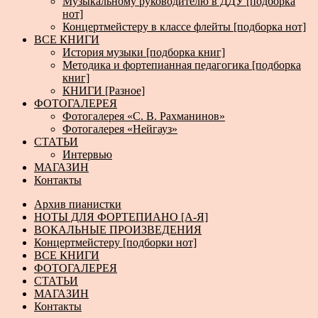
Музыкальному руководителю в ДДУ [подборка
нот]
Концертмейстеру в классе флейты [подборка нот]
ВСЕ КНИГИ
История музыки [подборка книг]
Методика и фортепианная педагогика [подборка
книг]
КНИГИ [Разное]
ФОТОГАЛЕРЕЯ
Фотогалерея «С. В. Рахманинов»
Фотогалерея «Нейгауз»
СТАТЬИ
Интервью
МАГАЗИН
Контакты
Архив пианистки
НОТЫ ДЛЯ ФОРТЕПИАНО [А-Я]
ВОКАЛЬНЫЕ ПРОИЗВЕДЕНИЯ
Концертмейстеру [подборки нот]
ВСЕ КНИГИ
ФОТОГАЛЕРЕЯ
СТАТЬИ
МАГАЗИН
Контакты