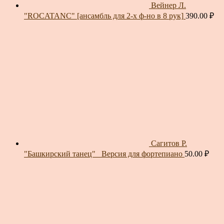
Вейнер Л.
"ROCATANC" [ансамбль для 2-х ф-но в 8 рук]
390.00
₽
Сагитов Р.
"Башкирский танец"_ Версия для фортепиано
50.00
₽