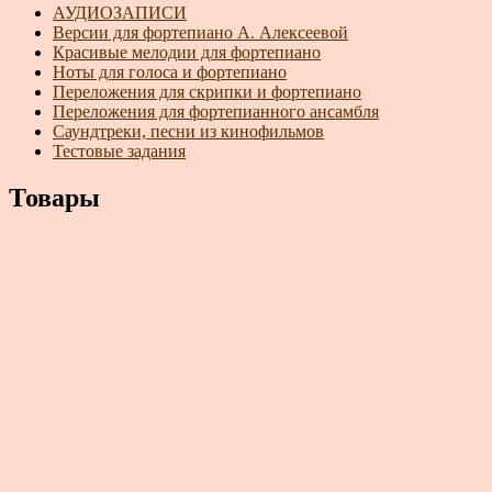
АУДИОЗАПИСИ
Версии для фортепиано А. Алексеевой
Красивые мелодии для фортепиано
Ноты для голоса и фортепиано
Переложения для скрипки и фортепиано
Переложения для фортепианного ансамбля
Саундтреки, песни из кинофильмов
Тестовые задания
Товары