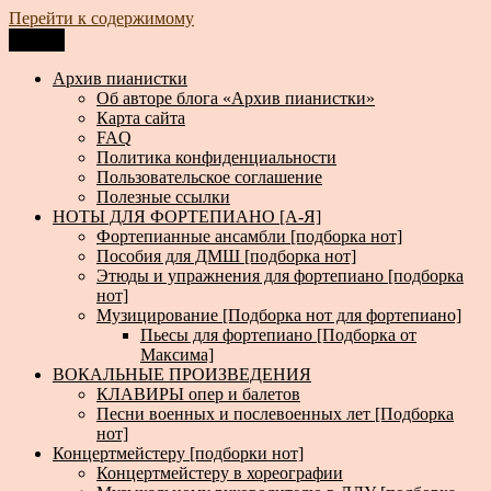
Перейти к содержимому
Меню
Архив пианистки
Всё для пианистов: ноты, книги, музыка, статьи…
Архив пианистки
Об авторе блога «Архив пианистки»
Карта сайта
FAQ
Политика конфиденциальности
Пользовательское соглашение
Полезные ссылки
НОТЫ ДЛЯ ФОРТЕПИАНО [А-Я]
Фортепианные ансамбли [подборка нот]
Пособия для ДМШ [подборка нот]
Этюды и упражнения для фортепиано [подборка
нот]
Музицирование [Подборка нот для фортепиано]
Пьесы для фортепиано [Подборка от
Максима]
ВОКАЛЬНЫЕ ПРОИЗВЕДЕНИЯ
КЛАВИРЫ опер и балетов
Песни военных и послевоенных лет [Подборка
нот]
Концертмейстеру [подборки нот]
Концертмейстеру в хореографии