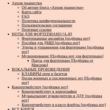
Архив пианистки
Об авторе блога «Архив пианистки»
Карта сайта
FAQ
Политика конфиденциальности
Пользовательское соглашение
Полезные ссылки
НОТЫ ДЛЯ ФОРТЕПИАНО [А-Я]
Фортепианные ансамбли [подборка нот]
Пособия для ДМШ [подборка нот]
Этюды и упражнения для фортепиано [подборка
нот]
Музицирование [Подборка нот для фортепиано]
Пьесы для фортепиано [Подборка от
Максима]
ВОКАЛЬНЫЕ ПРОИЗВЕДЕНИЯ
КЛАВИРЫ опер и балетов
Песни военных и послевоенных лет [Подборка
нот]
Концертмейстеру [подборки нот]
Концертмейстеру в хореографии
Музыкальному руководителю в ДДУ [подборка
нот]
Концертмейстеру в классе флейты [подборка нот]
ВСЕ КНИГИ