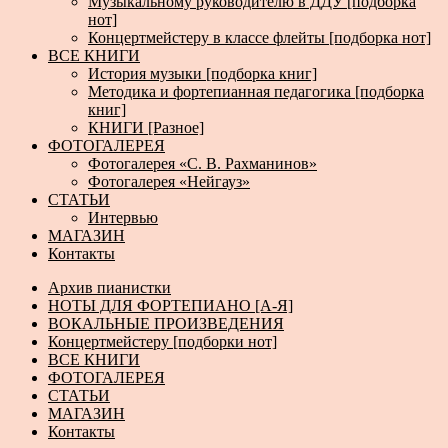
Музыкальному руководителю в ДДУ [подборка
нот]
Концертмейстеру в классе флейты [подборка нот]
ВСЕ КНИГИ
История музыки [подборка книг]
Методика и фортепианная педагогика [подборка
книг]
КНИГИ [Разное]
ФОТОГАЛЕРЕЯ
Фотогалерея «С. В. Рахманинов»
Фотогалерея «Нейгауз»
СТАТЬИ
Интервью
МАГАЗИН
Контакты
Архив пианистки
НОТЫ ДЛЯ ФОРТЕПИАНО [А-Я]
ВОКАЛЬНЫЕ ПРОИЗВЕДЕНИЯ
Концертмейстеру [подборки нот]
ВСЕ КНИГИ
ФОТОГАЛЕРЕЯ
СТАТЬИ
МАГАЗИН
Контакты