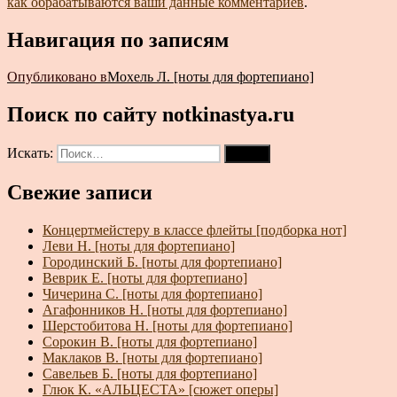
как обрабатываются ваши данные комментариев
.
Навигация по записям
Опубликовано в
Мохель Л. [ноты для фортепиано]
Поиск по сайту notkinastya.ru
Искать:
Поиск
Свежие записи
Концертмейстеру в классе флейты [подборка нот]
Леви Н. [ноты для фортепиано]
Городинский Б. [ноты для фортепиано]
Веврик Е. [ноты для фортепиано]
Чичерина С. [ноты для фортепиано]
Агафонников Н. [ноты для фортепиано]
Шерстобитова Н. [ноты для фортепиано]
Сорокин В. [ноты для фортепиано]
Маклаков В. [ноты для фортепиано]
Савельев Б. [ноты для фортепиано]
Глюк К. «АЛЬЦЕСТА» [сюжет оперы]