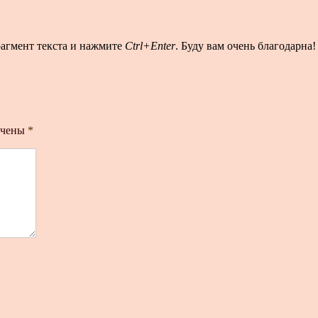
рагмент текста и нажмите
Ctrl+Enter
. Буду вам очень благодарна!
ечены
*