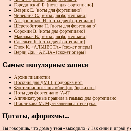
Городинский Б. [ноты для фортепиано]
Веврик Е. [ноты для фортепиано]
Чичерина С. [ноты для фортепиано]
Агафонников Н. [ноты для фортепиано]
Шерстобитова Н. [ноты для фортепиано]
Сорокин В. [ноты для фортепиано]
Маклаков В. [ноты для фортепиано]
Савельев Б. [ноты для фортепиано]
Глюк К. «АЛЬЦЕСТА» [сюжет оперы]
Верди Дж. «АИДА» [сюжет оперы]
Самые популярные записи
Архив пианистки
Пособия для ДМШ [подборка нот]
Фортепианные ансамбли [подборка нот]
Ноты для фортепиано [А-Я]
Аппликатурные правила в гаммах для фортепиано
Шорникова М. Музыкальная литература.
Цитаты, афоризмы...
Ты говоришь, что дома у тебя «выходило»? Так сиди и играй у с