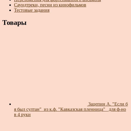
Саундтреки, песни из кинофильмов
Тестовые задания
Товары
Зацепин А. "Если б
я был султан"_из к.ф. "Кавказская пленница"_ для ф-но
в 4 руки