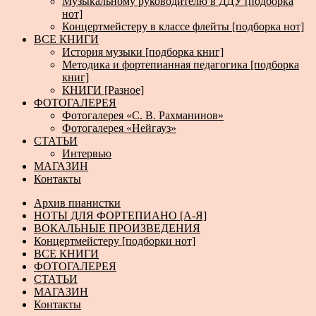
Музыкальному руководителю в ДДУ [подборка
нот]
Концертмейстеру в классе флейты [подборка нот]
ВСЕ КНИГИ
История музыки [подборка книг]
Методика и фортепианная педагогика [подборка
книг]
КНИГИ [Разное]
ФОТОГАЛЕРЕЯ
Фотогалерея «С. В. Рахманинов»
Фотогалерея «Нейгауз»
СТАТЬИ
Интервью
МАГАЗИН
Контакты
Архив пианистки
НОТЫ ДЛЯ ФОРТЕПИАНО [А-Я]
ВОКАЛЬНЫЕ ПРОИЗВЕДЕНИЯ
Концертмейстеру [подборки нот]
ВСЕ КНИГИ
ФОТОГАЛЕРЕЯ
СТАТЬИ
МАГАЗИН
Контакты