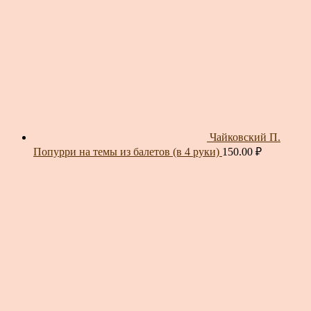
Чайковский П.
Попурри на темы из балетов (в 4 руки)
150.00
₽