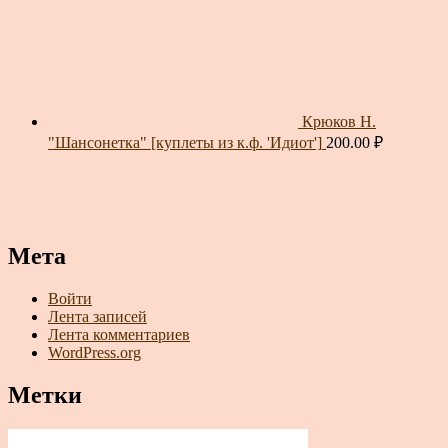
Крюков Н.
"Шансонетка" [куплеты из к.ф. 'Идиот']
200.00
₽
Мета
Войти
Лента записей
Лента комментариев
WordPress.org
Метки