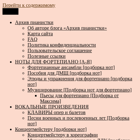
Перейти к содержимому
Меню
Архив пианистки
Всё для пианистов: ноты, книги, музыка, статьи…
Архив пианистки
Об авторе блога «Архив пианистки»
Карта сайта
FAQ
Политика конфиденциальности
Пользовательское соглашение
Полезные ссылки
НОТЫ ДЛЯ ФОРТЕПИАНО [А-Я]
Фортепианные ансамбли [подборка нот]
Пособия для ДМШ [подборка нот]
Этюды и упражнения для фортепиано [подборка
нот]
Музицирование [Подборка нот для фортепиано]
Пьесы для фортепиано [Подборка от
Максима]
ВОКАЛЬНЫЕ ПРОИЗВЕДЕНИЯ
КЛАВИРЫ опер и балетов
Песни военных и послевоенных лет [Подборка
нот]
Концертмейстеру [подборки нот]
Концертмейстеру в хореографии