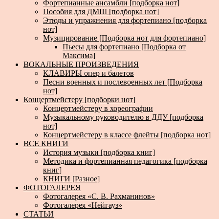
Фортепианные ансамбли [подборка нот]
Пособия для ДМШ [подборка нот]
Этюды и упражнения для фортепиано [подборка
нот]
Музицирование [Подборка нот для фортепиано]
Пьесы для фортепиано [Подборка от
Максима]
ВОКАЛЬНЫЕ ПРОИЗВЕДЕНИЯ
КЛАВИРЫ опер и балетов
Песни военных и послевоенных лет [Подборка
нот]
Концертмейстеру [подборки нот]
Концертмейстеру в хореографии
Музыкальному руководителю в ДДУ [подборка
нот]
Концертмейстеру в классе флейты [подборка нот]
ВСЕ КНИГИ
История музыки [подборка книг]
Методика и фортепианная педагогика [подборка
книг]
КНИГИ [Разное]
ФОТОГАЛЕРЕЯ
Фотогалерея «С. В. Рахманинов»
Фотогалерея «Нейгауз»
СТАТЬИ