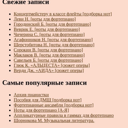
Свежие записи
Концертмейстеру в классе флейты [подборка нот]
Леви Н. [ноты для фортепиано]
Городинский Б. [ноты для фортепиано]
Веврик Е. [ноты для фортепиано]
Чичерина С. [ноты для фортепиано]
Агафонников Н. [ноты для фортепиано]
Шерстобитова Н. [ноты для фортепиано]
Сорокин В. [ноты для фортепиано]
Маклаков В. [ноты для фортепиано]
Савельев Б. [ноты для фортепиано]
Глюк К. «АЛЬЦЕСТА» [сюжет оперы]
Верди Дж. «АИДА» [сюжет оперы]
Самые популярные записи
Архив пианистки
Пособия для ДМШ [подборка нот]
Фортепианные ансамбли [подборка нот]
Ноты для фортепиано [А-Я]
Аппликатурные правила в гаммах для фортепиано
Шорникова М. Музыкальная литература.