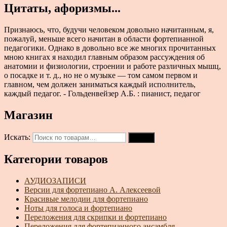
Цитаты, афоризмы...
Признаюсь, что, будучи человеком довольно начитанным, я,
пожалуй, меньше всего начитан в области фортепианной
педагогики. Однако в довольно все же многих прочитанных
мною книгах я находил главным образом рассуждения об
анатомии и физиологии, строении и работе различных мышц,
о посадке и т. д., но не о музыке — том самом первом и
главном, чем должен заниматься каждый исполнитель,
каждый педагог. - Гольденвейзер А.Б. : пианист, педагог
Магазин
Искать:
Поиск
Категории товаров
АУДИОЗАПИСИ
Версии для фортепиано А. Алексеевой
Красивые мелодии для фортепиано
Ноты для голоса и фортепиано
Переложения для скрипки и фортепиано
Переложения для фортепианного ансамбля