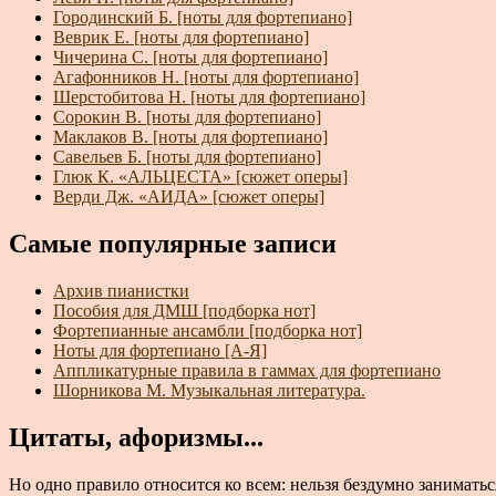
Городинский Б. [ноты для фортепиано]
Веврик Е. [ноты для фортепиано]
Чичерина С. [ноты для фортепиано]
Агафонников Н. [ноты для фортепиано]
Шерстобитова Н. [ноты для фортепиано]
Сорокин В. [ноты для фортепиано]
Маклаков В. [ноты для фортепиано]
Савельев Б. [ноты для фортепиано]
Глюк К. «АЛЬЦЕСТА» [сюжет оперы]
Верди Дж. «АИДА» [сюжет оперы]
Самые популярные записи
Архив пианистки
Пособия для ДМШ [подборка нот]
Фортепианные ансамбли [подборка нот]
Ноты для фортепиано [А-Я]
Аппликатурные правила в гаммах для фортепиано
Шорникова М. Музыкальная литература.
Цитаты, афоризмы...
Но одно правило относится ко всем: нельзя бездумно занимать