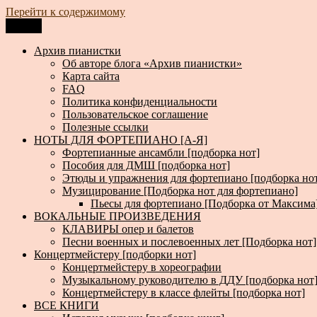
Перейти к содержимому
Меню
Архив пианистки
Всё для пианистов: ноты, книги, музыка, статьи…
Архив пианистки
Об авторе блога «Архив пианистки»
Карта сайта
FAQ
Политика конфиденциальности
Пользовательское соглашение
Полезные ссылки
НОТЫ ДЛЯ ФОРТЕПИАНО [А-Я]
Фортепианные ансамбли [подборка нот]
Пособия для ДМШ [подборка нот]
Этюды и упражнения для фортепиано [подборка но
Музицирование [Подборка нот для фортепиано]
Пьесы для фортепиано [Подборка от Максима
ВОКАЛЬНЫЕ ПРОИЗВЕДЕНИЯ
КЛАВИРЫ опер и балетов
Песни военных и послевоенных лет [Подборка нот]
Концертмейстеру [подборки нот]
Концертмейстеру в хореографии
Музыкальному руководителю в ДДУ [подборка нот
Концертмейстеру в классе флейты [подборка нот]
ВСЕ КНИГИ