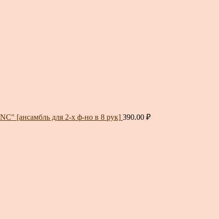
" [ансамбль для 2-х ф-но в 8 рук]
390.00
₽