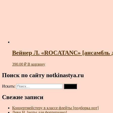
Вейнер Л. «ROCATANC» [ансамбль дл
390.00
₽
В корзину
Поиск по сайту notkinastya.ru
Искать:
Поиск
Свежие записи
Концертмейстеру в классе флейты [подборка нот]
Леви Н. [ноты для фортепиано]