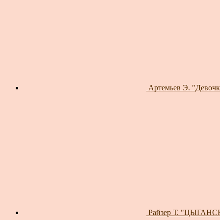
Артемьев Э. "Девочк
Райзер Т. "ЦЫГАНСК