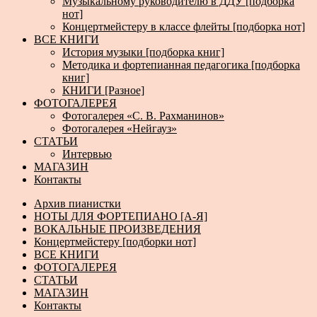
Музыкальному руководителю в ДДУ [подборка
нот]
Концертмейстеру в классе флейты [подборка нот]
ВСЕ КНИГИ
История музыки [подборка книг]
Методика и фортепианная педагогика [подборка
книг]
КНИГИ [Разное]
ФОТОГАЛЕРЕЯ
Фотогалерея «С. В. Рахманинов»
Фотогалерея «Нейгауз»
СТАТЬИ
Интервью
МАГАЗИН
Контакты
Архив пианистки
НОТЫ ДЛЯ ФОРТЕПИАНО [А-Я]
ВОКАЛЬНЫЕ ПРОИЗВЕДЕНИЯ
Концертмейстеру [подборки нот]
ВСЕ КНИГИ
ФОТОГАЛЕРЕЯ
СТАТЬИ
МАГАЗИН
Контакты