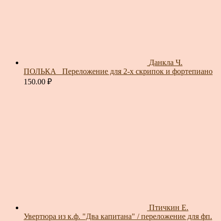
Данкла Ч.
ПОЛЬКА_ Переложение для 2-х скрипок и фортепиано
150.00
₽
Птичкин Е.
Увертюра из к.ф. "Два капитана" / переложение для фп.