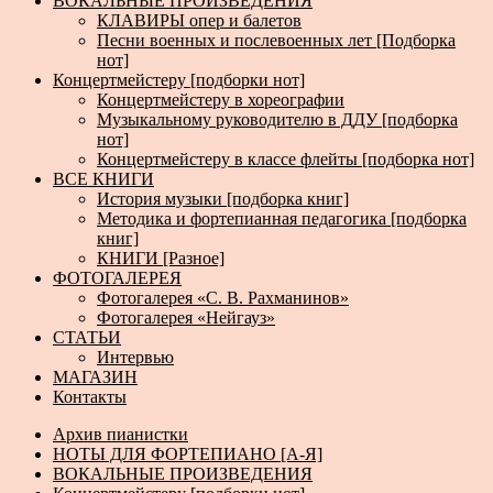
ВОКАЛЬНЫЕ ПРОИЗВЕДЕНИЯ
КЛАВИРЫ опер и балетов
Песни военных и послевоенных лет [Подборка
нот]
Концертмейстеру [подборки нот]
Концертмейстеру в хореографии
Музыкальному руководителю в ДДУ [подборка
нот]
Концертмейстеру в классе флейты [подборка нот]
ВСЕ КНИГИ
История музыки [подборка книг]
Методика и фортепианная педагогика [подборка
книг]
КНИГИ [Разное]
ФОТОГАЛЕРЕЯ
Фотогалерея «С. В. Рахманинов»
Фотогалерея «Нейгауз»
СТАТЬИ
Интервью
МАГАЗИН
Контакты
Архив пианистки
НОТЫ ДЛЯ ФОРТЕПИАНО [А-Я]
ВОКАЛЬНЫЕ ПРОИЗВЕДЕНИЯ