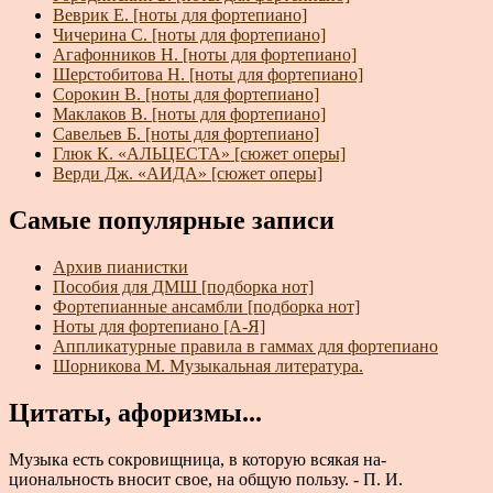
Веврик Е. [ноты для фортепиано]
Чичерина С. [ноты для фортепиано]
Агафонников Н. [ноты для фортепиано]
Шерстобитова Н. [ноты для фортепиано]
Сорокин В. [ноты для фортепиано]
Маклаков В. [ноты для фортепиано]
Савельев Б. [ноты для фортепиано]
Глюк К. «АЛЬЦЕСТА» [сюжет оперы]
Верди Дж. «АИДА» [сюжет оперы]
Самые популярные записи
Архив пианистки
Пособия для ДМШ [подборка нот]
Фортепианные ансамбли [подборка нот]
Ноты для фортепиано [А-Я]
Аппликатурные правила в гаммах для фортепиано
Шорникова М. Музыкальная литература.
Цитаты, афоризмы...
Музыка есть сокровищница, в которую всякая на­
циональность вносит свое, на общую пользу. - П. И.