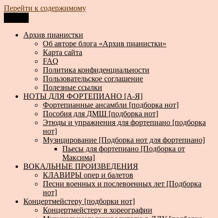
Перейти к содержимому
Меню
Архив пианистки
Всё для пианистов: ноты, книги, музыка, статьи…
Архив пианистки
Об авторе блога «Архив пианистки»
Карта сайта
FAQ
Политика конфиденциальности
Пользовательское соглашение
Полезные ссылки
НОТЫ ДЛЯ ФОРТЕПИАНО [А-Я]
Фортепианные ансамбли [подборка нот]
Пособия для ДМШ [подборка нот]
Этюды и упражнения для фортепиано [подборка
нот]
Музицирование [Подборка нот для фортепиано]
Пьесы для фортепиано [Подборка от
Максима]
ВОКАЛЬНЫЕ ПРОИЗВЕДЕНИЯ
КЛАВИРЫ опер и балетов
Песни военных и послевоенных лет [Подборка
нот]
Концертмейстеру [подборки нот]
Концертмейстеру в хореографии