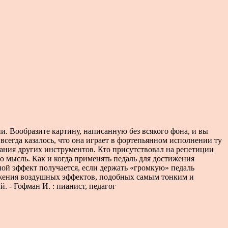
и. Вообразите картину, написанную без всякого фона, и вы
всегда казалось, что она играет в фортепьянном исполнении ту
чания других инструментов. Кто присутствовал на репетиции
ю мысль. Как и когда применять педаль для достижения
ной эффект получается, если держать «громкую» педаль
стижения воздушных эффектов, подобных самым тонким и
 - Гофман И. : пианист, педагог