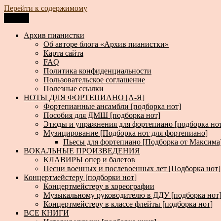
Перейти к содержимому
Меню
Архив пианистки
Всё для пианистов: ноты, книги, музыка, статьи…
Архив пианистки
Об авторе блога «Архив пианистки»
Карта сайта
FAQ
Политика конфиденциальности
Пользовательское соглашение
Полезные ссылки
НОТЫ ДЛЯ ФОРТЕПИАНО [А-Я]
Фортепианные ансамбли [подборка нот]
Пособия для ДМШ [подборка нот]
Этюды и упражнения для фортепиано [подборка но
Музицирование [Подборка нот для фортепиано]
Пьесы для фортепиано [Подборка от Максима
ВОКАЛЬНЫЕ ПРОИЗВЕДЕНИЯ
КЛАВИРЫ опер и балетов
Песни военных и послевоенных лет [Подборка нот]
Концертмейстеру [подборки нот]
Концертмейстеру в хореографии
Музыкальному руководителю в ДДУ [подборка нот
Концертмейстеру в классе флейты [подборка нот]
ВСЕ КНИГИ