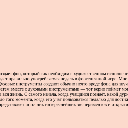
создает фон, который так необходим в художественном исполнени
дает правильно употребляемая педаль в фортепьянной игре. Мне 
 Духовые инструменты создают обычно нечто вроде фона для зву
 затем вместе с духовыми инструментами,— тот верно поймет мо
вся жизнь. С самого начала, когда учащийся познаёт, какой дур
 до того момента, когда его учат пользоваться педалью для до
едставляет источник интереснейших экспериментов и открытий.