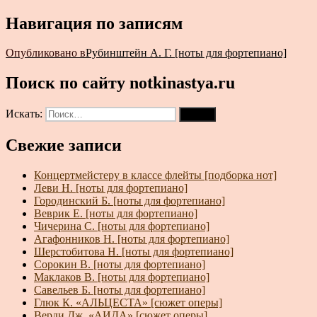
Навигация по записям
Опубликовано в
Рубинштейн А. Г. [ноты для фортепиано]
Поиск по сайту notkinastya.ru
Искать:
Поиск
Свежие записи
Концертмейстеру в классе флейты [подборка нот]
Леви Н. [ноты для фортепиано]
Городинский Б. [ноты для фортепиано]
Веврик Е. [ноты для фортепиано]
Чичерина С. [ноты для фортепиано]
Агафонников Н. [ноты для фортепиано]
Шерстобитова Н. [ноты для фортепиано]
Сорокин В. [ноты для фортепиано]
Маклаков В. [ноты для фортепиано]
Савельев Б. [ноты для фортепиано]
Глюк К. «АЛЬЦЕСТА» [сюжет оперы]
Верди Дж. «АИДА» [сюжет оперы]