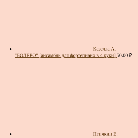
Казелла А.
"БОЛЕРО" [ансамбль для фортепиано в 4 руки]
50.00
₽
Птичкин Е.