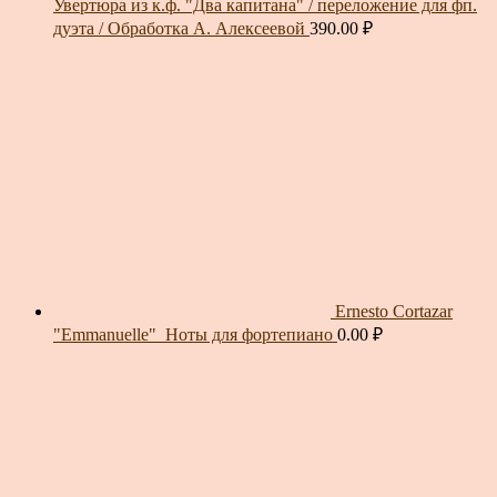
Увертюра из к.ф. "Два капитана" / переложение для фп.
дуэта / Обработка А. Алексеевой
390.00
₽
Ernesto Cortazar
"Emmanuelle"_Ноты для фортепиано
0.00
₽