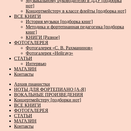
Музыкальному руководителю в ДДУ [подборка
нот]
Концертмейстеру в классе флейты [подборка нот]
ВСЕ КНИГИ
История музыки [подборка книг]
Методика и фортепианная педагогика [подборка
книг]
КНИГИ [Разное]
ФОТОГАЛЕРЕЯ
Фотогалерея «С. В. Рахманинов»
Фотогалерея «Нейгауз»
СТАТЬИ
Интервью
МАГАЗИН
Контакты
Архив пианистки
НОТЫ ДЛЯ ФОРТЕПИАНО [А-Я]
ВОКАЛЬНЫЕ ПРОИЗВЕДЕНИЯ
Концертмейстеру [подборки нот]
ВСЕ КНИГИ
ФОТОГАЛЕРЕЯ
СТАТЬИ
МАГАЗИН
Контакты