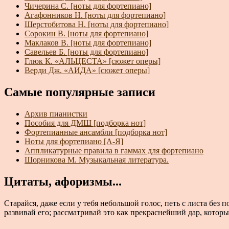
Чичерина С. [ноты для фортепиано]
Агафонников Н. [ноты для фортепиано]
Шерстобитова Н. [ноты для фортепиано]
Сорокин В. [ноты для фортепиано]
Маклаков В. [ноты для фортепиано]
Савельев Б. [ноты для фортепиано]
Глюк К. «АЛЬЦЕСТА» [сюжет оперы]
Верди Дж. «АИДА» [сюжет оперы]
Самые популярные записи
Архив пианистки
Пособия для ДМШ [подборка нот]
Фортепианные ансамбли [подборка нот]
Ноты для фортепиано [А-Я]
Аппликатурные правила в гаммах для фортепиано
Шорникова М. Музыкальная литература.
Цитаты, афоризмы...
Старайся, даже если у тебя небольшой голос, петь с листа без 
развивай его; рассматривай это как прекраснейший дар, котор