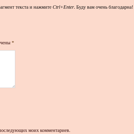
рагмент текста и нажмите
Ctrl+Enter
. Буду вам очень благодарна!
ечены
*
ля последующих моих комментариев.