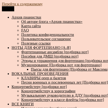
Перейти к содержимому
Меню
Архив пианистки
Всё для пианистов: ноты, книги, музыка, статьи…
Архив пианистки
Об авторе блога «Архив пианистки»
Карта сайта
FAQ
Политика конфиденциальности
Пользовательское соглашение
Полезные ссылки
НОТЫ ДЛЯ ФОРТЕПИАНО [А-Я]
Фортепианные ансамбли [подборка нот]
Пособия для ДМШ [подборка нот]
Этюды и упражнения для фортепиано [подборка но
Музицирование [Подборка нот для фортепиано]
Пьесы для фортепиано [Подборка от Максима
ВОКАЛЬНЫЕ ПРОИЗВЕДЕНИЯ
КЛАВИРЫ опер и балетов
Песни военных и послевоенных лет [Подборка нот]
Концертмейстеру [подборки нот]
Концертмейстеру в хореографии
Музыкальному руководителю в ДДУ [подборка нот
Концертмейстеру в классе флейты [подборка нот]
ВСЕ КНИГИ