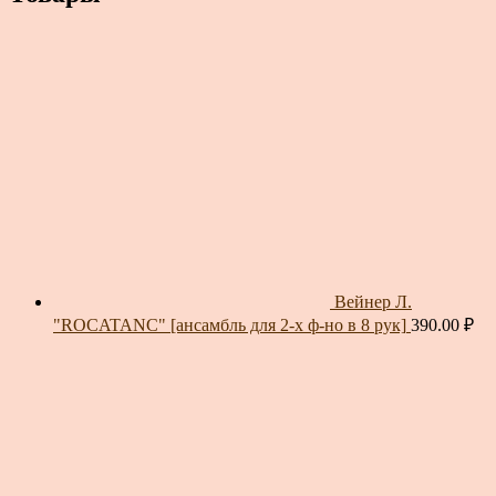
Вейнер Л.
"ROCATANC" [ансамбль для 2-х ф-но в 8 рук]
390.00
₽