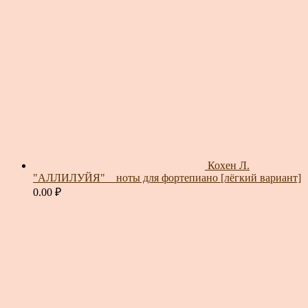
Кохен Л.
"АЛЛИЛУЙЯ" _ ноты для фортепиано [лёгкий вариант]
0.00
₽