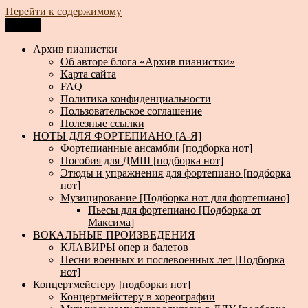
Перейти к содержимому
Меню
Архив пианистки
Всё для пианистов: ноты, книги, музыка, статьи…
Архив пианистки
Об авторе блога «Архив пианистки»
Карта сайта
FAQ
Политика конфиденциальности
Пользовательское соглашение
Полезные ссылки
НОТЫ ДЛЯ ФОРТЕПИАНО [А-Я]
Фортепианные ансамбли [подборка нот]
Пособия для ДМШ [подборка нот]
Этюды и упражнения для фортепиано [подборка
нот]
Музицирование [Подборка нот для фортепиано]
Пьесы для фортепиано [Подборка от
Максима]
ВОКАЛЬНЫЕ ПРОИЗВЕДЕНИЯ
КЛАВИРЫ опер и балетов
Песни военных и послевоенных лет [Подборка
нот]
Концертмейстеру [подборки нот]
Концертмейстеру в хореографии