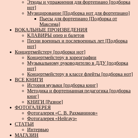
Этюды и упражнения для фортепиано [подборка
нот]
Музицирование [Подборка нот для фортепиано]
Пьесы для фортепиано [Подборка от
Максима]
ВОКАЛЬНЫЕ ПРОИЗВЕДЕНИЯ
КЛАВИРЫ опер и балетов
Песни военных и послевоенных лет [Подборка
нот]
Концертмейстеру [подборки нот]
Концертмейстеру в хореографии
Музыкальному руководителю в ДДУ [подборка
нот]
Концертмейстеру в классе флейты [подборка нот]
ВСЕ КНИГИ
История музыки [подборка книг]
Методика и фортепианная педагогика [подборка
книг]
КНИГИ [Разное]
ФОТОГАЛЕРЕЯ
Фотогалерея «С. В. Рахманинов»
Фотогалерея «Нейгауз»
СТАТЬИ
Интервью
МАГАЗИН