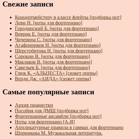
Свежие записи
Концертмейстеру в классе флейты [подборка нот]
Леви Н. [ноты для фортепиано]
Городинский Б. [ноты для фортепиано]
Веврик Е. [ноты для фортепиано]
Чичерина С. [ноты для фортепиано]
Агафонников Н. [ноты для фортепиано]
Шерстобитова Н. [ноты для фортепиано]
Сорокин В. [ноты для фортепиано]
Маклаков В. [ноты для фортепиано]
Савельев Б. [ноты для фортепиано]
Глюк К. «АЛЬЦЕСТА» [сюжет оперы]
Верди Дж. «АИДА» [сюжет оперы]
Самые популярные записи
Архив пианистки
Пособия для ДМШ [подборка нот]
Фортепианные ансамбли [подборка нот]
Ноты для фортепиано [А-Я]
Аппликатурные правила в гаммах для фортепиано
Шорникова М. Музыкальная литература.