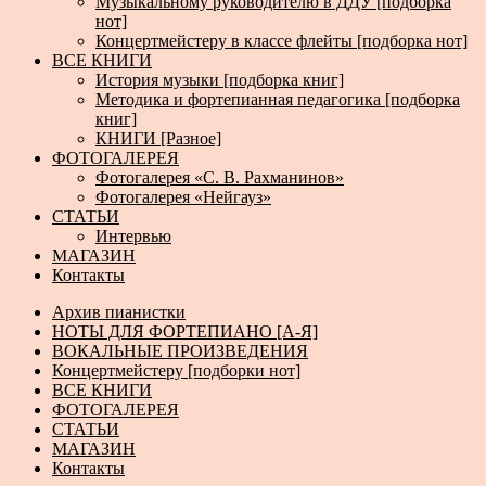
Музыкальному руководителю в ДДУ [подборка
нот]
Концертмейстеру в классе флейты [подборка нот]
ВСЕ КНИГИ
История музыки [подборка книг]
Методика и фортепианная педагогика [подборка
книг]
КНИГИ [Разное]
ФОТОГАЛЕРЕЯ
Фотогалерея «С. В. Рахманинов»
Фотогалерея «Нейгауз»
СТАТЬИ
Интервью
МАГАЗИН
Контакты
Архив пианистки
НОТЫ ДЛЯ ФОРТЕПИАНО [А-Я]
ВОКАЛЬНЫЕ ПРОИЗВЕДЕНИЯ
Концертмейстеру [подборки нот]
ВСЕ КНИГИ
ФОТОГАЛЕРЕЯ
СТАТЬИ
МАГАЗИН
Контакты