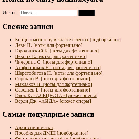
Искать:
Поиск
Свежие записи
Концертмейстеру в классе флейты [подборка нот]
Леви Н. [ноты для фортепиано]
Городинский Б. [ноты для фортепиано]
Веврик Е. [ноты для фортепиано]
Чичерина С. [ноты для фортепиано]
Агафонников Н. [ноты для фортепиано]
Шерстобитова Н. [ноты для фортепиано]
Сорокин В. [ноты для фортепиано]
Маклаков В. [ноты для фортепиано]
Савельев Б. [ноты для фортепиано]
Глюк К. «АЛЬЦЕСТА» [сюжет оперы]
Верди Дж. «АИДА» [сюжет оперы]
Самые популярные записи
Архив пианистки
Пособия для ДМШ [подборка нот]
Фортепианные ансамбли [подборка нот]