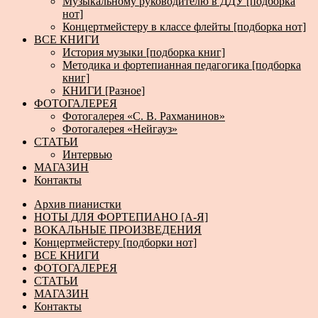
Музыкальному руководителю в ДДУ [подборка
нот]
Концертмейстеру в классе флейты [подборка нот]
ВСЕ КНИГИ
История музыки [подборка книг]
Методика и фортепианная педагогика [подборка
книг]
КНИГИ [Разное]
ФОТОГАЛЕРЕЯ
Фотогалерея «С. В. Рахманинов»
Фотогалерея «Нейгауз»
СТАТЬИ
Интервью
МАГАЗИН
Контакты
Архив пианистки
НОТЫ ДЛЯ ФОРТЕПИАНО [А-Я]
ВОКАЛЬНЫЕ ПРОИЗВЕДЕНИЯ
Концертмейстеру [подборки нот]
ВСЕ КНИГИ
ФОТОГАЛЕРЕЯ
СТАТЬИ
МАГАЗИН
Контакты