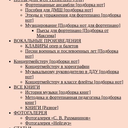
Фортепианные ансамбли [подборка нот]
Пособия для ДМШ [подборка нот]
Этюды и упражнения для фортепиано [подборка
нот]
Музицирование [Подборка нот для фортепиано]
Пьесы для фортепиано [Подборка от
Максима]
ВОКАЛЬНЫЕ ПРОИЗВЕДЕНИЯ
КЛАВИРЫ опер и балетов
Песни военных и послевоенных лет [Подборка
нот]
Концертмейстеру [подборки нот]
Концертмейстеру в хореографии
Музыкальному руководителю в ДДУ [подборка
нот]
Концертмейстеру в классе флейты [подборка нот]
ВСЕ КНИГИ
История музыки [подборка книг]
Методика и фортепианная педагогика [подборка
книг]
КНИГИ [Разное]
ФОТОГАЛЕРЕЯ
Фотогалерея «С. В. Рахманинов»
Фотогалерея «Нейгауз»