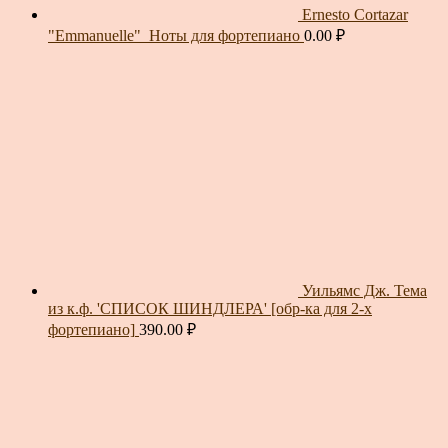
Ernesto Cortazar
"Emmanuelle"_Ноты для фортепиано
0.00
₽
Уильямс Дж. Тема
из к.ф. 'СПИСОК ШИНДЛЕРА' [обр-ка для 2-х
фортепиано]
390.00
₽