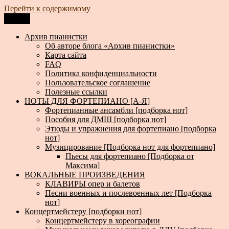
Перейти к содержимому
Меню
Архив пианистки
Всё для пианистов: ноты, книги, музыка, статьи…
Архив пианистки
Об авторе блога «Архив пианистки»
Карта сайта
FAQ
Политика конфиденциальности
Пользовательское соглашение
Полезные ссылки
НОТЫ ДЛЯ ФОРТЕПИАНО [А-Я]
Фортепианные ансамбли [подборка нот]
Пособия для ДМШ [подборка нот]
Этюды и упражнения для фортепиано [подборка
нот]
Музицирование [Подборка нот для фортепиано]
Пьесы для фортепиано [Подборка от
Максима]
ВОКАЛЬНЫЕ ПРОИЗВЕДЕНИЯ
КЛАВИРЫ опер и балетов
Песни военных и послевоенных лет [Подборка
нот]
Концертмейстеру [подборки нот]
Концертмейстеру в хореографии