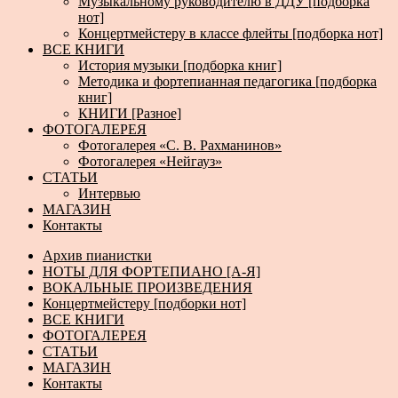
Музыкальному руководителю в ДДУ [подборка
нот]
Концертмейстеру в классе флейты [подборка нот]
ВСЕ КНИГИ
История музыки [подборка книг]
Методика и фортепианная педагогика [подборка
книг]
КНИГИ [Разное]
ФОТОГАЛЕРЕЯ
Фотогалерея «С. В. Рахманинов»
Фотогалерея «Нейгауз»
СТАТЬИ
Интервью
МАГАЗИН
Контакты
Архив пианистки
НОТЫ ДЛЯ ФОРТЕПИАНО [А-Я]
ВОКАЛЬНЫЕ ПРОИЗВЕДЕНИЯ
Концертмейстеру [подборки нот]
ВСЕ КНИГИ
ФОТОГАЛЕРЕЯ
СТАТЬИ
МАГАЗИН
Контакты