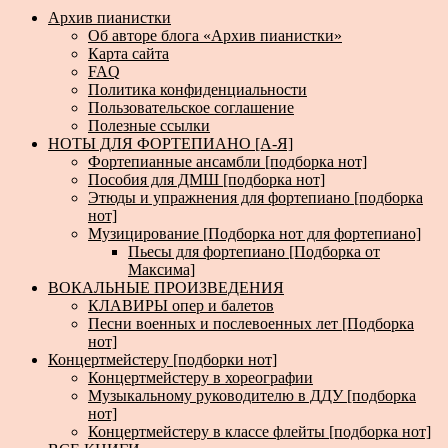
Архив пианистки
Об авторе блога «Архив пианистки»
Карта сайта
FAQ
Политика конфиденциальности
Пользовательское соглашение
Полезные ссылки
НОТЫ ДЛЯ ФОРТЕПИАНО [А-Я]
Фортепианные ансамбли [подборка нот]
Пособия для ДМШ [подборка нот]
Этюды и упражнения для фортепиано [подборка
нот]
Музицирование [Подборка нот для фортепиано]
Пьесы для фортепиано [Подборка от
Максима]
ВОКАЛЬНЫЕ ПРОИЗВЕДЕНИЯ
КЛАВИРЫ опер и балетов
Песни военных и послевоенных лет [Подборка
нот]
Концертмейстеру [подборки нот]
Концертмейстеру в хореографии
Музыкальному руководителю в ДДУ [подборка
нот]
Концертмейстеру в классе флейты [подборка нот]