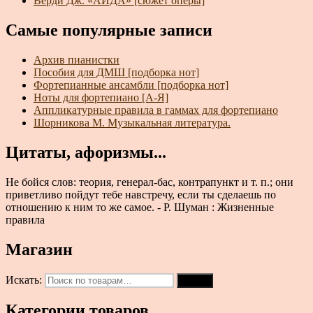
Верди Дж. «АИДА» [сюжет оперы]
Самые популярные записи
Архив пианистки
Пособия для ДМШ [подборка нот]
Фортепианные ансамбли [подборка нот]
Ноты для фортепиано [А-Я]
Аппликатурные правила в гаммах для фортепиано
Шорникова М. Музыкальная литература.
Цитаты, афоризмы...
Не бойся слов: теория, генерал-бас, контрапункт и т. п.; они
приветливо пойдут тебе навстречу, если ты сделаешь по
отношению к ним то же самое. - Р. Шуман : Жизненные
правила
Магазин
Искать:
Поиск
Категории товаров