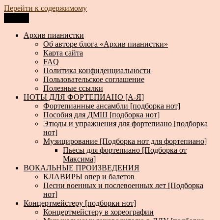
Перейти к содержимому
Меню
Архив пианистки
Всё для пианистов: ноты, книги, музыка, статьи…
Архив пианистки
Об авторе блога «Архив пианистки»
Карта сайта
FAQ
Политика конфиденциальности
Пользовательское соглашение
Полезные ссылки
НОТЫ ДЛЯ ФОРТЕПИАНО [А-Я]
Фортепианные ансамбли [подборка нот]
Пособия для ДМШ [подборка нот]
Этюды и упражнения для фортепиано [подборка
нот]
Музицирование [Подборка нот для фортепиано]
Пьесы для фортепиано [Подборка от
Максима]
ВОКАЛЬНЫЕ ПРОИЗВЕДЕНИЯ
КЛАВИРЫ опер и балетов
Песни военных и послевоенных лет [Подборка
нот]
Концертмейстеру [подборки нот]
Концертмейстеру в хореографии