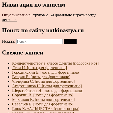
Навигация по записям
Опубликовано в
Струков А. «Правильно играть всегда
легко!..»
Поиск по сайту notkinastya.ru
Искать:
Поиск
Свежие записи
Концертмейстеру в классе флейты [подборка нот]
Леви Н. [ноты для фортепиано]
Городинский Б. [ноты для фортепиано]
Веврик Е. [ноты для фортепиано]
Чичерина С. [ноты для фортепиано]
Агафонников Н. [ноты для фортепиано]
Шерстобитова Н. [ноты для фортепиано]
Сорокин В. [ноты для фортепиано]
Маклаков В. [ноты для фортепиано]
Савельев Б. [ноты для фортепиано]
Глюк К. «АЛЬЦЕСТА» [сюжет оперы]