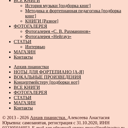
ВСЕ КНИГИ
История музыки [подборка книг]
Методика и фортепианная педагогика [подборка
книг]
КНИГИ [Разное]
ФОТОГАЛЕРЕЯ
Фотогалерея «С. В. Рахманинов»
Фотогалерея «Нейгауз»
СТАТЬИ
Интервью
МАГАЗИН
Контакты
Архив пианистки
НОТЫ ДЛЯ ФОРТЕПИАНО [А-Я]
ВОКАЛЬНЫЕ ПРОИЗВЕДЕНИЯ
Концертмейстеру [подборки нот]
ВСЕ КНИГИ
ФОТОГАЛЕРЕЯ
СТАТЬИ
МАГАЗИН
Контакты
© 2013 - 2026
Архив пианистки.
Алексеева Анастасия
Юрьевна: самозанятая, регистрация с 31.10.2020, ИНН
032305016953. E-mail для обратной связи: muza@notkinastya.ru