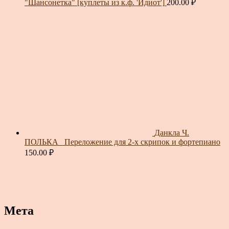
"Шансонетка" [куплеты из к.ф. 'Идиот']
200.00
₽
Данкла Ч.
ПОЛЬКА_ Переложение для 2-х скрипок и фортепиано
150.00
₽
Мета