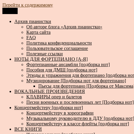
Перейти к содержимому
Меню
Архив пианистки
Всё для пианистов: ноты, книги, музыка, статьи…
Архив пианистки
Об авторе блога «Архив пианистки»
Карта сайта
FAQ
Политика конфиденциальности
Пользовательское соглашение
Полезные ссылки
НОТЫ ДЛЯ ФОРТЕПИАНО [А-Я]
Фортепианные ансамбли [подборка нот]
Пособия для ДМШ [подборка нот]
Этюды и упражнения для фортепиано [подборка но
Музицирование [Подборка нот для фортепиано]
Пьесы для фортепиано [Подборка от Максима
ВОКАЛЬНЫЕ ПРОИЗВЕДЕНИЯ
КЛАВИРЫ опер и балетов
Песни военных и послевоенных лет [Подборка нот]
Концертмейстеру [подборки нот]
Концертмейстеру в хореографии
Музыкальному руководителю в ДДУ [подборка нот
Концертмейстеру в классе флейты [подборка нот]
ВСЕ КНИГИ