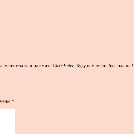
рагмент текста и нажмите
Ctrl+Enter
. Буду вам очень благодарна!
ечены
*