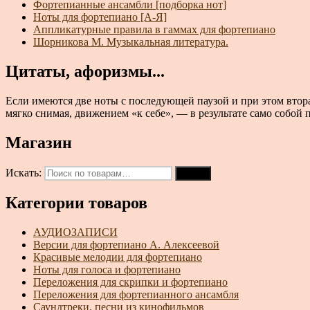
Фортепианные ансамбли [подборка нот]
Ноты для фортепиано [А-Я]
Аппликатурные правила в гаммах для фортепиано
Шорникова М. Музыкальная литература.
Цитаты, афоризмы...
Если имеются две ноты с последующей паузой и при этом втора
мягко снимая, движением «к себе», — в результате само собой п
Магазин
Искать:
Поиск
Категории товаров
АУДИОЗАПИСИ
Версии для фортепиано А. Алексеевой
Красивые мелодии для фортепиано
Ноты для голоса и фортепиано
Переложения для скрипки и фортепиано
Переложения для фортепианного ансамбля
Саундтреки, песни из кинофильмов