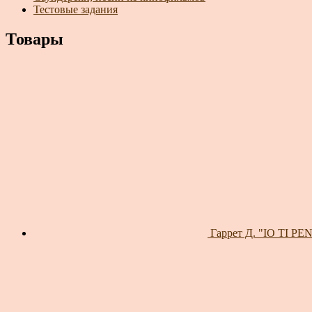
Тестовые задания
Товары
Гаррет Д. "IO TI P