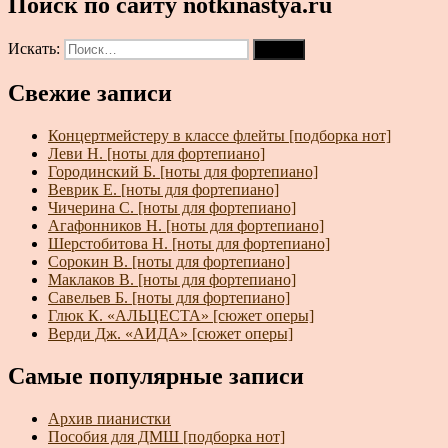
Поиск по сайту notkinastya.ru
Искать:
Поиск
Свежие записи
Концертмейстеру в классе флейты [подборка нот]
Леви Н. [ноты для фортепиано]
Городинский Б. [ноты для фортепиано]
Веврик Е. [ноты для фортепиано]
Чичерина С. [ноты для фортепиано]
Агафонников Н. [ноты для фортепиано]
Шерстобитова Н. [ноты для фортепиано]
Сорокин В. [ноты для фортепиано]
Маклаков В. [ноты для фортепиано]
Савельев Б. [ноты для фортепиано]
Глюк К. «АЛЬЦЕСТА» [сюжет оперы]
Верди Дж. «АИДА» [сюжет оперы]
Самые популярные записи
Архив пианистки
Пособия для ДМШ [подборка нот]