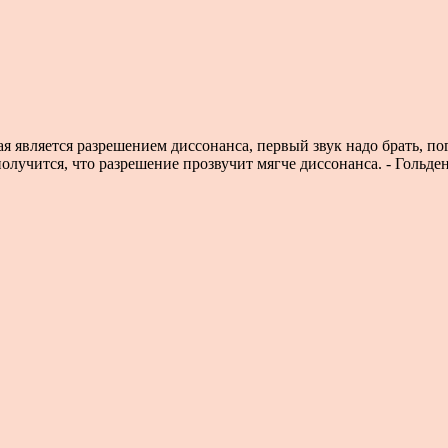
я является разрешением диссонанса, первый звук надо брать, по
олучится, что разрешение прозвучит мягче диссонанса. - Гольден