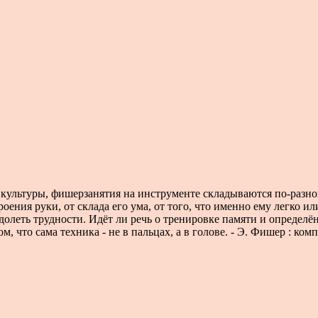
культуры, фишерзанятия на инструменте складываются по-разно
оения руки, от склада его ума, от того, что именно ему легко ил
одолеть трудности. Идёт ли речь о тренировке памяти и определ
м, что сама техника - не в пальцах, а в голове. - Э. Фишер : ком