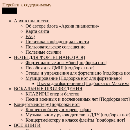
Перейти к содержимому
Меню
Архив пианистки
Всё для пианистов: ноты, книги, музыка, статьи…
Архив пианистки
Об авторе блога «Архив пианистки»
Карта сайта
FAQ
Политика конфиденциальности
Пользовательское соглашение
Полезные ссылки
НОТЫ ДЛЯ ФОРТЕПИАНО [А-Я]
Фортепианные ансамбли [подборка нот]
Пособия для ДМШ [подборка нот]
Этюды и упражнения для фортепиано [подборка но
Музицирование [Подборка нот для фортепиано]
Пьесы для фортепиано [Подборка от Максима
ВОКАЛЬНЫЕ ПРОИЗВЕДЕНИЯ
КЛАВИРЫ опер и балетов
Песни военных и послевоенных лет [Подборка нот]
Концертмейстеру [подборки нот]
Концертмейстеру в хореографии
Музыкальному руководителю в ДДУ [подборка нот
Концертмейстеру в классе флейты [подборка нот]
ВСЕ КНИГИ