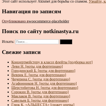
Этот сайт использует Akismet для борьбы со спамом.
Узнайте, 
Навигация по записям
Опубликовано в
woocommerce-placeholder
Поиск по сайту notkinastya.ru
Искать:
Поиск
Свежие записи
Концертмейстеру в классе флейты [подборка нот]
Леви Н. [ноты для фортепиано]
Городинский Б. [ноты для фортепиано]
Веврик Е. [ноты для фортепиано]
Чичерина С. [ноты для фортепиано]
Агафонников Н. [ноты для фортепиано]
Шерстобитова Н. [ноты для фортепиано]
Сорокин В. [ноты для фортепиано]
Маклаков В. [ноты для фортепиано]
Савельев Б. [ноты для фортепиано]
Глюк К. «АЛЬЦЕСТА» [сюжет оперы]