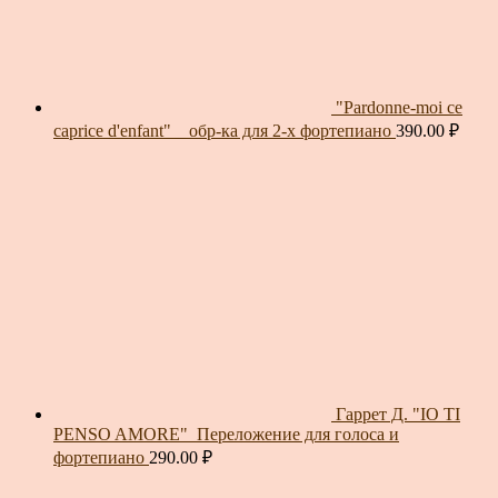
"Pardonne-moi ce
caprice d'enfant" _ обр-ка для 2-х фортепиано
390.00
₽
Гаррет Д. "IO TI
PENSO AMORE"_Переложение для голоса и
фортепиано
290.00
₽