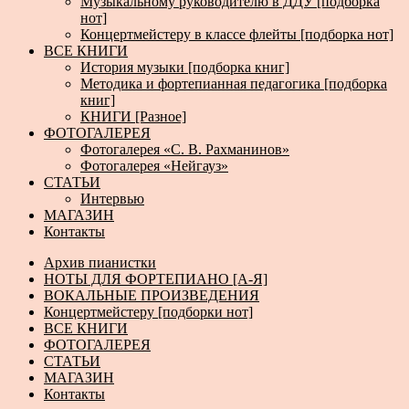
Музыкальному руководителю в ДДУ [подборка
нот]
Концертмейстеру в классе флейты [подборка нот]
ВСЕ КНИГИ
История музыки [подборка книг]
Методика и фортепианная педагогика [подборка
книг]
КНИГИ [Разное]
ФОТОГАЛЕРЕЯ
Фотогалерея «С. В. Рахманинов»
Фотогалерея «Нейгауз»
СТАТЬИ
Интервью
МАГАЗИН
Контакты
Архив пианистки
НОТЫ ДЛЯ ФОРТЕПИАНО [А-Я]
ВОКАЛЬНЫЕ ПРОИЗВЕДЕНИЯ
Концертмейстеру [подборки нот]
ВСЕ КНИГИ
ФОТОГАЛЕРЕЯ
СТАТЬИ
МАГАЗИН
Контакты