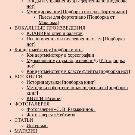
Этюды и упражнения для фортепиано [подборка
нот]
Музицирование [Подборка нот для фортепиано]
Пьесы для фортепиано [Подборка от
Максима]
ВОКАЛЬНЫЕ ПРОИЗВЕДЕНИЯ
КЛАВИРЫ опер и балетов
Песни военных и послевоенных лет [Подборка
нот]
Концертмейстеру [подборки нот]
Концертмейстеру в хореографии
Музыкальному руководителю в ДДУ [подборка
нот]
Концертмейстеру в классе флейты [подборка нот]
ВСЕ КНИГИ
История музыки [подборка книг]
Методика и фортепианная педагогика [подборка
книг]
КНИГИ [Разное]
ФОТОГАЛЕРЕЯ
Фотогалерея «С. В. Рахманинов»
Фотогалерея «Нейгауз»
СТАТЬИ
Интервью
МАГАЗИН