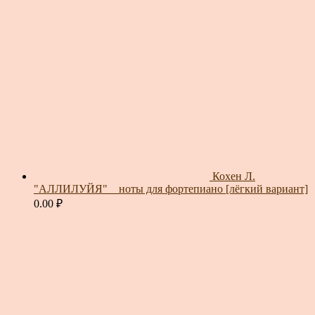
Кохен Л.
"АЛЛИЛУЙЯ" _ ноты для фортепиано [лёгкий вариант]
0.00
₽