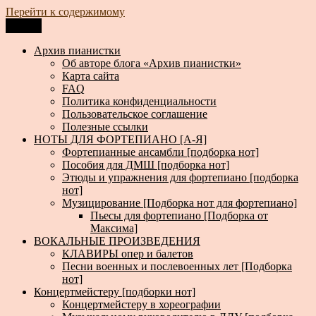
Перейти к содержимому
Меню
Архив пианистки
Всё для пианистов: ноты, книги, музыка, статьи…
Архив пианистки
Об авторе блога «Архив пианистки»
Карта сайта
FAQ
Политика конфиденциальности
Пользовательское соглашение
Полезные ссылки
НОТЫ ДЛЯ ФОРТЕПИАНО [А-Я]
Фортепианные ансамбли [подборка нот]
Пособия для ДМШ [подборка нот]
Этюды и упражнения для фортепиано [подборка
нот]
Музицирование [Подборка нот для фортепиано]
Пьесы для фортепиано [Подборка от
Максима]
ВОКАЛЬНЫЕ ПРОИЗВЕДЕНИЯ
КЛАВИРЫ опер и балетов
Песни военных и послевоенных лет [Подборка
нот]
Концертмейстеру [подборки нот]
Концертмейстеру в хореографии