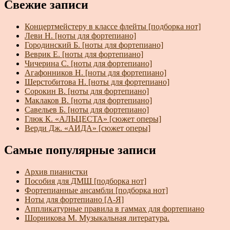
Свежие записи
Концертмейстеру в классе флейты [подборка нот]
Леви Н. [ноты для фортепиано]
Городинский Б. [ноты для фортепиано]
Веврик Е. [ноты для фортепиано]
Чичерина С. [ноты для фортепиано]
Агафонников Н. [ноты для фортепиано]
Шерстобитова Н. [ноты для фортепиано]
Сорокин В. [ноты для фортепиано]
Маклаков В. [ноты для фортепиано]
Савельев Б. [ноты для фортепиано]
Глюк К. «АЛЬЦЕСТА» [сюжет оперы]
Верди Дж. «АИДА» [сюжет оперы]
Самые популярные записи
Архив пианистки
Пособия для ДМШ [подборка нот]
Фортепианные ансамбли [подборка нот]
Ноты для фортепиано [А-Я]
Аппликатурные правила в гаммах для фортепиано
Шорникова М. Музыкальная литература.