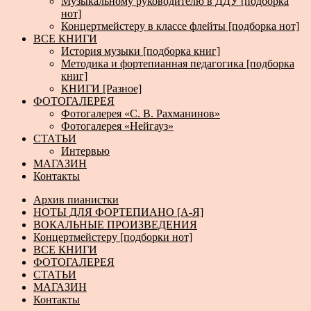
Музыкальному руководителю в ДДУ [подборка
нот]
Концертмейстеру в классе флейты [подборка нот]
ВСЕ КНИГИ
История музыки [подборка книг]
Методика и фортепианная педагогика [подборка
книг]
КНИГИ [Разное]
ФОТОГАЛЕРЕЯ
Фотогалерея «С. В. Рахманинов»
Фотогалерея «Нейгауз»
СТАТЬИ
Интервью
МАГАЗИН
Контакты
Архив пианистки
НОТЫ ДЛЯ ФОРТЕПИАНО [А-Я]
ВОКАЛЬНЫЕ ПРОИЗВЕДЕНИЯ
Концертмейстеру [подборки нот]
ВСЕ КНИГИ
ФОТОГАЛЕРЕЯ
СТАТЬИ
МАГАЗИН
Контакты