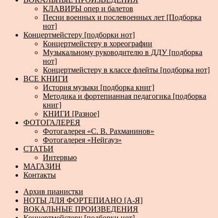
КЛАВИРЫ опер и балетов
Песни военных и послевоенных лет [Подборка
нот]
Концертмейстеру [подборки нот]
Концертмейстеру в хореографии
Музыкальному руководителю в ДДУ [подборка
нот]
Концертмейстеру в классе флейты [подборка нот]
ВСЕ КНИГИ
История музыки [подборка книг]
Методика и фортепианная педагогика [подборка
книг]
КНИГИ [Разное]
ФОТОГАЛЕРЕЯ
Фотогалерея «С. В. Рахманинов»
Фотогалерея «Нейгауз»
СТАТЬИ
Интервью
МАГАЗИН
Контакты
Архив пианистки
НОТЫ ДЛЯ ФОРТЕПИАНО [А-Я]
ВОКАЛЬНЫЕ ПРОИЗВЕДЕНИЯ
Концертмейстеру [подборки нот]