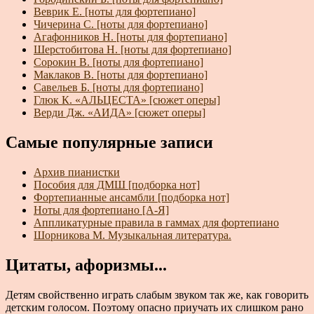
Веврик Е. [ноты для фортепиано]
Чичерина С. [ноты для фортепиано]
Агафонников Н. [ноты для фортепиано]
Шерстобитова Н. [ноты для фортепиано]
Сорокин В. [ноты для фортепиано]
Маклаков В. [ноты для фортепиано]
Савельев Б. [ноты для фортепиано]
Глюк К. «АЛЬЦЕСТА» [сюжет оперы]
Верди Дж. «АИДА» [сюжет оперы]
Самые популярные записи
Архив пианистки
Пособия для ДМШ [подборка нот]
Фортепианные ансамбли [подборка нот]
Ноты для фортепиано [А-Я]
Аппликатурные правила в гаммах для фортепиано
Шорникова М. Музыкальная литература.
Цитаты, афоризмы...
Детям свойственно играть слабым звуком так же, как говорить
детским голосом. Поэтому опасно приучать их слишком рано