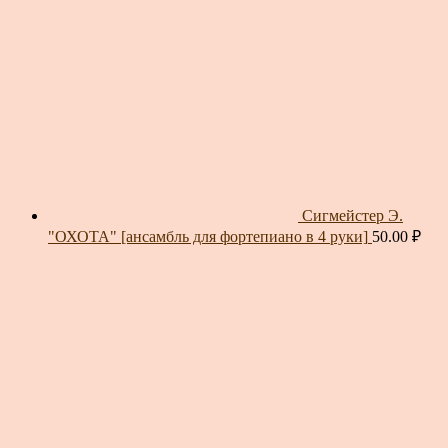
Сигмейстер Э.
"ОХОТА" [ансамбль для фортепиано в 4 руки]
50.00
₽