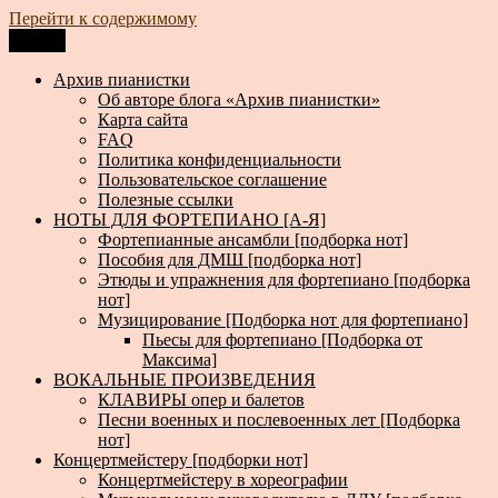
Перейти к содержимому
Меню
Архив пианистки
Всё для пианистов: ноты, книги, музыка, статьи…
Архив пианистки
Об авторе блога «Архив пианистки»
Карта сайта
FAQ
Политика конфиденциальности
Пользовательское соглашение
Полезные ссылки
НОТЫ ДЛЯ ФОРТЕПИАНО [А-Я]
Фортепианные ансамбли [подборка нот]
Пособия для ДМШ [подборка нот]
Этюды и упражнения для фортепиано [подборка
нот]
Музицирование [Подборка нот для фортепиано]
Пьесы для фортепиано [Подборка от
Максима]
ВОКАЛЬНЫЕ ПРОИЗВЕДЕНИЯ
КЛАВИРЫ опер и балетов
Песни военных и послевоенных лет [Подборка
нот]
Концертмейстеру [подборки нот]
Концертмейстеру в хореографии