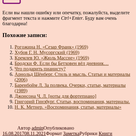
Если вы нашли ошибку или опечатку, пожалуйста, выделите
фрагмент текста и нажмите
Ctrl+Enter
. Буду вам очень
благодарна!
Похожие записи:
Рогожина Н. «Сезар Франк» (1969)
Хубов Г. Н. Мусоргский (1969)
Кремлев Ю. «Жюль Массне» (1969)
Бродски Ф. Если бы Бетховен вёл дневник…
Что подарить пианисту?
Арнольд Шёнберг. Стиль и мысль. Статьи и материалы
(2006)
Баренбойм Л. За полвека. Очерки, статьи, материалы
(1989)
Джонсона Ч. Л. [ноты для фортепиано]
Григорий Гинзбург. Статьи, воспоминания, материалы.
Н. К. Метнер. «Воспоминания, статьи, материалы»
Автор
admin
Опубликовано
16.08.2017
08.11.2021
Формат
Заметка
Рубрики
Книги