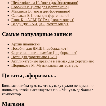
Шерстобитова Н. [ноты для фортепиано]
Сорокин В. [ноты для фортепиано]
Маклаков В. [ноты для фортепиано]
Савельев Б. [ноты для фортепиано]
Глюк К. «АЛЬЦЕСТА» [сюжет оперы]
Верди Дж. «АИДА» [сюжет оперы]
Самые популярные записи
Архив пианистки
Пособия для ДМШ [подборка нот]
Фортепианные ансамбли [подборка нот]
Ноты для фортепиано [А-Я]
Аппликатурные правила в гаммах для фортепиано
Шорникова М. Музыкальная литература.
Цитаты, афоризмы...
Большая ошибка думать, что музыку нужно неперменно
понимать, чтобы наслаждаться ею. - Мануэль де Фалья :
композитор
Магазин