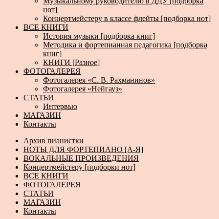
Музыкальному руководителю в ДДУ [подборка
нот]
Концертмейстеру в классе флейты [подборка нот]
ВСЕ КНИГИ
История музыки [подборка книг]
Методика и фортепианная педагогика [подборка
книг]
КНИГИ [Разное]
ФОТОГАЛЕРЕЯ
Фотогалерея «С. В. Рахманинов»
Фотогалерея «Нейгауз»
СТАТЬИ
Интервью
МАГАЗИН
Контакты
Архив пианистки
НОТЫ ДЛЯ ФОРТЕПИАНО [А-Я]
ВОКАЛЬНЫЕ ПРОИЗВЕДЕНИЯ
Концертмейстеру [подборки нот]
ВСЕ КНИГИ
ФОТОГАЛЕРЕЯ
СТАТЬИ
МАГАЗИН
Контакты