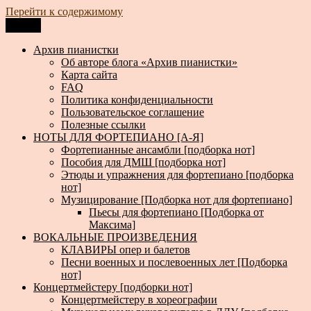
Перейти к содержимому
Меню
Архив пианистки
Всё для пианистов: ноты, книги, музыка, статьи…
Архив пианистки
Об авторе блога «Архив пианистки»
Карта сайта
FAQ
Политика конфиденциальности
Пользовательское соглашение
Полезные ссылки
НОТЫ ДЛЯ ФОРТЕПИАНО [А-Я]
Фортепианные ансамбли [подборка нот]
Пособия для ДМШ [подборка нот]
Этюды и упражнения для фортепиано [подборка
нот]
Музицирование [Подборка нот для фортепиано]
Пьесы для фортепиано [Подборка от
Максима]
ВОКАЛЬНЫЕ ПРОИЗВЕДЕНИЯ
КЛАВИРЫ опер и балетов
Песни военных и послевоенных лет [Подборка
нот]
Концертмейстеру [подборки нот]
Концертмейстеру в хореографии