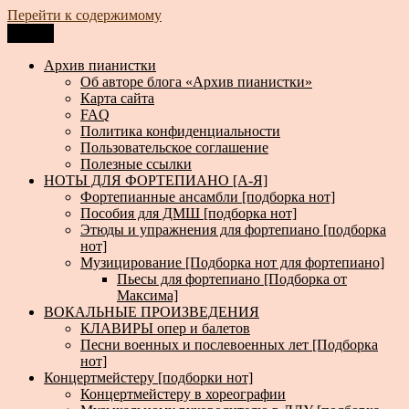
Перейти к содержимому
Меню
Архив пианистки
Всё для пианистов: ноты, книги, музыка, статьи…
Архив пианистки
Об авторе блога «Архив пианистки»
Карта сайта
FAQ
Политика конфиденциальности
Пользовательское соглашение
Полезные ссылки
НОТЫ ДЛЯ ФОРТЕПИАНО [А-Я]
Фортепианные ансамбли [подборка нот]
Пособия для ДМШ [подборка нот]
Этюды и упражнения для фортепиано [подборка
нот]
Музицирование [Подборка нот для фортепиано]
Пьесы для фортепиано [Подборка от
Максима]
ВОКАЛЬНЫЕ ПРОИЗВЕДЕНИЯ
КЛАВИРЫ опер и балетов
Песни военных и послевоенных лет [Подборка
нот]
Концертмейстеру [подборки нот]
Концертмейстеру в хореографии