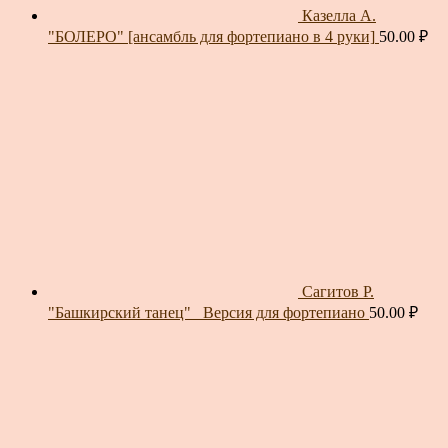
Казелла А.
"БОЛЕРО" [ансамбль для фортепиано в 4 руки]
50.00
₽
Сагитов Р.
"Башкирский танец"_ Версия для фортепиано
50.00
₽