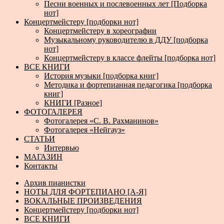
Песни военных и послевоенных лет [Подборка
нот]
Концертмейстеру [подборки нот]
Концертмейстеру в хореографии
Музыкальному руководителю в ДДУ [подборка
нот]
Концертмейстеру в классе флейты [подборка нот]
ВСЕ КНИГИ
История музыки [подборка книг]
Методика и фортепианная педагогика [подборка
книг]
КНИГИ [Разное]
ФОТОГАЛЕРЕЯ
Фотогалерея «С. В. Рахманинов»
Фотогалерея «Нейгауз»
СТАТЬИ
Интервью
МАГАЗИН
Контакты
Архив пианистки
НОТЫ ДЛЯ ФОРТЕПИАНО [А-Я]
ВОКАЛЬНЫЕ ПРОИЗВЕДЕНИЯ
Концертмейстеру [подборки нот]
ВСЕ КНИГИ