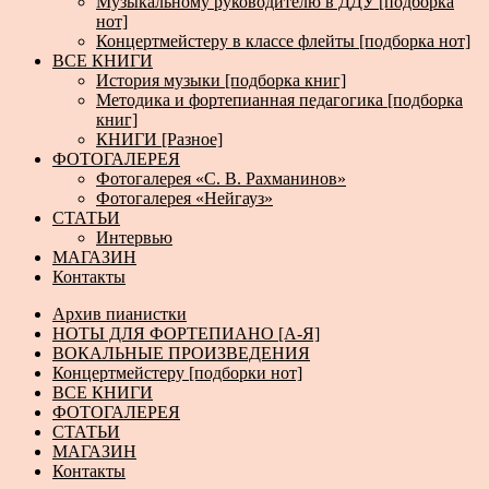
Музыкальному руководителю в ДДУ [подборка
нот]
Концертмейстеру в классе флейты [подборка нот]
ВСЕ КНИГИ
История музыки [подборка книг]
Методика и фортепианная педагогика [подборка
книг]
КНИГИ [Разное]
ФОТОГАЛЕРЕЯ
Фотогалерея «С. В. Рахманинов»
Фотогалерея «Нейгауз»
СТАТЬИ
Интервью
МАГАЗИН
Контакты
Архив пианистки
НОТЫ ДЛЯ ФОРТЕПИАНО [А-Я]
ВОКАЛЬНЫЕ ПРОИЗВЕДЕНИЯ
Концертмейстеру [подборки нот]
ВСЕ КНИГИ
ФОТОГАЛЕРЕЯ
СТАТЬИ
МАГАЗИН
Контакты