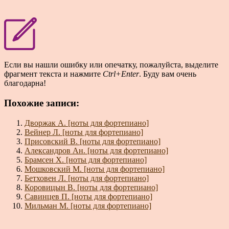
Если вы нашли ошибку или опечатку, пожалуйста, выделите
фрагмент текста и нажмите
Ctrl+Enter
. Буду вам очень
благодарна!
Похожие записи:
Дворжак А. [ноты для фортепиано]
Вейнер Л. [ноты для фортепиано]
Присовский В. [ноты для фортепиано]
Александров Ан. [ноты для фортепиано]
Брамсен Х. [ноты для фортепиано]
Мошковский М. [ноты для фортепиано]
Бетховен Л. [ноты для фортепиано]
Коровицын В. [ноты для фортепиано]
Савинцев П. [ноты для фортепиано]
Мильман М. [ноты для фортепиано]