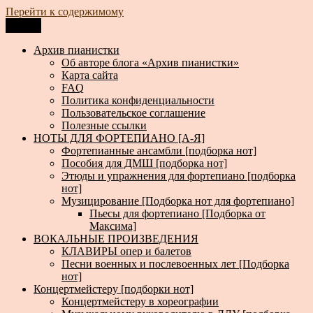
Перейти к содержимому
Меню
Архив пианистки
Всё для пианистов: ноты, книги, музыка, статьи…
Архив пианистки
Об авторе блога «Архив пианистки»
Карта сайта
FAQ
Политика конфиденциальности
Пользовательское соглашение
Полезные ссылки
НОТЫ ДЛЯ ФОРТЕПИАНО [А-Я]
Фортепианные ансамбли [подборка нот]
Пособия для ДМШ [подборка нот]
Этюды и упражнения для фортепиано [подборка
нот]
Музицирование [Подборка нот для фортепиано]
Пьесы для фортепиано [Подборка от
Максима]
ВОКАЛЬНЫЕ ПРОИЗВЕДЕНИЯ
КЛАВИРЫ опер и балетов
Песни военных и послевоенных лет [Подборка
нот]
Концертмейстеру [подборки нот]
Концертмейстеру в хореографии