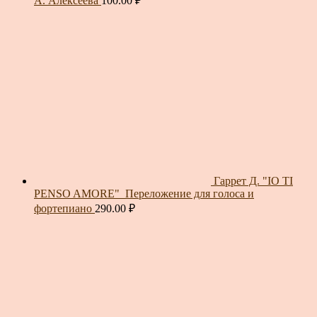
А. Алексеева
100.00
₽
Гаррет Д. "IO TI
PENSO AMORE"_Переложение для голоса и
фортепиано
290.00
₽