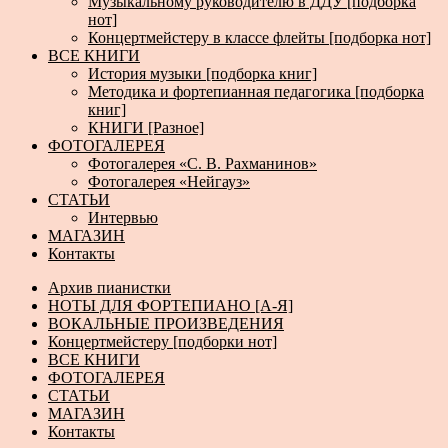
Музыкальному руководителю в ДДУ [подборка
нот]
Концертмейстеру в классе флейты [подборка нот]
ВСЕ КНИГИ
История музыки [подборка книг]
Методика и фортепианная педагогика [подборка
книг]
КНИГИ [Разное]
ФОТОГАЛЕРЕЯ
Фотогалерея «С. В. Рахманинов»
Фотогалерея «Нейгауз»
СТАТЬИ
Интервью
МАГАЗИН
Контакты
Архив пианистки
НОТЫ ДЛЯ ФОРТЕПИАНО [А-Я]
ВОКАЛЬНЫЕ ПРОИЗВЕДЕНИЯ
Концертмейстеру [подборки нот]
ВСЕ КНИГИ
ФОТОГАЛЕРЕЯ
СТАТЬИ
МАГАЗИН
Контакты