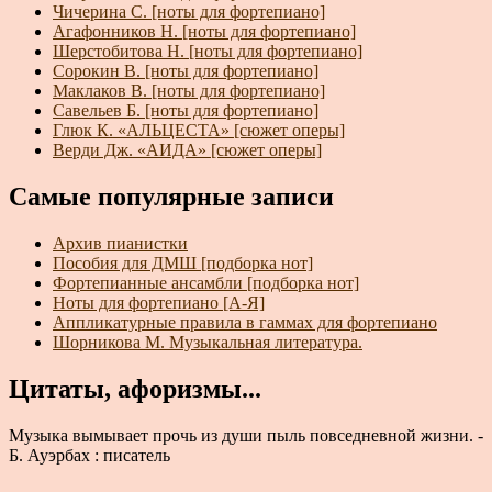
Чичерина С. [ноты для фортепиано]
Агафонников Н. [ноты для фортепиано]
Шерстобитова Н. [ноты для фортепиано]
Сорокин В. [ноты для фортепиано]
Маклаков В. [ноты для фортепиано]
Савельев Б. [ноты для фортепиано]
Глюк К. «АЛЬЦЕСТА» [сюжет оперы]
Верди Дж. «АИДА» [сюжет оперы]
Самые популярные записи
Архив пианистки
Пособия для ДМШ [подборка нот]
Фортепианные ансамбли [подборка нот]
Ноты для фортепиано [А-Я]
Аппликатурные правила в гаммах для фортепиано
Шорникова М. Музыкальная литература.
Цитаты, афоризмы...
Музыка вымывает прочь из души пыль повседневной жизни. -
Б. Ауэрбах : писатель