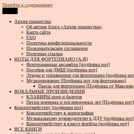
Перейти к содержимому
Меню
Архив пианистки
Всё для пианистов: ноты, книги, музыка, статьи…
Архив пианистки
Об авторе блога «Архив пианистки»
Карта сайта
FAQ
Политика конфиденциальности
Пользовательское соглашение
Полезные ссылки
НОТЫ ДЛЯ ФОРТЕПИАНО [А-Я]
Фортепианные ансамбли [подборка нот]
Пособия для ДМШ [подборка нот]
Этюды и упражнения для фортепиано [подборка но
Музицирование [Подборка нот для фортепиано]
Пьесы для фортепиано [Подборка от Максима
ВОКАЛЬНЫЕ ПРОИЗВЕДЕНИЯ
КЛАВИРЫ опер и балетов
Песни военных и послевоенных лет [Подборка нот]
Концертмейстеру [подборки нот]
Концертмейстеру в хореографии
Музыкальному руководителю в ДДУ [подборка нот
Концертмейстеру в классе флейты [подборка нот]
ВСЕ КНИГИ