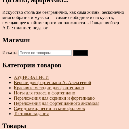
Искусство столь же безгранично, как сама жизнь; бесконечно
многообразна и музыка — самое свободное из искусств,
вмещающее крайние противоположности. - Гольденвейзер
А.Б. : пианист, педагог
Магазин
Искать:
Поиск
Категории товаров
АУДИОЗАПИСИ
Версии для фортепиано А. Алексеевой
Красивые мелодии для фортепиано
Ноты для голоса и фортепиано
Переложения для скрипки и фортепиано
Переложения для фортепианного ансамбля
Саундтреки, песни из кинофильмов
Тестовые задания
Товары