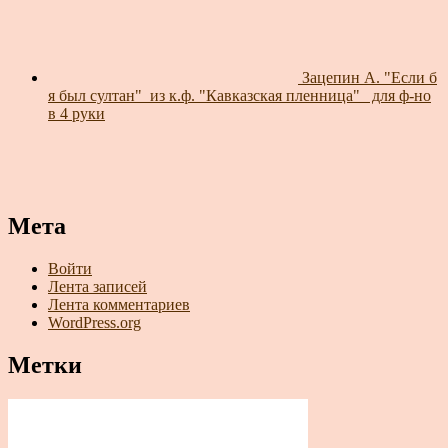
Зацепин А. "Если б
я был султан"_из к.ф. "Кавказская пленница"_ для ф-но
в 4 руки
Мета
Войти
Лента записей
Лента комментариев
WordPress.org
Метки