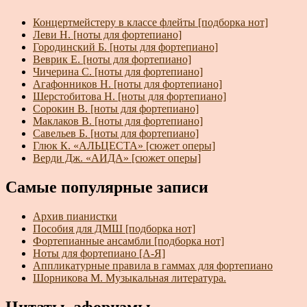
Концертмейстеру в классе флейты [подборка нот]
Леви Н. [ноты для фортепиано]
Городинский Б. [ноты для фортепиано]
Веврик Е. [ноты для фортепиано]
Чичерина С. [ноты для фортепиано]
Агафонников Н. [ноты для фортепиано]
Шерстобитова Н. [ноты для фортепиано]
Сорокин В. [ноты для фортепиано]
Маклаков В. [ноты для фортепиано]
Савельев Б. [ноты для фортепиано]
Глюк К. «АЛЬЦЕСТА» [сюжет оперы]
Верди Дж. «АИДА» [сюжет оперы]
Самые популярные записи
Архив пианистки
Пособия для ДМШ [подборка нот]
Фортепианные ансамбли [подборка нот]
Ноты для фортепиано [А-Я]
Аппликатурные правила в гаммах для фортепиано
Шорникова М. Музыкальная литература.
Цитаты, афоризмы...