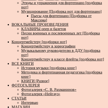
Этюды и упражнения для фортепиано [подборка
нот]
Музицирование [Подборка нот для фортепиано]
Пьесы для фортепиано [Подборка от
Максима]
ВОКАЛЬНЫЕ ПРОИЗВЕДЕНИЯ
КЛАВИРЫ опер и балетов
Песни военных и послевоенных лет [Подборка
нот]
Концертмейстеру [подборки нот]
Концертмейстеру в хореографии
Музыкальному руководителю в ДДУ [подборка
нот]
Концертмейстеру в классе флейты [подборка нот]
ВСЕ КНИГИ
История музыки [подборка книг]
Методика и фортепианная педагогика [подборка
книг]
КНИГИ [Разное]
ФОТОГАЛЕРЕЯ
Фотогалерея «С. В. Рахманинов»
Фотогалерея «Нейгауз»
СТАТЬИ
Интервью
МАГАЗИН