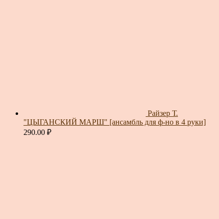
Райзер Т.
"ЦЫГАНСКИЙ МАРШ" [ансамбль для ф-но в 4 руки]
290.00
₽