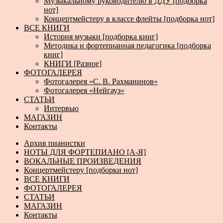
Музыкальному руководителю в ДДУ [подборка
нот]
Концертмейстеру в классе флейты [подборка нот]
ВСЕ КНИГИ
История музыки [подборка книг]
Методика и фортепианная педагогика [подборка
книг]
КНИГИ [Разное]
ФОТОГАЛЕРЕЯ
Фотогалерея «С. В. Рахманинов»
Фотогалерея «Нейгауз»
СТАТЬИ
Интервью
МАГАЗИН
Контакты
Архив пианистки
НОТЫ ДЛЯ ФОРТЕПИАНО [А-Я]
ВОКАЛЬНЫЕ ПРОИЗВЕДЕНИЯ
Концертмейстеру [подборки нот]
ВСЕ КНИГИ
ФОТОГАЛЕРЕЯ
СТАТЬИ
МАГАЗИН
Контакты