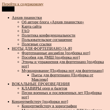
Перейти к содержимому
Меню
Архив пианистки
Всё для пианистов: ноты, книги, музыка, статьи…
Архив пианистки
Об авторе блога «Архив пианистки»
Карта сайта
FAQ
Политика конфиденциальности
Пользовательское соглашение
Полезные ссылки
НОТЫ ДЛЯ ФОРТЕПИАНО [А-Я]
Фортепианные ансамбли [подборка нот]
Пособия для ДМШ [подборка нот]
Этюды и упражнения для фортепиано [подборка
нот]
Музицирование [Подборка нот для фортепиано]
Пьесы для фортепиано [Подборка от
Максима]
ВОКАЛЬНЫЕ ПРОИЗВЕДЕНИЯ
КЛАВИРЫ опер и балетов
Песни военных и послевоенных лет [Подборка
нот]
Концертмейстеру [подборки нот]
Концертмейстеру в хореографии