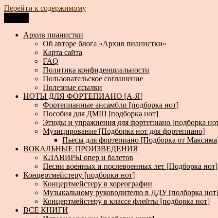
Перейти к содержимому
Меню
Архив пианистки
Всё для пианистов: ноты, книги, музыка, статьи…
Архив пианистки
Об авторе блога «Архив пианистки»
Карта сайта
FAQ
Политика конфиденциальности
Пользовательское соглашение
Полезные ссылки
НОТЫ ДЛЯ ФОРТЕПИАНО [А-Я]
Фортепианные ансамбли [подборка нот]
Пособия для ДМШ [подборка нот]
Этюды и упражнения для фортепиано [подборка но
Музицирование [Подборка нот для фортепиано]
Пьесы для фортепиано [Подборка от Максима
ВОКАЛЬНЫЕ ПРОИЗВЕДЕНИЯ
КЛАВИРЫ опер и балетов
Песни военных и послевоенных лет [Подборка нот]
Концертмейстеру [подборки нот]
Концертмейстеру в хореографии
Музыкальному руководителю в ДДУ [подборка нот
Концертмейстеру в классе флейты [подборка нот]
ВСЕ КНИГИ