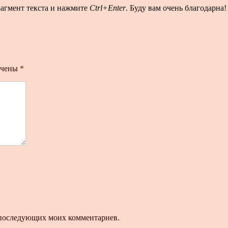
рагмент текста и нажмите
Ctrl+Enter
. Буду вам очень благодарна!
ечены
*
ля последующих моих комментариев.