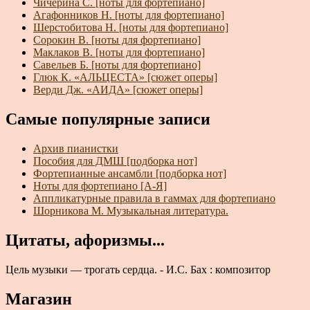
Чичерина С. [ноты для фортепиано]
Агафонников Н. [ноты для фортепиано]
Шерстобитова Н. [ноты для фортепиано]
Сорокин В. [ноты для фортепиано]
Маклаков В. [ноты для фортепиано]
Савельев Б. [ноты для фортепиано]
Глюк К. «АЛЬЦЕСТА» [сюжет оперы]
Верди Дж. «АИДА» [сюжет оперы]
Самые популярные записи
Архив пианистки
Пособия для ДМШ [подборка нот]
Фортепианные ансамбли [подборка нот]
Ноты для фортепиано [А-Я]
Аппликатурные правила в гаммах для фортепиано
Шорникова М. Музыкальная литература.
Цитаты, афоризмы...
Цель музыки — трогать сердца. - И.С. Бах : композитор
Магазин