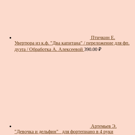
Птичкин Е.
Увертюра из к.ф. "Два капитана" / переложение для фп.
дуэта / Обработка А. Алексеевой
390.00
₽
Артемьев Э.
"Девочка и дельфин"_ для фортепиано в 4 руки