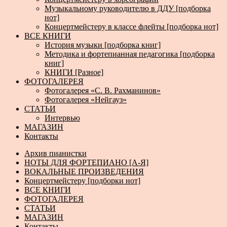
Музыкальному руководителю в ДДУ [подборка
нот]
Концертмейстеру в классе флейты [подборка нот]
ВСЕ КНИГИ
История музыки [подборка книг]
Методика и фортепианная педагогика [подборка
книг]
КНИГИ [Разное]
ФОТОГАЛЕРЕЯ
Фотогалерея «С. В. Рахманинов»
Фотогалерея «Нейгауз»
СТАТЬИ
Интервью
МАГАЗИН
Контакты
Архив пианистки
НОТЫ ДЛЯ ФОРТЕПИАНО [А-Я]
ВОКАЛЬНЫЕ ПРОИЗВЕДЕНИЯ
Концертмейстеру [подборки нот]
ВСЕ КНИГИ
ФОТОГАЛЕРЕЯ
СТАТЬИ
МАГАЗИН
Контакты