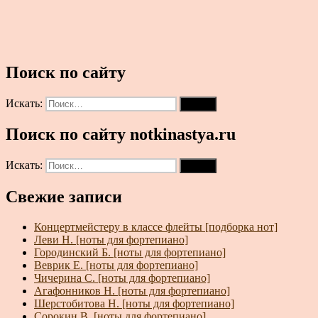
Поиск по сайту
Искать:
Поиск
Поиск по сайту notkinastya.ru
Искать:
Поиск
Свежие записи
Концертмейстеру в классе флейты [подборка нот]
Леви Н. [ноты для фортепиано]
Городинский Б. [ноты для фортепиано]
Веврик Е. [ноты для фортепиано]
Чичерина С. [ноты для фортепиано]
Агафонников Н. [ноты для фортепиано]
Шерстобитова Н. [ноты для фортепиано]
Сорокин В. [ноты для фортепиано]