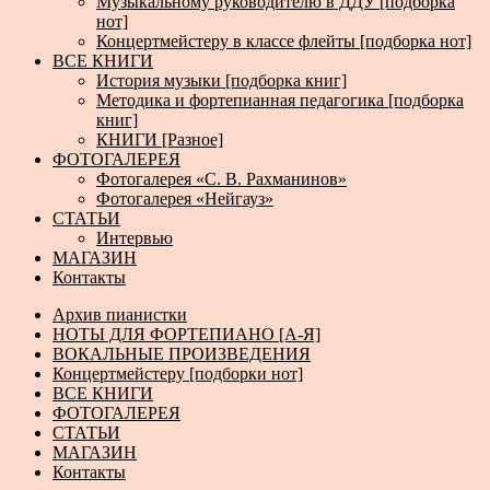
Музыкальному руководителю в ДДУ [подборка
нот]
Концертмейстеру в классе флейты [подборка нот]
ВСЕ КНИГИ
История музыки [подборка книг]
Методика и фортепианная педагогика [подборка
книг]
КНИГИ [Разное]
ФОТОГАЛЕРЕЯ
Фотогалерея «С. В. Рахманинов»
Фотогалерея «Нейгауз»
СТАТЬИ
Интервью
МАГАЗИН
Контакты
Архив пианистки
НОТЫ ДЛЯ ФОРТЕПИАНО [А-Я]
ВОКАЛЬНЫЕ ПРОИЗВЕДЕНИЯ
Концертмейстеру [подборки нот]
ВСЕ КНИГИ
ФОТОГАЛЕРЕЯ
СТАТЬИ
МАГАЗИН
Контакты