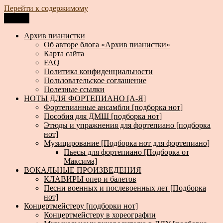
Перейти к содержимому
Меню
Архив пианистки
Всё для пианистов: ноты, книги, музыка, статьи…
Архив пианистки
Об авторе блога «Архив пианистки»
Карта сайта
FAQ
Политика конфиденциальности
Пользовательское соглашение
Полезные ссылки
НОТЫ ДЛЯ ФОРТЕПИАНО [А-Я]
Фортепианные ансамбли [подборка нот]
Пособия для ДМШ [подборка нот]
Этюды и упражнения для фортепиано [подборка
нот]
Музицирование [Подборка нот для фортепиано]
Пьесы для фортепиано [Подборка от
Максима]
ВОКАЛЬНЫЕ ПРОИЗВЕДЕНИЯ
КЛАВИРЫ опер и балетов
Песни военных и послевоенных лет [Подборка
нот]
Концертмейстеру [подборки нот]
Концертмейстеру в хореографии