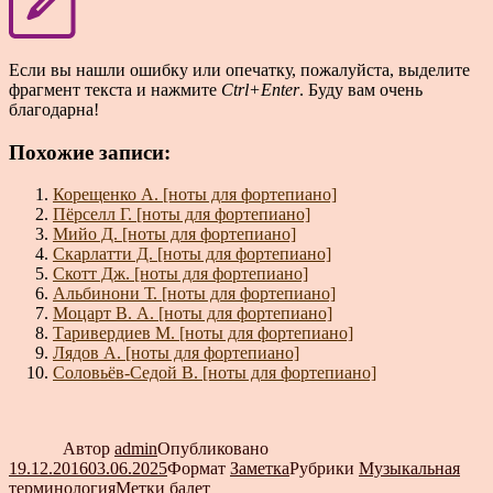
Если вы нашли ошибку или опечатку, пожалуйста, выделите
фрагмент текста и нажмите
Ctrl+Enter
. Буду вам очень
благодарна!
Похожие записи:
Корещенко А. [ноты для фортепиано]
Пёрселл Г. [ноты для фортепиано]
Мийо Д. [ноты для фортепиано]
Скарлатти Д. [ноты для фортепиано]
Скотт Дж. [ноты для фортепиано]
Альбинони Т. [ноты для фортепиано]
Моцарт В. А. [ноты для фортепиано]
Таривердиев М. [ноты для фортепиано]
Лядов А. [ноты для фортепиано]
Соловьёв-Седой В. [ноты для фортепиано]
Автор
admin
Опубликовано
19.12.2016
03.06.2025
Формат
Заметка
Рубрики
Музыкальная
терминология
Метки
балет