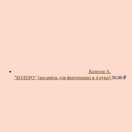
Казелла А.
"БОЛЕРО" [ансамбль для фортепиано в 4 руки]
50.00
₽