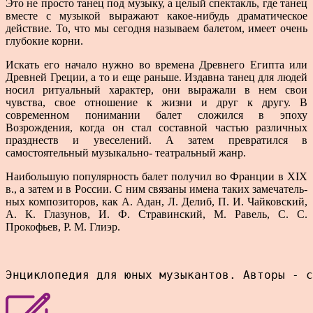
Это не просто танец под музыку, а це­лый спектакль, где танец
вместе с музыкой выра­жают какое-нибудь драматическое
действие. То, что мы сегодня называем балетом, имеет очень
глубокие корни.
Искать его начало нужно во вре­мена Древнего Египта или
Древней Греции, а то и еще раньше. Издавна танец для людей
носил ри­туальный характер, они выражали в нем свои
чувства, свое отношение к жизни и друг к другу. В
современном понимании балет сложился в эпоху
Возрождения, когда он стал составной частью различных
празднеств и увеселений. А затем превратился в
самостоятельный музыкально- театральный жанр.
Наибольшую популярность балет получил во Франции в XIX
в., а затем и в России. С ним связаны имена таких замечатель­
ных композиторов, как А. Адан, Л. Делиб, П. И. Чайковский,
А. К. Глазунов, И. Ф. Стравин­ский, М. Равель, С. С.
Прокофьев, Р. М. Глиэр.
Энциклопедия для юных музыкантов. Авторы - с