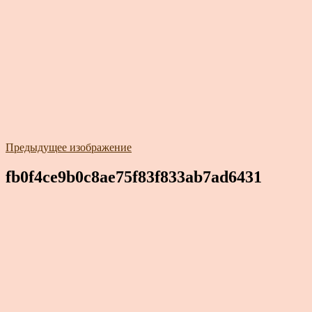
Предыдущее изображение
fb0f4ce9b0c8ae75f83f833ab7ad6431