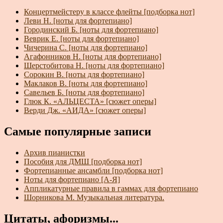
Концертмейстеру в классе флейты [подборка нот]
Леви Н. [ноты для фортепиано]
Городинский Б. [ноты для фортепиано]
Веврик Е. [ноты для фортепиано]
Чичерина С. [ноты для фортепиано]
Агафонников Н. [ноты для фортепиано]
Шерстобитова Н. [ноты для фортепиано]
Сорокин В. [ноты для фортепиано]
Маклаков В. [ноты для фортепиано]
Савельев Б. [ноты для фортепиано]
Глюк К. «АЛЬЦЕСТА» [сюжет оперы]
Верди Дж. «АИДА» [сюжет оперы]
Самые популярные записи
Архив пианистки
Пособия для ДМШ [подборка нот]
Фортепианные ансамбли [подборка нот]
Ноты для фортепиано [А-Я]
Аппликатурные правила в гаммах для фортепиано
Шорникова М. Музыкальная литература.
Цитаты, афоризмы...