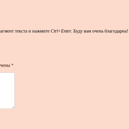
рагмент текста и нажмите
Ctrl+Enter
. Буду вам очень благодарна!
ечены
*