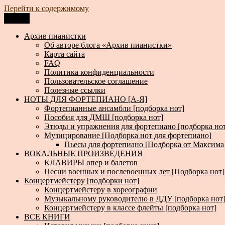
Перейти к содержимому
Меню
Архив пианистки
Всё для пианистов: ноты, книги, музыка, статьи…
Архив пианистки
Об авторе блога «Архив пианистки»
Карта сайта
FAQ
Политика конфиденциальности
Пользовательское соглашение
Полезные ссылки
НОТЫ ДЛЯ ФОРТЕПИАНО [А-Я]
Фортепианные ансамбли [подборка нот]
Пособия для ДМШ [подборка нот]
Этюды и упражнения для фортепиано [подборка но
Музицирование [Подборка нот для фортепиано]
Пьесы для фортепиано [Подборка от Максима
ВОКАЛЬНЫЕ ПРОИЗВЕДЕНИЯ
КЛАВИРЫ опер и балетов
Песни военных и послевоенных лет [Подборка нот]
Концертмейстеру [подборки нот]
Концертмейстеру в хореографии
Музыкальному руководителю в ДДУ [подборка нот
Концертмейстеру в классе флейты [подборка нот]
ВСЕ КНИГИ