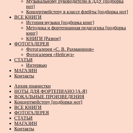
Музыкальному руководителю в ДДУ [подборка
нот]
Концертмейстеру в классе флейты [подборка нот]
ВСЕ КНИГИ
История музыки [подборка книг]
Методика и фортепианная педагогика [подборка
книг]
КНИГИ [Разное]
ФОТОГАЛЕРЕЯ
Фотогалерея «С. В. Рахманинов»
Фотогалерея «Нейгауз»
СТАТЬИ
Интервью
МАГАЗИН
Контакты
Архив пианистки
НОТЫ ДЛЯ ФОРТЕПИАНО [А-Я]
ВОКАЛЬНЫЕ ПРОИЗВЕДЕНИЯ
Концертмейстеру [подборки нот]
ВСЕ КНИГИ
ФОТОГАЛЕРЕЯ
СТАТЬИ
МАГАЗИН
Контакты