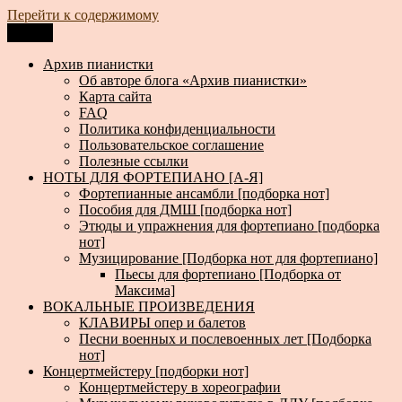
Перейти к содержимому
Меню
Архив пианистки
Всё для пианистов: ноты, книги, музыка, статьи…
Архив пианистки
Об авторе блога «Архив пианистки»
Карта сайта
FAQ
Политика конфиденциальности
Пользовательское соглашение
Полезные ссылки
НОТЫ ДЛЯ ФОРТЕПИАНО [А-Я]
Фортепианные ансамбли [подборка нот]
Пособия для ДМШ [подборка нот]
Этюды и упражнения для фортепиано [подборка
нот]
Музицирование [Подборка нот для фортепиано]
Пьесы для фортепиано [Подборка от
Максима]
ВОКАЛЬНЫЕ ПРОИЗВЕДЕНИЯ
КЛАВИРЫ опер и балетов
Песни военных и послевоенных лет [Подборка
нот]
Концертмейстеру [подборки нот]
Концертмейстеру в хореографии