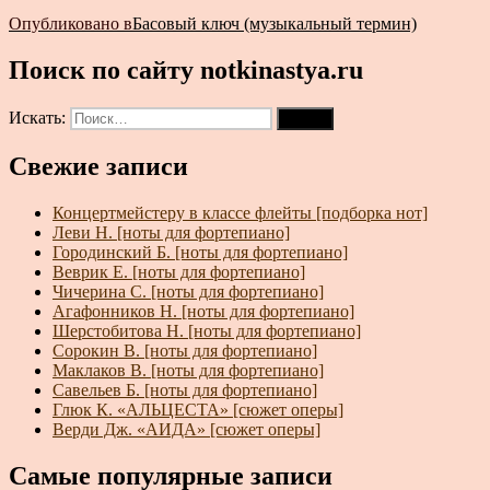
Опубликовано в
Басовый ключ (музыкальный термин)
Поиск по сайту notkinastya.ru
Искать:
Поиск
Свежие записи
Концертмейстеру в классе флейты [подборка нот]
Леви Н. [ноты для фортепиано]
Городинский Б. [ноты для фортепиано]
Веврик Е. [ноты для фортепиано]
Чичерина С. [ноты для фортепиано]
Агафонников Н. [ноты для фортепиано]
Шерстобитова Н. [ноты для фортепиано]
Сорокин В. [ноты для фортепиано]
Маклаков В. [ноты для фортепиано]
Савельев Б. [ноты для фортепиано]
Глюк К. «АЛЬЦЕСТА» [сюжет оперы]
Верди Дж. «АИДА» [сюжет оперы]
Самые популярные записи