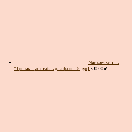
Чайковский П.
"Трепак" [ансамбль для ф-но в 6 рук]
390.00
₽