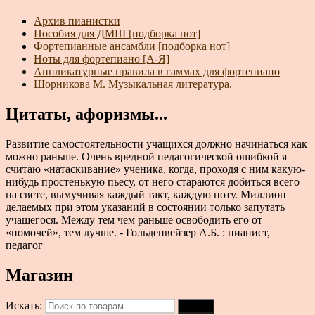
Архив пианистки
Пособия для ДМШ [подборка нот]
Фортепианные ансамбли [подборка нот]
Ноты для фортепиано [А-Я]
Аппликатурные правила в гаммах для фортепиано
Шорникова М. Музыкальная литература.
Цитаты, афоризмы...
Развитие самостоятельности учащихся должно начинаться как
можно раньше. Очень вредной педагогической ошибкой я
считаю «натаскивание» ученика, когда, проходя с ним какую-
нибудь простенькую пьесу, от него стараются добиться всего
на свете, вымучивая каждый такт, каждую ноту. Миллион
делаемых при этом указаний в состоянии только запутать
учащегося. Между тем чем раньше освободить его от
«помочей», тем лучше. - Гольденвейзер А.Б. : пианист,
педагог
Магазин
Искать:
Поиск