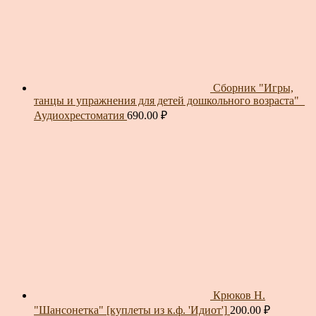
Сборник "Игры,
танцы и упражнения для детей дошкольного возраста"_
Аудиохрестоматия
690.00
₽
Крюков Н.
"Шансонетка" [куплеты из к.ф. 'Идиот']
200.00
₽