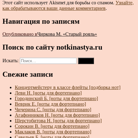
Этот сайт использует Akismet для борьбы со спамом.
Узнайте,
как обрабатываются ваши данные комментариев
.
Навигация по записям
Опубликовано в
Чиркова М. «Старый рояль»
Поиск по сайту notkinastya.ru
Искать:
Поиск
Свежие записи
Концертмейстеру в классе флейты [подборка нот]
Леви Н. [ноты для фортепиано]
Городинский Б. [ноты для фортепиано]
Веврик Е. [ноты для фортепиано]
Чичерина С. [ноты для фортепиано]
Агафонников Н. [ноты для фортепиано]
Шерстобитова Н. [ноты для фортепиано]
Сорокин В. [ноты для фортепиано]
Маклаков В. [ноты для фортепиано]
Савельев Б. [ноты для фортепиано]