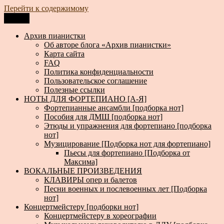
Перейти к содержимому
Меню
Архив пианистки
Всё для пианистов: ноты, книги, музыка, статьи…
Архив пианистки
Об авторе блога «Архив пианистки»
Карта сайта
FAQ
Политика конфиденциальности
Пользовательское соглашение
Полезные ссылки
НОТЫ ДЛЯ ФОРТЕПИАНО [А-Я]
Фортепианные ансамбли [подборка нот]
Пособия для ДМШ [подборка нот]
Этюды и упражнения для фортепиано [подборка
нот]
Музицирование [Подборка нот для фортепиано]
Пьесы для фортепиано [Подборка от
Максима]
ВОКАЛЬНЫЕ ПРОИЗВЕДЕНИЯ
КЛАВИРЫ опер и балетов
Песни военных и послевоенных лет [Подборка
нот]
Концертмейстеру [подборки нот]
Концертмейстеру в хореографии