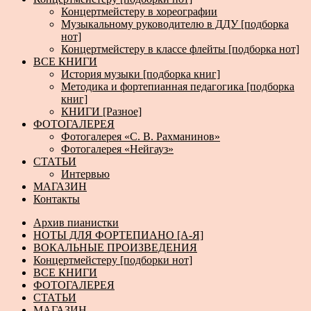
Концертмейстеру в хореографии
Музыкальному руководителю в ДДУ [подборка
нот]
Концертмейстеру в классе флейты [подборка нот]
ВСЕ КНИГИ
История музыки [подборка книг]
Методика и фортепианная педагогика [подборка
книг]
КНИГИ [Разное]
ФОТОГАЛЕРЕЯ
Фотогалерея «С. В. Рахманинов»
Фотогалерея «Нейгауз»
СТАТЬИ
Интервью
МАГАЗИН
Контакты
Архив пианистки
НОТЫ ДЛЯ ФОРТЕПИАНО [А-Я]
ВОКАЛЬНЫЕ ПРОИЗВЕДЕНИЯ
Концертмейстеру [подборки нот]
ВСЕ КНИГИ
ФОТОГАЛЕРЕЯ
СТАТЬИ
МАГАЗИН