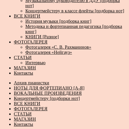
Музыкальному руководителю в ДДУ [подборка
нот]
Концертмейстеру в классе флейты [подборка нот]
ВСЕ КНИГИ
История музыки [подборка книг]
Методика и фортепианная педагогика [подборка
книг]
КНИГИ [Разное]
ФОТОГАЛЕРЕЯ
Фотогалерея «С. В. Рахманинов»
Фотогалерея «Нейгауз»
СТАТЬИ
Интервью
МАГАЗИН
Контакты
Архив пианистки
НОТЫ ДЛЯ ФОРТЕПИАНО [А-Я]
ВОКАЛЬНЫЕ ПРОИЗВЕДЕНИЯ
Концертмейстеру [подборки нот]
ВСЕ КНИГИ
ФОТОГАЛЕРЕЯ
СТАТЬИ
МАГАЗИН
Контакты