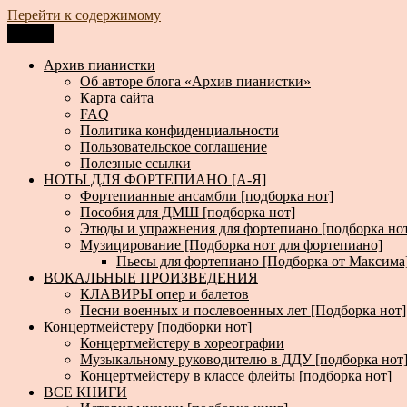
Перейти к содержимому
Меню
Архив пианистки
Всё для пианистов: ноты, книги, музыка, статьи…
Архив пианистки
Об авторе блога «Архив пианистки»
Карта сайта
FAQ
Политика конфиденциальности
Пользовательское соглашение
Полезные ссылки
НОТЫ ДЛЯ ФОРТЕПИАНО [А-Я]
Фортепианные ансамбли [подборка нот]
Пособия для ДМШ [подборка нот]
Этюды и упражнения для фортепиано [подборка но
Музицирование [Подборка нот для фортепиано]
Пьесы для фортепиано [Подборка от Максима
ВОКАЛЬНЫЕ ПРОИЗВЕДЕНИЯ
КЛАВИРЫ опер и балетов
Песни военных и послевоенных лет [Подборка нот]
Концертмейстеру [подборки нот]
Концертмейстеру в хореографии
Музыкальному руководителю в ДДУ [подборка нот
Концертмейстеру в классе флейты [подборка нот]
ВСЕ КНИГИ