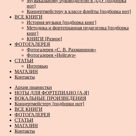
Музыкальному руководителю в ДДУ [подборка
нот]
Концертмейстеру в классе флейты [подборка нот]
ВСЕ КНИГИ
История музыки [подборка книг]
Методика и фортепианная педагогика [подборка
книг]
КНИГИ [Разное]
ФОТОГАЛЕРЕЯ
Фотогалерея «С. В. Рахманинов»
Фотогалерея «Нейгауз»
СТАТЬИ
Интервью
МАГАЗИН
Контакты
Архив пианистки
НОТЫ ДЛЯ ФОРТЕПИАНО [А-Я]
ВОКАЛЬНЫЕ ПРОИЗВЕДЕНИЯ
Концертмейстеру [подборки нот]
ВСЕ КНИГИ
ФОТОГАЛЕРЕЯ
СТАТЬИ
МАГАЗИН
Контакты