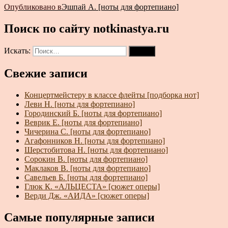
Опубликовано в
Эшпай А. [ноты для фортепиано]
Поиск по сайту notkinastya.ru
Искать:
Поиск
Свежие записи
Концертмейстеру в классе флейты [подборка нот]
Леви Н. [ноты для фортепиано]
Городинский Б. [ноты для фортепиано]
Веврик Е. [ноты для фортепиано]
Чичерина С. [ноты для фортепиано]
Агафонников Н. [ноты для фортепиано]
Шерстобитова Н. [ноты для фортепиано]
Сорокин В. [ноты для фортепиано]
Маклаков В. [ноты для фортепиано]
Савельев Б. [ноты для фортепиано]
Глюк К. «АЛЬЦЕСТА» [сюжет оперы]
Верди Дж. «АИДА» [сюжет оперы]
Самые популярные записи