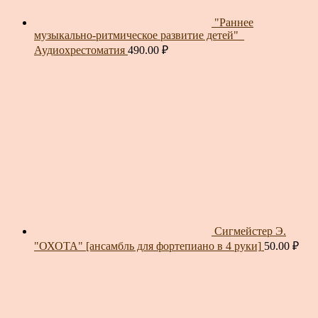
"Раннее
музыкально-ритмическое развитие детей"_
Аудиохрестоматия
490.00
₽
Сигмейстер Э.
"ОХОТА" [ансамбль для фортепиано в 4 руки]
50.00
₽