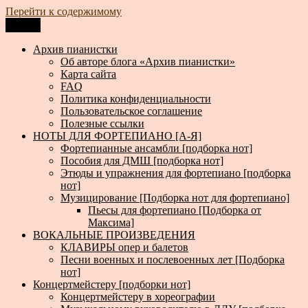
Перейти к содержимому
Меню
Архив пианистки
Всё для пианистов: ноты, книги, музыка, статьи…
Архив пианистки
Об авторе блога «Архив пианистки»
Карта сайта
FAQ
Политика конфиденциальности
Пользовательское соглашение
Полезные ссылки
НОТЫ ДЛЯ ФОРТЕПИАНО [А-Я]
Фортепианные ансамбли [подборка нот]
Пособия для ДМШ [подборка нот]
Этюды и упражнения для фортепиано [подборка
нот]
Музицирование [Подборка нот для фортепиано]
Пьесы для фортепиано [Подборка от
Максима]
ВОКАЛЬНЫЕ ПРОИЗВЕДЕНИЯ
КЛАВИРЫ опер и балетов
Песни военных и послевоенных лет [Подборка
нот]
Концертмейстеру [подборки нот]
Концертмейстеру в хореографии