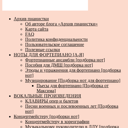
Архив пианистки
Об авторе блога «Архив пианистки»
Карта сайта
FAQ
Политика конфиденциальности
Пользовательское соглашение
Полезные ссылки
НОТЫ ДЛЯ ФОРТЕПИАНО [А-Я]
Фортепианные ансамбли [подборка нот]
Пособия для ДМШ [подборка нот]
Этюды и упражнения для фортепиано [подборка
нот]
Музицирование [Подборка нот для фортепиано]
Пьесы для фортепиано [Подборка от
Максима]
ВОКАЛЬНЫЕ ПРОИЗВЕДЕНИЯ
КЛАВИРЫ опер и балетов
Песни военных и послевоенных лет [Подборка
нот]
Концертмейстеру [подборки нот]
Концертмейстеру в хореографии
Музыкальному руководителю в ДДУ [подборка