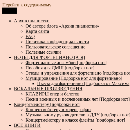
Перейти к содержимому
Меню
Архив пианистки
Всё для пианистов: ноты, книги, музыка, статьи…
Архив пианистки
Об авторе блога «Архив пианистки»
Карта сайта
FAQ
Политика конфиденциальности
Пользовательское соглашение
Полезные ссылки
НОТЫ ДЛЯ ФОРТЕПИАНО [А-Я]
Фортепианные ансамбли [подборка нот]
Пособия для ДМШ [подборка нот]
Этюды и упражнения для фортепиано [подборка но
Музицирование [Подборка нот для фортепиано]
Пьесы для фортепиано [Подборка от Максима
ВОКАЛЬНЫЕ ПРОИЗВЕДЕНИЯ
КЛАВИРЫ опер и балетов
Песни военных и послевоенных лет [Подборка нот]
Концертмейстеру [подборки нот]
Концертмейстеру в хореографии
Музыкальному руководителю в ДДУ [подборка нот
Концертмейстеру в классе флейты [подборка нот]
ВСЕ КНИГИ