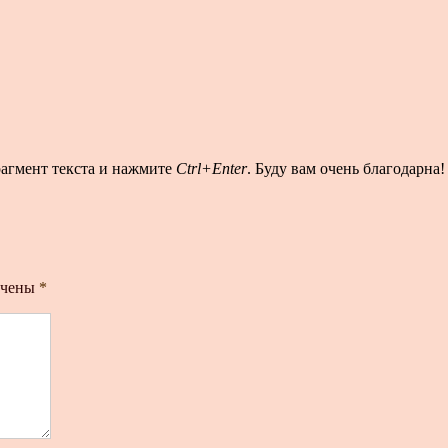
рагмент текста и нажмите
Ctrl+Enter
. Буду вам очень благодарна!
ечены
*