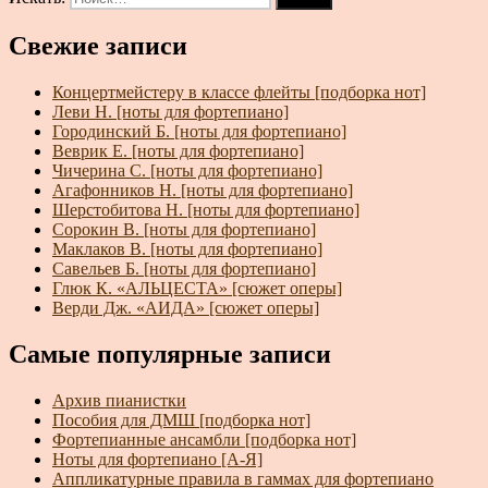
Свежие записи
Концертмейстеру в классе флейты [подборка нот]
Леви Н. [ноты для фортепиано]
Городинский Б. [ноты для фортепиано]
Веврик Е. [ноты для фортепиано]
Чичерина С. [ноты для фортепиано]
Агафонников Н. [ноты для фортепиано]
Шерстобитова Н. [ноты для фортепиано]
Сорокин В. [ноты для фортепиано]
Маклаков В. [ноты для фортепиано]
Савельев Б. [ноты для фортепиано]
Глюк К. «АЛЬЦЕСТА» [сюжет оперы]
Верди Дж. «АИДА» [сюжет оперы]
Самые популярные записи
Архив пианистки
Пособия для ДМШ [подборка нот]
Фортепианные ансамбли [подборка нот]
Ноты для фортепиано [А-Я]
Аппликатурные правила в гаммах для фортепиано