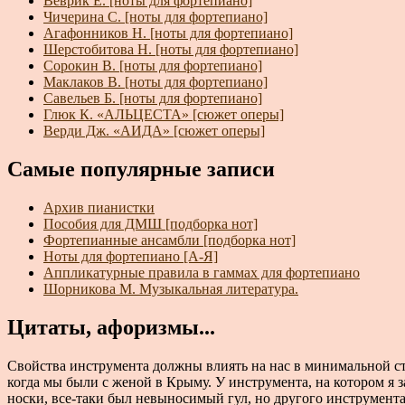
Веврик Е. [ноты для фортепиано]
Чичерина С. [ноты для фортепиано]
Агафонников Н. [ноты для фортепиано]
Шерстобитова Н. [ноты для фортепиано]
Сорокин В. [ноты для фортепиано]
Маклаков В. [ноты для фортепиано]
Савельев Б. [ноты для фортепиано]
Глюк К. «АЛЬЦЕСТА» [сюжет оперы]
Верди Дж. «АИДА» [сюжет оперы]
Самые популярные записи
Архив пианистки
Пособия для ДМШ [подборка нот]
Фортепианные ансамбли [подборка нот]
Ноты для фортепиано [А-Я]
Аппликатурные правила в гаммах для фортепиано
Шорникова М. Музыкальная литература.
Цитаты, афоризмы...
Свойства инструмента должны влиять на нас в минимальной ст
когда мы были с женой в Крыму. У инструмента, на котором я 
носки, все-таки был невыносимый гул, но другого инструмента 