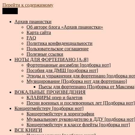
Перейти к содержимому
Меню
Архив пианистки
Всё для пианистов: ноты, книги, музыка, статьи…
Архив пианистки
Об авторе блога «Архив пианистки»
Карта сайта
FAQ
Политика конфиденциальности
Пользовательское соглашение
Полезные ссылки
НОТЫ ДЛЯ ФОРТЕПИАНО [А-Я]
Фортепианные ансамбли [подборка нот]
Пособия для ДМШ [подборка нот]
Этюды и упражнения для фортепиано [подборка но
Музицирование [Подборка нот для фортепиано]
Пьесы для фортепиано [Подборка от Максима
ВОКАЛЬНЫЕ ПРОИЗВЕДЕНИЯ
КЛАВИРЫ опер и балетов
Песни военных и послевоенных лет [Подборка нот]
Концертмейстеру [подборки нот]
Концертмейстеру в хореографии
Музыкальному руководителю в ДДУ [подборка нот
Концертмейстеру в классе флейты [подборка нот]
ВСЕ КНИГИ