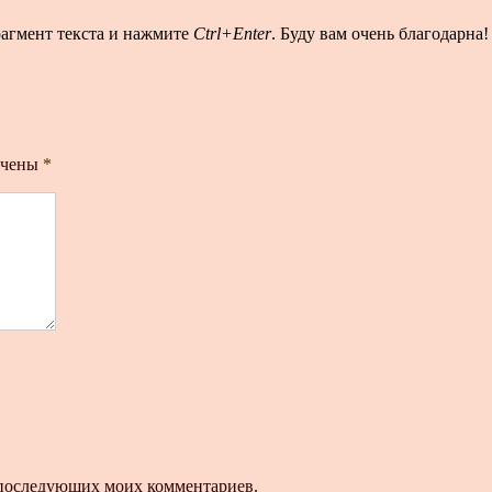
рагмент текста и нажмите
Ctrl+Enter
. Буду вам очень благодарна!
ечены
*
ля последующих моих комментариев.