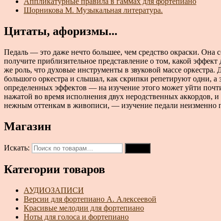
Аппликатурные правила в гаммах для фортепиано
Шорникова М. Музыкальная литература.
Цитаты, афоризмы...
Педаль — это даже нечто большее, чем средство окраски. Она 
получите приблизительное представление о том, какой эффект 
же роль, что духовые инструменты в звуковой массе оркестра.
большого оркестра и слышал, как скрипки репетируют одни, а
определенных эффектов — на изучение этого может уйти почти 
нажатой во время исполнения двух неродственных аккордов, и
нежным оттенкам в живописи, — изучение педали неизменно пр
Магазин
Искать:
Поиск
Категории товаров
АУДИОЗАПИСИ
Версии для фортепиано А. Алексеевой
Красивые мелодии для фортепиано
Ноты для голоса и фортепиано