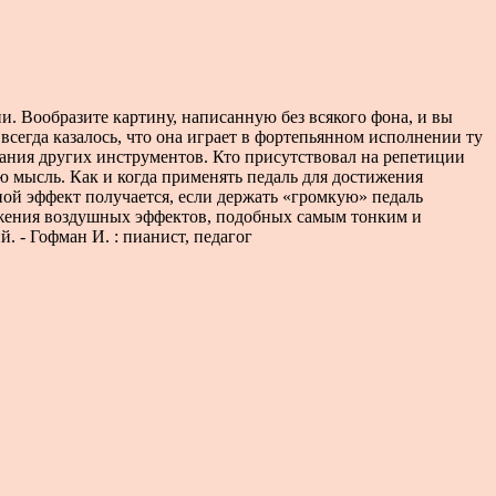
и. Вообразите картину, написанную без всякого фона, и вы
всегда казалось, что она играет в фортепьянном исполнении ту
чания других инструментов. Кто присутствовал на репетиции
ю мысль. Как и когда применять педаль для достижения
ной эффект получается, если держать «громкую» педаль
стижения воздушных эффектов, подобных самым тонким и
 - Гофман И. : пианист, педагог