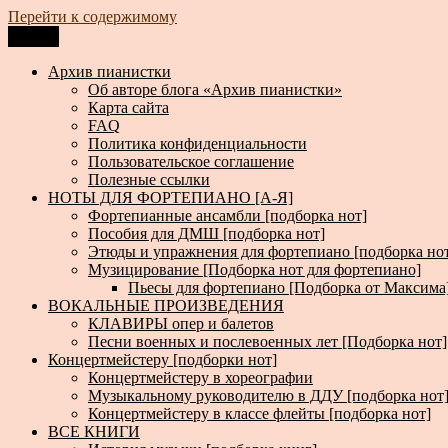
Перейти к содержимому
Меню
Архив пианистки
Всё для пианистов: ноты, книги, музыка, статьи…
Архив пианистки
Об авторе блога «Архив пианистки»
Карта сайта
FAQ
Политика конфиденциальности
Пользовательское соглашение
Полезные ссылки
НОТЫ ДЛЯ ФОРТЕПИАНО [А-Я]
Фортепианные ансамбли [подборка нот]
Пособия для ДМШ [подборка нот]
Этюды и упражнения для фортепиано [подборка но
Музицирование [Подборка нот для фортепиано]
Пьесы для фортепиано [Подборка от Максима
ВОКАЛЬНЫЕ ПРОИЗВЕДЕНИЯ
КЛАВИРЫ опер и балетов
Песни военных и послевоенных лет [Подборка нот]
Концертмейстеру [подборки нот]
Концертмейстеру в хореографии
Музыкальному руководителю в ДДУ [подборка нот
Концертмейстеру в классе флейты [подборка нот]
ВСЕ КНИГИ