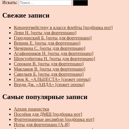
Искать:
Поиск
Свежие записи
Концертмейстеру в классе флейты [подборка нот]
Леви Н. [ноты для фортепиано]
Городинский Б. [ноты для фортепиано]
Веврик Е. [ноты для фортепиано]
Чичерина С. [ноты для фортепиано]
Агафонников Н. [ноты для фортепиано]
Шерстобитова Н. [ноты для фортепиано]
Сорокин В. [ноты для фортепиано]
Маклаков В. [ноты для фортепиано]
Савельев Б. [ноты для фортепиано]
Глюк К. «АЛЬЦЕСТА» [сюжет оперы]
Верди Дж. «АИДА» [сюжет оперы]
Самые популярные записи
Архив пианистки
Пособия для ДМШ [подборка нот]
Фортепианные ансамбли [подборка нот]
Ноты для фортепиано [А-Я]