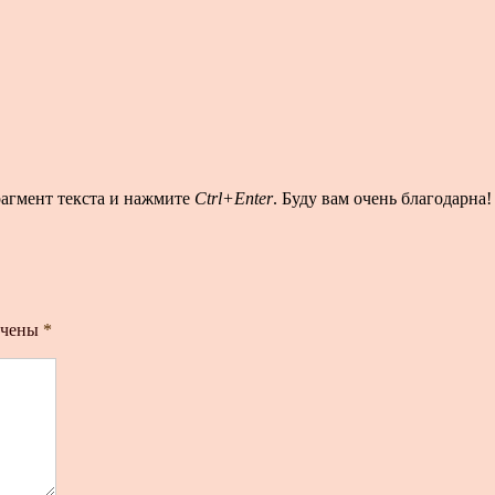
рагмент текста и нажмите
Ctrl+Enter
. Буду вам очень благодарна!
ечены
*