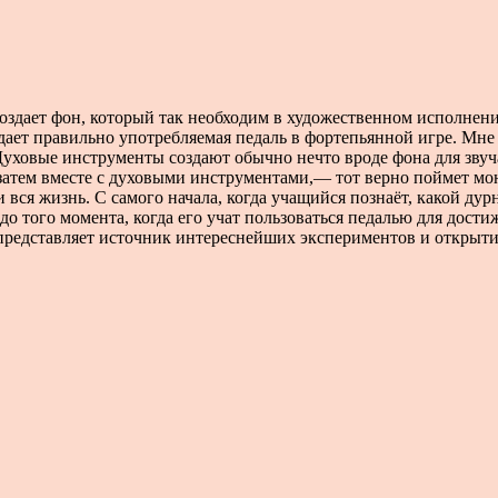
создает фон, который так необходим в художественном исполнени
дает правильно употребляемая педаль в фортепьянной игре. Мне 
 Духовые инструменты создают обычно нечто вроде фона для зву
 затем вместе с духовыми инструментами,— тот верно поймет мо
вся жизнь. С самого начала, когда учащийся познаёт, какой дур
 до того момента, когда его учат пользоваться педалью для до
едставляет источник интереснейших экспериментов и открытий.