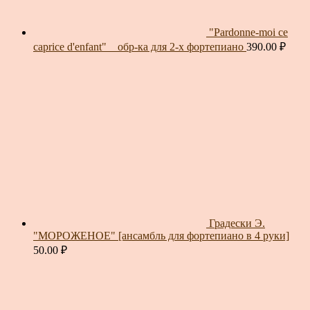
"Pardonne-moi ce
caprice d'enfant" _ обр-ка для 2-х фортепиано
390.00
₽
Градески Э.
"МОРОЖЕНОЕ" [ансамбль для фортепиано в 4 руки]
50.00
₽