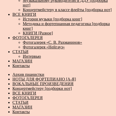
Музыкальному руководителю в ДДУ [подборка
нот]
Концертмейстеру в классе флейты [подборка нот]
ВСЕ КНИГИ
История музыки [подборка книг]
Методика и фортепианная педагогика [подборка
книг]
КНИГИ [Разное]
ФОТОГАЛЕРЕЯ
Фотогалерея «С. В. Рахманинов»
Фотогалерея «Нейгауз»
СТАТЬИ
Интервью
МАГАЗИН
Контакты
Архив пианистки
НОТЫ ДЛЯ ФОРТЕПИАНО [А-Я]
ВОКАЛЬНЫЕ ПРОИЗВЕДЕНИЯ
Концертмейстеру [подборки нот]
ВСЕ КНИГИ
ФОТОГАЛЕРЕЯ
СТАТЬИ
МАГАЗИН
Контакты