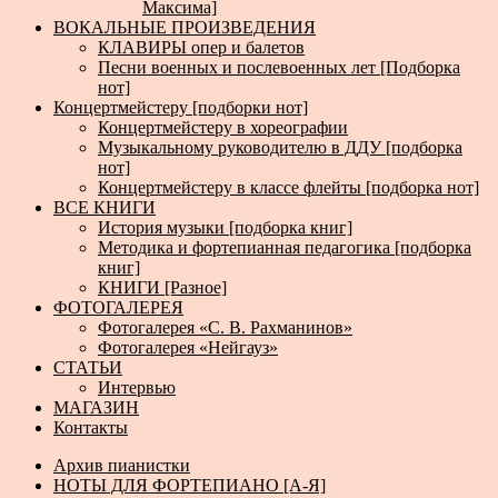
Максима]
ВОКАЛЬНЫЕ ПРОИЗВЕДЕНИЯ
КЛАВИРЫ опер и балетов
Песни военных и послевоенных лет [Подборка
нот]
Концертмейстеру [подборки нот]
Концертмейстеру в хореографии
Музыкальному руководителю в ДДУ [подборка
нот]
Концертмейстеру в классе флейты [подборка нот]
ВСЕ КНИГИ
История музыки [подборка книг]
Методика и фортепианная педагогика [подборка
книг]
КНИГИ [Разное]
ФОТОГАЛЕРЕЯ
Фотогалерея «С. В. Рахманинов»
Фотогалерея «Нейгауз»
СТАТЬИ
Интервью
МАГАЗИН
Контакты
Архив пианистки
НОТЫ ДЛЯ ФОРТЕПИАНО [А-Я]