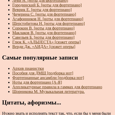
Леви Н. [ноты для фортепиано]
Городинский Б. [ноты для фортепиано]
Веврик Е. [ноты для фортепиано]
Чичерина С. [ноты для фортепиано]
Агафонников Н. [ноты для фортепиано]
Шерстобитова Н. [ноты для фортепиано]
Сорокин В. [ноты для фортепиано]
Маклаков В. [ноты для фортепиано]
Савельев Б. [ноты для фортепиано]
Глюк К. «АЛЬЦЕСТА» [сюжет оперы]
Верди Дж. «АИДА» [сюжет оперы]
Самые популярные записи
Архив пианистки
Пособия для ДМШ [подборка нот]
Фортепианные ансамбли [подборка нот]
Ноты для фортепиано [А-Я]
Аппликатурные правила в гаммах для фортепиано
Шорникова М. Музыкальная литература.
Цитаты, афоризмы...
Нужно знать и исполнять текст так, что, если бы у меня были