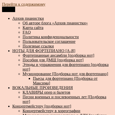
Перейти к содержимому
Меню
Архив пианистки
Всё для пианистов: ноты, книги, музыка, статьи…
Архив пианистки
Об авторе блога «Архив пианистки»
Карта сайта
FAQ
Политика конфиденциальности
Пользовательское соглашение
Полезные ссылки
НОТЫ ДЛЯ ФОРТЕПИАНО [А-Я]
Фортепианные ансамбли [подборка нот]
Пособия для ДМШ [подборка нот]
Этюды и упражнения для фортепиано [подборка
нот]
Музицирование [Подборка нот для фортепиано]
Пьесы для фортепиано [Подборка от
Максима]
ВОКАЛЬНЫЕ ПРОИЗВЕДЕНИЯ
КЛАВИРЫ опер и балетов
Песни военных и послевоенных лет [Подборка
нот]
Концертмейстеру [подборки нот]
Концертмейстеру в хореографии