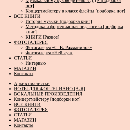
Музыкальному руководителю в ДДУ [подборка
нот]
Концертмейстеру в классе флейты [подборка нот]
ВСЕ КНИГИ
История музыки [подборка книг]
Методика и фортепианная педагогика [подборка
книг]
КНИГИ [Разное]
ФОТОГАЛЕРЕЯ
Фотогалерея «С. В. Рахманинов»
Фотогалерея «Нейгауз»
СТАТЬИ
Интервью
МАГАЗИН
Контакты
Архив пианистки
НОТЫ ДЛЯ ФОРТЕПИАНО [А-Я]
ВОКАЛЬНЫЕ ПРОИЗВЕДЕНИЯ
Концертмейстеру [подборки нот]
ВСЕ КНИГИ
ФОТОГАЛЕРЕЯ
СТАТЬИ
МАГАЗИН
Контакты