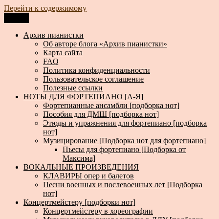
Перейти к содержимому
Меню
Архив пианистки
Всё для пианистов: ноты, книги, музыка, статьи…
Архив пианистки
Об авторе блога «Архив пианистки»
Карта сайта
FAQ
Политика конфиденциальности
Пользовательское соглашение
Полезные ссылки
НОТЫ ДЛЯ ФОРТЕПИАНО [А-Я]
Фортепианные ансамбли [подборка нот]
Пособия для ДМШ [подборка нот]
Этюды и упражнения для фортепиано [подборка
нот]
Музицирование [Подборка нот для фортепиано]
Пьесы для фортепиано [Подборка от
Максима]
ВОКАЛЬНЫЕ ПРОИЗВЕДЕНИЯ
КЛАВИРЫ опер и балетов
Песни военных и послевоенных лет [Подборка
нот]
Концертмейстеру [подборки нот]
Концертмейстеру в хореографии