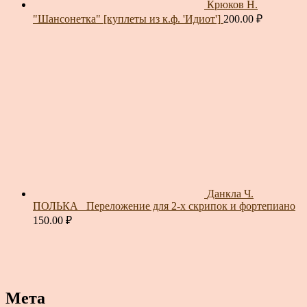
Крюков Н.
"Шансонетка" [куплеты из к.ф. 'Идиот']
200.00
₽
Данкла Ч.
ПОЛЬКА_ Переложение для 2-х скрипок и фортепиано
150.00
₽
Мета