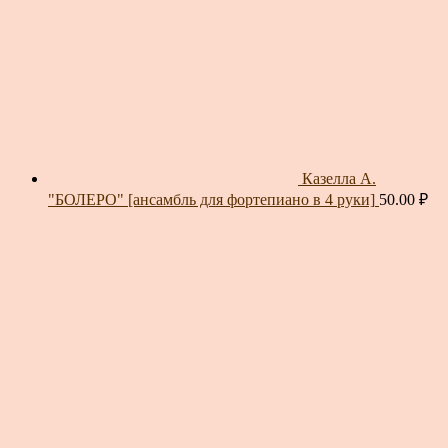
Казелла А.
"БОЛЕРО" [ансамбль для фортепиано в 4 руки]
50.00
₽