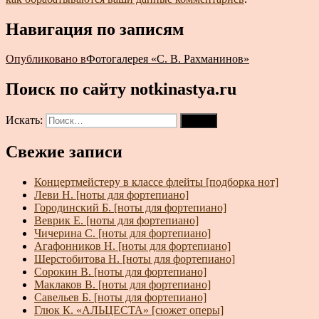
Навигация по записям
Опубликовано в
Фотогалерея «С. В. Рахманинов»
Поиск по сайту notkinastya.ru
Искать:
Поиск
Свежие записи
Концертмейстеру в классе флейты [подборка нот]
Леви Н. [ноты для фортепиано]
Городинский Б. [ноты для фортепиано]
Веврик Е. [ноты для фортепиано]
Чичерина С. [ноты для фортепиано]
Агафонников Н. [ноты для фортепиано]
Шерстобитова Н. [ноты для фортепиано]
Сорокин В. [ноты для фортепиано]
Маклаков В. [ноты для фортепиано]
Савельев Б. [ноты для фортепиано]
Глюк К. «АЛЬЦЕСТА» [сюжет оперы]