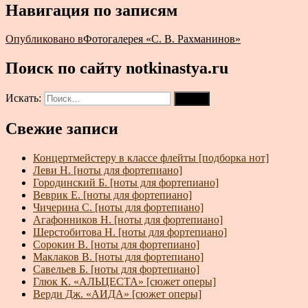
Навигация по записям
Опубликовано в
Фотогалерея «С. В. Рахманинов»
Поиск по сайту notkinastya.ru
Искать:
Поиск
Свежие записи
Концертмейстеру в классе флейты [подборка нот]
Леви Н. [ноты для фортепиано]
Городинский Б. [ноты для фортепиано]
Веврик Е. [ноты для фортепиано]
Чичерина С. [ноты для фортепиано]
Агафонников Н. [ноты для фортепиано]
Шерстобитова Н. [ноты для фортепиано]
Сорокин В. [ноты для фортепиано]
Маклаков В. [ноты для фортепиано]
Савельев Б. [ноты для фортепиано]
Глюк К. «АЛЬЦЕСТА» [сюжет оперы]
Верди Дж. «АИДА» [сюжет оперы]