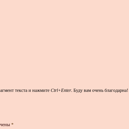
рагмент текста и нажмите
Ctrl+Enter
. Буду вам очень благодарна!
ечены
*