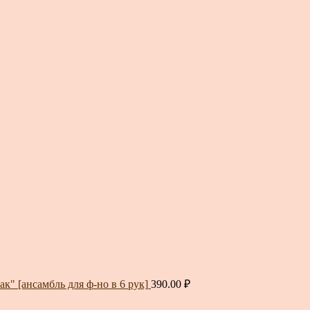
к" [ансамбль для ф-но в 6 рук]
390.00
₽