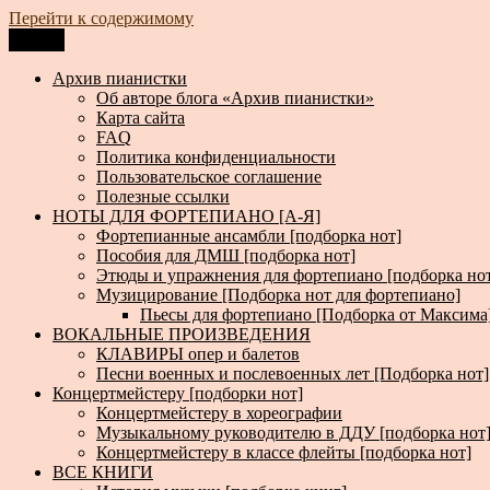
Перейти к содержимому
Меню
Архив пианистки
Всё для пианистов: ноты, книги, музыка, статьи…
Архив пианистки
Об авторе блога «Архив пианистки»
Карта сайта
FAQ
Политика конфиденциальности
Пользовательское соглашение
Полезные ссылки
НОТЫ ДЛЯ ФОРТЕПИАНО [А-Я]
Фортепианные ансамбли [подборка нот]
Пособия для ДМШ [подборка нот]
Этюды и упражнения для фортепиано [подборка но
Музицирование [Подборка нот для фортепиано]
Пьесы для фортепиано [Подборка от Максима
ВОКАЛЬНЫЕ ПРОИЗВЕДЕНИЯ
КЛАВИРЫ опер и балетов
Песни военных и послевоенных лет [Подборка нот]
Концертмейстеру [подборки нот]
Концертмейстеру в хореографии
Музыкальному руководителю в ДДУ [подборка нот
Концертмейстеру в классе флейты [подборка нот]
ВСЕ КНИГИ