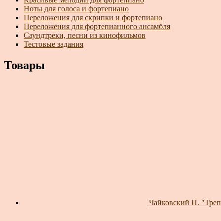
Ноты для голоса и фортепиано
Переложения для скрипки и фортепиано
Переложения для фортепианного ансамбля
Саундтреки, песни из кинофильмов
Тестовые задания
Товары
Чайковский П. "Трепа