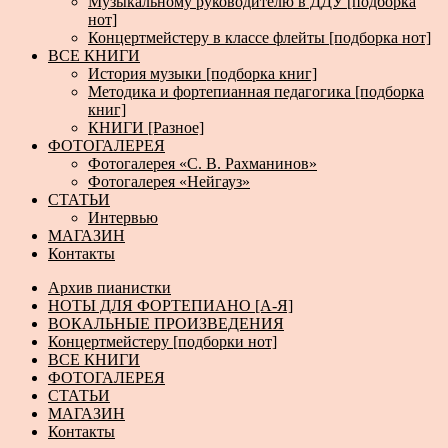
Музыкальному руководителю в ДДУ [подборка
нот]
Концертмейстеру в классе флейты [подборка нот]
ВСЕ КНИГИ
История музыки [подборка книг]
Методика и фортепианная педагогика [подборка
книг]
КНИГИ [Разное]
ФОТОГАЛЕРЕЯ
Фотогалерея «С. В. Рахманинов»
Фотогалерея «Нейгауз»
СТАТЬИ
Интервью
МАГАЗИН
Контакты
Архив пианистки
НОТЫ ДЛЯ ФОРТЕПИАНО [А-Я]
ВОКАЛЬНЫЕ ПРОИЗВЕДЕНИЯ
Концертмейстеру [подборки нот]
ВСЕ КНИГИ
ФОТОГАЛЕРЕЯ
СТАТЬИ
МАГАЗИН
Контакты