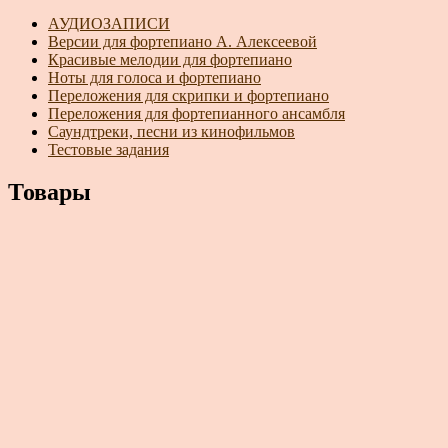
АУДИОЗАПИСИ
Версии для фортепиано А. Алексеевой
Красивые мелодии для фортепиано
Ноты для голоса и фортепиано
Переложения для скрипки и фортепиано
Переложения для фортепианного ансамбля
Саундтреки, песни из кинофильмов
Тестовые задания
Товары