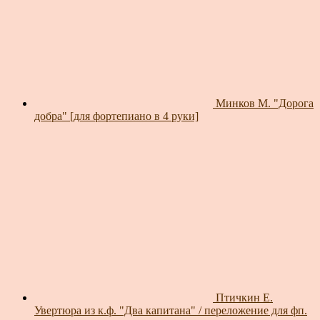
Минков М. "Дорога
добра" [для фортепиано в 4 руки]
Птичкин Е.
Увертюра из к.ф. "Два капитана" / переложение для фп.