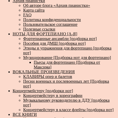
Архив пианистки
Об авторе блога «Архив пианистки»
Карта сайта
FAQ
Политика конфиденциальности
Пользовательское соглашение
Полезные ссылки
НОТЫ ДЛЯ ФОРТЕПИАНО [А-Я]
Фортепианные ансамбли [подборка нот]
Пособия для ДМШ [подборка нот]
Этюды и упражнения для фортепиано [подборка
нот]
Музицирование [Подборка нот для фортепиано]
Пьесы для фортепиано [Подборка от
Максима]
ВОКАЛЬНЫЕ ПРОИЗВЕДЕНИЯ
КЛАВИРЫ опер и балетов
Песни военных и послевоенных лет [Подборка
нот]
Концертмейстеру [подборки нот]
Концертмейстеру в хореографии
Музыкальному руководителю в ДДУ [подборка
нот]
Концертмейстеру в классе флейты [подборка нот]
ВСЕ КНИГИ