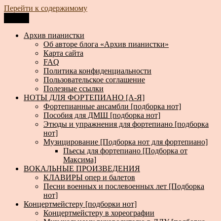
Перейти к содержимому
Меню
Архив пианистки
Всё для пианистов: ноты, книги, музыка, статьи…
Архив пианистки
Об авторе блога «Архив пианистки»
Карта сайта
FAQ
Политика конфиденциальности
Пользовательское соглашение
Полезные ссылки
НОТЫ ДЛЯ ФОРТЕПИАНО [А-Я]
Фортепианные ансамбли [подборка нот]
Пособия для ДМШ [подборка нот]
Этюды и упражнения для фортепиано [подборка
нот]
Музицирование [Подборка нот для фортепиано]
Пьесы для фортепиано [Подборка от
Максима]
ВОКАЛЬНЫЕ ПРОИЗВЕДЕНИЯ
КЛАВИРЫ опер и балетов
Песни военных и послевоенных лет [Подборка
нот]
Концертмейстеру [подборки нот]
Концертмейстеру в хореографии