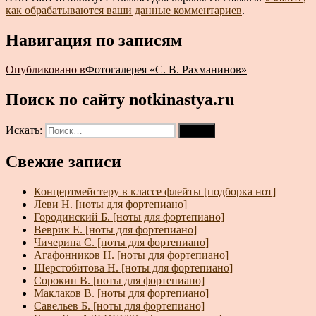
как обрабатываются ваши данные комментариев
.
Навигация по записям
Опубликовано в
Фотогалерея «С. В. Рахманинов»
Поиск по сайту notkinastya.ru
Искать:
Поиск
Свежие записи
Концертмейстеру в классе флейты [подборка нот]
Леви Н. [ноты для фортепиано]
Городинский Б. [ноты для фортепиано]
Веврик Е. [ноты для фортепиано]
Чичерина С. [ноты для фортепиано]
Агафонников Н. [ноты для фортепиано]
Шерстобитова Н. [ноты для фортепиано]
Сорокин В. [ноты для фортепиано]
Маклаков В. [ноты для фортепиано]
Савельев Б. [ноты для фортепиано]