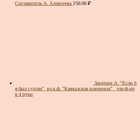
Составитель А. Алексеева
150.00
₽
Зацепин А. "Если б
я был султан"_из к.ф. "Кавказская пленница"_ для ф-но
в 4 руки