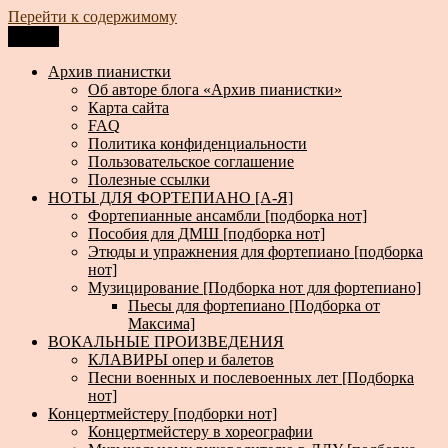
Перейти к содержимому
Меню
Архив пианистки
Всё для пианистов: ноты, книги, музыка, статьи…
Архив пианистки
Об авторе блога «Архив пианистки»
Карта сайта
FAQ
Политика конфиденциальности
Пользовательское соглашение
Полезные ссылки
НОТЫ ДЛЯ ФОРТЕПИАНО [А-Я]
Фортепианные ансамбли [подборка нот]
Пособия для ДМШ [подборка нот]
Этюды и упражнения для фортепиано [подборка
нот]
Музицирование [Подборка нот для фортепиано]
Пьесы для фортепиано [Подборка от
Максима]
ВОКАЛЬНЫЕ ПРОИЗВЕДЕНИЯ
КЛАВИРЫ опер и балетов
Песни военных и послевоенных лет [Подборка
нот]
Концертмейстеру [подборки нот]
Концертмейстеру в хореографии