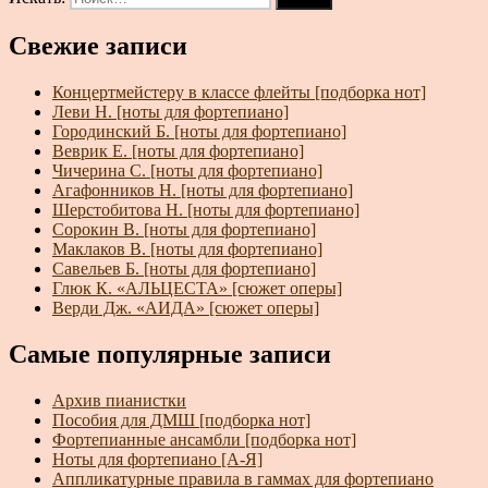
Свежие записи
Концертмейстеру в классе флейты [подборка нот]
Леви Н. [ноты для фортепиано]
Городинский Б. [ноты для фортепиано]
Веврик Е. [ноты для фортепиано]
Чичерина С. [ноты для фортепиано]
Агафонников Н. [ноты для фортепиано]
Шерстобитова Н. [ноты для фортепиано]
Сорокин В. [ноты для фортепиано]
Маклаков В. [ноты для фортепиано]
Савельев Б. [ноты для фортепиано]
Глюк К. «АЛЬЦЕСТА» [сюжет оперы]
Верди Дж. «АИДА» [сюжет оперы]
Самые популярные записи
Архив пианистки
Пособия для ДМШ [подборка нот]
Фортепианные ансамбли [подборка нот]
Ноты для фортепиано [А-Я]
Аппликатурные правила в гаммах для фортепиано