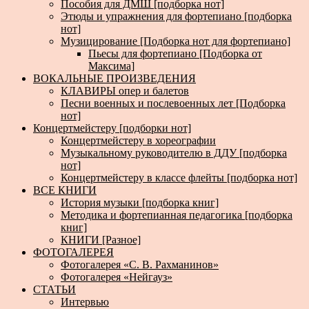
Пособия для ДМШ [подборка нот]
Этюды и упражнения для фортепиано [подборка
нот]
Музицирование [Подборка нот для фортепиано]
Пьесы для фортепиано [Подборка от
Максима]
ВОКАЛЬНЫЕ ПРОИЗВЕДЕНИЯ
КЛАВИРЫ опер и балетов
Песни военных и послевоенных лет [Подборка
нот]
Концертмейстеру [подборки нот]
Концертмейстеру в хореографии
Музыкальному руководителю в ДДУ [подборка
нот]
Концертмейстеру в классе флейты [подборка нот]
ВСЕ КНИГИ
История музыки [подборка книг]
Методика и фортепианная педагогика [подборка
книг]
КНИГИ [Разное]
ФОТОГАЛЕРЕЯ
Фотогалерея «С. В. Рахманинов»
Фотогалерея «Нейгауз»
СТАТЬИ
Интервью