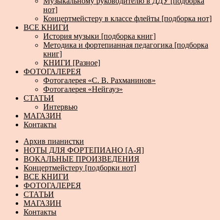
Музыкальному руководителю в ДДУ [подборка
нот]
Концертмейстеру в классе флейты [подборка нот]
ВСЕ КНИГИ
История музыки [подборка книг]
Методика и фортепианная педагогика [подборка
книг]
КНИГИ [Разное]
ФОТОГАЛЕРЕЯ
Фотогалерея «С. В. Рахманинов»
Фотогалерея «Нейгауз»
СТАТЬИ
Интервью
МАГАЗИН
Контакты
Архив пианистки
НОТЫ ДЛЯ ФОРТЕПИАНО [А-Я]
ВОКАЛЬНЫЕ ПРОИЗВЕДЕНИЯ
Концертмейстеру [подборки нот]
ВСЕ КНИГИ
ФОТОГАЛЕРЕЯ
СТАТЬИ
МАГАЗИН
Контакты