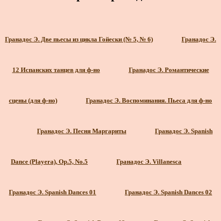
Гранадос Э. Две пьесы из цикла Гойески (№ 5, № 6)
Гранадос Э.
12 Испанских танцев для ф-но
Гранадос Э. Романтические
сцены (для ф-но)
Гранадос Э. Воспоминания. Пьеса для ф-но
Гранадос Э. Песня Маргариты
Гранадос Э. Spanish
Dance (Playera), Op.5, No.5
Гранадос Э. Villanesca
Гранадос Э. Spanish Dances 01
Гранадос Э. Spanish Dances 02