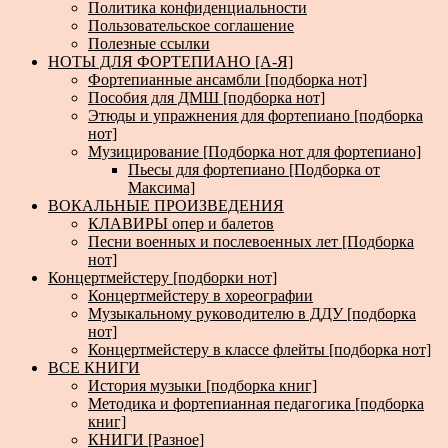
Политика конфиденциальности
Пользовательское соглашение
Полезные ссылки
НОТЫ ДЛЯ ФОРТЕПИАНО [А-Я]
Фортепианные ансамбли [подборка нот]
Пособия для ДМШ [подборка нот]
Этюды и упражнения для фортепиано [подборка
нот]
Музицирование [Подборка нот для фортепиано]
Пьесы для фортепиано [Подборка от
Максима]
ВОКАЛЬНЫЕ ПРОИЗВЕДЕНИЯ
КЛАВИРЫ опер и балетов
Песни военных и послевоенных лет [Подборка
нот]
Концертмейстеру [подборки нот]
Концертмейстеру в хореографии
Музыкальному руководителю в ДДУ [подборка
нот]
Концертмейстеру в классе флейты [подборка нот]
ВСЕ КНИГИ
История музыки [подборка книг]
Методика и фортепианная педагогика [подборка
книг]
КНИГИ [Разное]