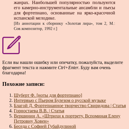
жанрах. Наибольшей популярностью пользуются
его камерно-инструментальные ансамбли и пьесы
для фортепиано, основанные на ярко-красочной
испанской мелодике.
[Из аннотации к сборнику «Золотая лира», том 2, М.:
Сов.композитор, 1992 г.]
Если вы нашли ошибку или опечатку, пожалуйста, выделите
фрагмент текста и нажмите
Ctrl+Enter
. Буду вам очень
благодарна!
Похожие записи:
Шуберт Ф. [ноты для фортепиано]
Интервью с Пьером Булезом о русской музыке
Благой Д. Фортепианное творчество Свиридова | Статья
Горностаева В.В. | Статья
Вершинин А. «Штрихи к портрету. Вспоминая Елену
Петровну Ховен»
Беседа с Софией Губайдулиной