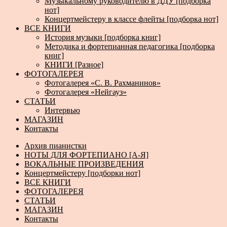
Музыкальному руководителю в ДДУ [подборка
нот]
Концертмейстеру в классе флейты [подборка нот]
ВСЕ КНИГИ
История музыки [подборка книг]
Методика и фортепианная педагогика [подборка
книг]
КНИГИ [Разное]
ФОТОГАЛЕРЕЯ
Фотогалерея «С. В. Рахманинов»
Фотогалерея «Нейгауз»
СТАТЬИ
Интервью
МАГАЗИН
Контакты
Архив пианистки
НОТЫ ДЛЯ ФОРТЕПИАНО [А-Я]
ВОКАЛЬНЫЕ ПРОИЗВЕДЕНИЯ
Концертмейстеру [подборки нот]
ВСЕ КНИГИ
ФОТОГАЛЕРЕЯ
СТАТЬИ
МАГАЗИН
Контакты