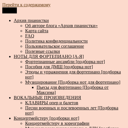
Перейти к содержимому
Меню
Архив пианистки
Всё для пианистов: ноты, книги, музыка, статьи…
Архив пианистки
Об авторе блога «Архив пианистки»
Карта сайта
FAQ
Политика конфиденциальности
Пользовательское соглашение
Полезные ссылки
НОТЫ ДЛЯ ФОРТЕПИАНО [А-Я]
Фортепианные ансамбли [подборка нот]
Пособия для ДМШ [подборка нот]
Этюды и упражнения для фортепиано [подборка
нот]
Музицирование [Подборка нот для фортепиано]
Пьесы для фортепиано [Подборка от
Максима]
ВОКАЛЬНЫЕ ПРОИЗВЕДЕНИЯ
КЛАВИРЫ опер и балетов
Песни военных и послевоенных лет [Подборка
нот]
Концертмейстеру [подборки нот]
Концертмейстеру в хореографии