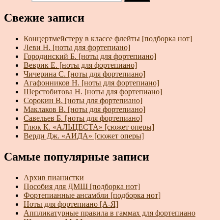
Свежие записи
Концертмейстеру в классе флейты [подборка нот]
Леви Н. [ноты для фортепиано]
Городинский Б. [ноты для фортепиано]
Веврик Е. [ноты для фортепиано]
Чичерина С. [ноты для фортепиано]
Агафонников Н. [ноты для фортепиано]
Шерстобитова Н. [ноты для фортепиано]
Сорокин В. [ноты для фортепиано]
Маклаков В. [ноты для фортепиано]
Савельев Б. [ноты для фортепиано]
Глюк К. «АЛЬЦЕСТА» [сюжет оперы]
Верди Дж. «АИДА» [сюжет оперы]
Самые популярные записи
Архив пианистки
Пособия для ДМШ [подборка нот]
Фортепианные ансамбли [подборка нот]
Ноты для фортепиано [А-Я]
Аппликатурные правила в гаммах для фортепиано