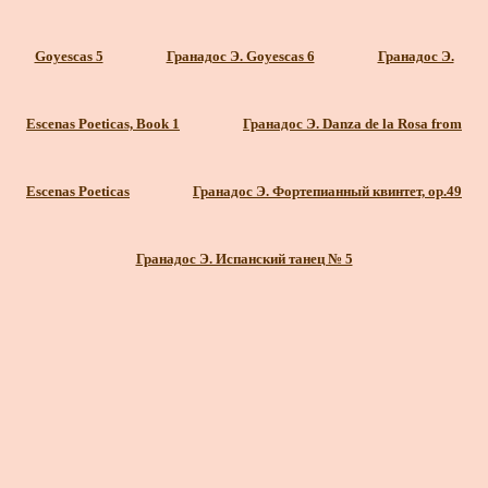
Goyescas 5
Гранадос Э. Goyescas 6
Гранадос Э.
Escenas Poeticas, Book 1
Гранадос Э. Danza de la Rosa from
Escenas Poeticas
Гранадос Э. Фортепианный квинтет, ор.49
Гранадос Э. Испанский танец № 5