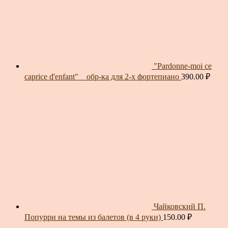
"Pardonne-moi ce
caprice d'enfant" _ обр-ка для 2-х фортепиано
390.00
₽
Чайковский П.
Попурри на темы из балетов (в 4 руки)
150.00
₽