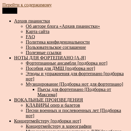
Перейти к содержимому
Меню
Архив пианистки
Всё для пианистов: ноты, книги, музыка, статьи…
Архив пианистки
Об авторе блога «Архив пианистки»
Карта сайта
FAQ
Политика конфиденциальности
Пользовательское соглашение
Полезные ссылки
НОТЫ ДЛЯ ФОРТЕПИАНО [А-Я]
Фортепианные ансамбли [подборка нот]
Пособия для ДМШ [подборка нот]
Этюды и упражнения для фортепиано [подборка
нот]
Музицирование [Подборка нот для фортепиано]
Пьесы для фортепиано [Подборка от
Максима]
ВОКАЛЬНЫЕ ПРОИЗВЕДЕНИЯ
КЛАВИРЫ опер и балетов
Песни военных и послевоенных лет [Подборка
нот]
Концертмейстеру [подборки нот]
Концертмейстеру в хореографии