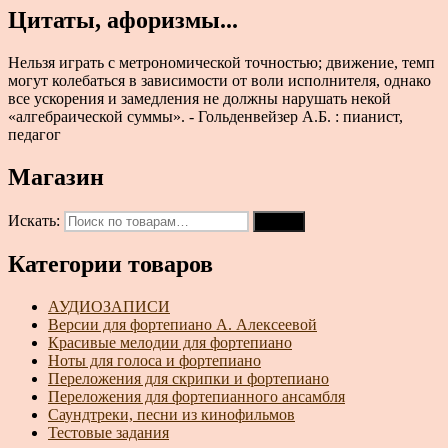
Цитаты, афоризмы...
Нельзя играть с метрономической точностью; движение, темп
могут колебаться в зависимости от воли исполнителя, однако
все ускорения и замедления не должны нарушать некой
«алгебраической суммы». - Гольденвейзер А.Б. : пианист,
педагог
Магазин
Искать:
Поиск
Категории товаров
АУДИОЗАПИСИ
Версии для фортепиано А. Алексеевой
Красивые мелодии для фортепиано
Ноты для голоса и фортепиано
Переложения для скрипки и фортепиано
Переложения для фортепианного ансамбля
Саундтреки, песни из кинофильмов
Тестовые задания