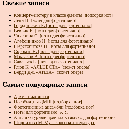
Свежие записи
Концертмейстеру в классе флейты [подборка нот]
Леви Н. [ноты для фортепиано]
Городинский Б. [ноты для фортепиано]
Веврик Е. [ноты для фортепиано]
Чичерина С. [ноты для фортепиано]
Агафонников Н. [ноты для фортепиано]
Шерстобитова Н. [ноты для фортепиано]
Сорокин В. [ноты для фортепиано]
Маклаков В. [ноты для фортепиано]
Савельев Б. [ноты для фортепиано]
Глюк К. «АЛЬЦЕСТА» [сюжет оперы]
Верди Дж. «АИДА» [сюжет оперы]
Самые популярные записи
Архив пианистки
Пособия для ДМШ [подборка нот]
Фортепианные ансамбли [подборка нот]
Ноты для фортепиано [А-Я]
Аппликатурные правила в гаммах для фортепиано
Шорникова М. Музыкальная литература.