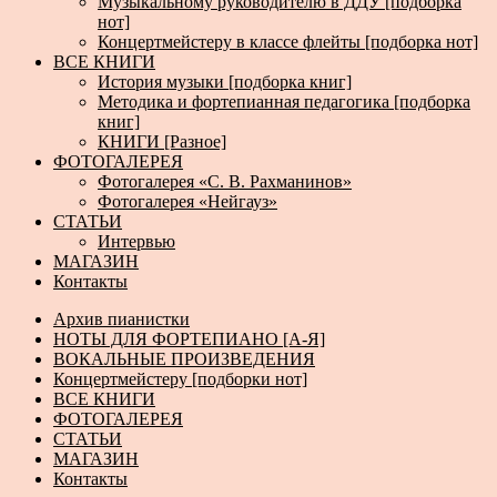
Музыкальному руководителю в ДДУ [подборка
нот]
Концертмейстеру в классе флейты [подборка нот]
ВСЕ КНИГИ
История музыки [подборка книг]
Методика и фортепианная педагогика [подборка
книг]
КНИГИ [Разное]
ФОТОГАЛЕРЕЯ
Фотогалерея «С. В. Рахманинов»
Фотогалерея «Нейгауз»
СТАТЬИ
Интервью
МАГАЗИН
Контакты
Архив пианистки
НОТЫ ДЛЯ ФОРТЕПИАНО [А-Я]
ВОКАЛЬНЫЕ ПРОИЗВЕДЕНИЯ
Концертмейстеру [подборки нот]
ВСЕ КНИГИ
ФОТОГАЛЕРЕЯ
СТАТЬИ
МАГАЗИН
Контакты