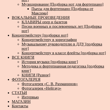
Музицирование [Подборка нот для фортепиано]
Пьесы для фортепиано [Подборка от
Максима]
ВОКАЛЬНЫЕ ПРОИЗВЕДЕНИЯ
КЛАВИРЫ опер и балетов
Песни военных и послевоенных лет [Подборка
нот]
Концертмейстеру [подборки нот]
Концертмейстеру в хореографии
Музыкальному руководителю в ДДУ [подборка
нот]
Концертмейстеру в классе флейты [подборка нот]
ВСЕ КНИГИ
История музыки [подборка книг]
Методика и фортепианная педагогика [подборка
книг]
КНИГИ [Разное]
ФОТОГАЛЕРЕЯ
Фотогалерея «С. В. Рахманинов»
Фотогалерея «Нейгауз»
СТАТЬИ
Интервью
МАГАЗИН
Контакты