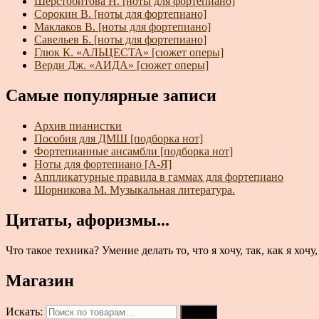
Шерстобитова Н. [ноты для фортепиано]
Сорокин В. [ноты для фортепиано]
Маклаков В. [ноты для фортепиано]
Савельев Б. [ноты для фортепиано]
Глюк К. «АЛЬЦЕСТА» [сюжет оперы]
Верди Дж. «АИДА» [сюжет оперы]
Самые популярные записи
Архив пианистки
Пособия для ДМШ [подборка нот]
Фортепианные ансамбли [подборка нот]
Ноты для фортепиано [А-Я]
Аппликатурные правила в гаммах для фортепиано
Шорникова М. Музыкальная литература.
Цитаты, афоризмы...
Что такое техника? Умение делать то, что я хочу, так, как я хо
Магазин
Искать:
Поиск