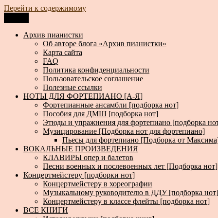
Перейти к содержимому
Меню
Архив пианистки
Всё для пианистов: ноты, книги, музыка, статьи…
Архив пианистки
Об авторе блога «Архив пианистки»
Карта сайта
FAQ
Политика конфиденциальности
Пользовательское соглашение
Полезные ссылки
НОТЫ ДЛЯ ФОРТЕПИАНО [А-Я]
Фортепианные ансамбли [подборка нот]
Пособия для ДМШ [подборка нот]
Этюды и упражнения для фортепиано [подборка но
Музицирование [Подборка нот для фортепиано]
Пьесы для фортепиано [Подборка от Максима
ВОКАЛЬНЫЕ ПРОИЗВЕДЕНИЯ
КЛАВИРЫ опер и балетов
Песни военных и послевоенных лет [Подборка нот]
Концертмейстеру [подборки нот]
Концертмейстеру в хореографии
Музыкальному руководителю в ДДУ [подборка нот
Концертмейстеру в классе флейты [подборка нот]
ВСЕ КНИГИ