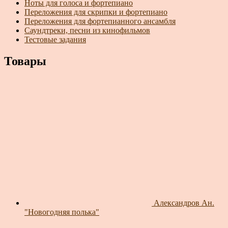
Ноты для голоса и фортепиано
Переложения для скрипки и фортепиано
Переложения для фортепианного ансамбля
Саундтреки, песни из кинофильмов
Тестовые задания
Товары
Александров Ан.
"Новогодняя полька"