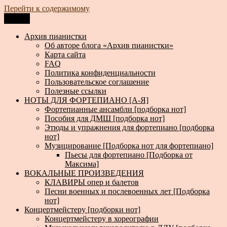
Перейти к содержимому
Меню
Архив пианистки
Всё для пианистов: ноты, книги, музыка, статьи…
Архив пианистки
Об авторе блога «Архив пианистки»
Карта сайта
FAQ
Политика конфиденциальности
Пользовательское соглашение
Полезные ссылки
НОТЫ ДЛЯ ФОРТЕПИАНО [А-Я]
Фортепианные ансамбли [подборка нот]
Пособия для ДМШ [подборка нот]
Этюды и упражнения для фортепиано [подборка
нот]
Музицирование [Подборка нот для фортепиано]
Пьесы для фортепиано [Подборка от
Максима]
ВОКАЛЬНЫЕ ПРОИЗВЕДЕНИЯ
КЛАВИРЫ опер и балетов
Песни военных и послевоенных лет [Подборка
нот]
Концертмейстеру [подборки нот]
Концертмейстеру в хореографии