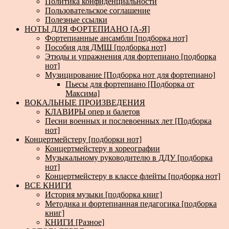
Политика конфиденциальности
Пользовательское соглашение
Полезные ссылки
НОТЫ ДЛЯ ФОРТЕПИАНО [А-Я]
Фортепианные ансамбли [подборка нот]
Пособия для ДМШ [подборка нот]
Этюды и упражнения для фортепиано [подборка
нот]
Музицирование [Подборка нот для фортепиано]
Пьесы для фортепиано [Подборка от
Максима]
ВОКАЛЬНЫЕ ПРОИЗВЕДЕНИЯ
КЛАВИРЫ опер и балетов
Песни военных и послевоенных лет [Подборка
нот]
Концертмейстеру [подборки нот]
Концертмейстеру в хореографии
Музыкальному руководителю в ДДУ [подборка
нот]
Концертмейстеру в классе флейты [подборка нот]
ВСЕ КНИГИ
История музыки [подборка книг]
Методика и фортепианная педагогика [подборка
книг]
КНИГИ [Разное]