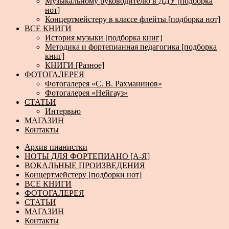
Музыкальному руководителю в ДДУ [подборка
нот]
Концертмейстеру в классе флейты [подборка нот]
ВСЕ КНИГИ
История музыки [подборка книг]
Методика и фортепианная педагогика [подборка
книг]
КНИГИ [Разное]
ФОТОГАЛЕРЕЯ
Фотогалерея «С. В. Рахманинов»
Фотогалерея «Нейгауз»
СТАТЬИ
Интервью
МАГАЗИН
Контакты
Архив пианистки
НОТЫ ДЛЯ ФОРТЕПИАНО [А-Я]
ВОКАЛЬНЫЕ ПРОИЗВЕДЕНИЯ
Концертмейстеру [подборки нот]
ВСЕ КНИГИ
ФОТОГАЛЕРЕЯ
СТАТЬИ
МАГАЗИН
Контакты