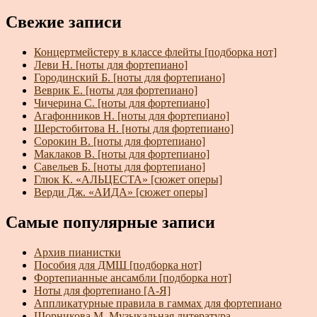
Свежие записи
Концертмейстеру в классе флейты [подборка нот]
Леви Н. [ноты для фортепиано]
Городинский Б. [ноты для фортепиано]
Веврик Е. [ноты для фортепиано]
Чичерина С. [ноты для фортепиано]
Агафонников Н. [ноты для фортепиано]
Шерстобитова Н. [ноты для фортепиано]
Сорокин В. [ноты для фортепиано]
Маклаков В. [ноты для фортепиано]
Савельев Б. [ноты для фортепиано]
Глюк К. «АЛЬЦЕСТА» [сюжет оперы]
Верди Дж. «АИДА» [сюжет оперы]
Самые популярные записи
Архив пианистки
Пособия для ДМШ [подборка нот]
Фортепианные ансамбли [подборка нот]
Ноты для фортепиано [А-Я]
Аппликатурные правила в гаммах для фортепиано
Шорникова М. Музыкальная литература.