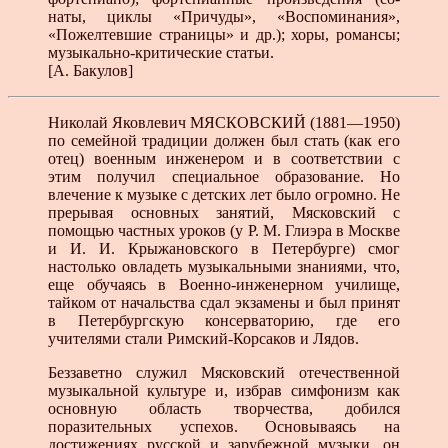
наты, циклы «Причуды», «Воспоминания»,
«Пожелтев­шие страницы» и др.); хоры, романсы;
музыкально-кри­тические статьи.
[А. Бакулов]
Николай Яковлевич МЯСКОВСКИЙ (1881—1950)
по семейной традиции должен был стать (как его
отец) военным инженером и в соответствии с
этим получил специальное образование. Но
влечение к музыке с детских лет было огромно. Не
прерывая основных занятий, Мясковский с
помощью частных уроков (у Р. М. Глиэра в Москве
и И. И. Крыжановского в Петербурге) смог
настолько овладеть музыкальными знаниями, что,
еще обучаясь в Военно-инженерном училище,
тайком от начальства сдал экзамены и был принят
в Петербургскую консерваторию, где его
учителями стали Римский-Корсаков и Лядов.
Беззаветно служил Мясковский отечественной
музыкальной культуре и, избрав симфонизм как
основную область творчества, добился
поразительных успехов. Основываясь на
достижениях русской и зарубежной музыки, он