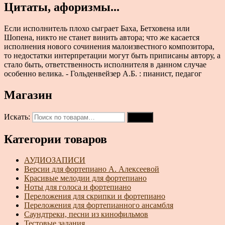
Цитаты, афоризмы...
Если исполнитель плохо сыграет Баха, Бетховена или
Шопена, никто не станет винить автора; что же касается
исполнения нового сочинения малоизвестного композитора,
то недостатки интерпретации могут быть приписаны автору, а
стало быть, ответственность исполнителя в данном случае
особенно велика. - Гольденвейзер А.Б. : пианист, педагог
Магазин
Искать:
Поиск
Категории товаров
АУДИОЗАПИСИ
Версии для фортепиано А. Алексеевой
Красивые мелодии для фортепиано
Ноты для голоса и фортепиано
Переложения для скрипки и фортепиано
Переложения для фортепианного ансамбля
Саундтреки, песни из кинофильмов
Тестовые задания