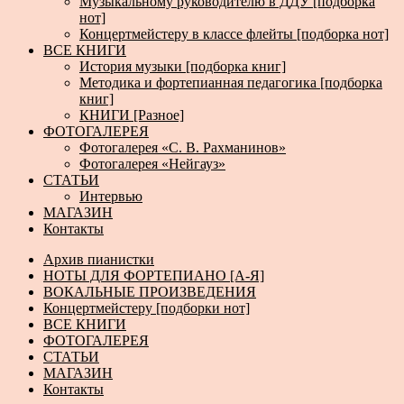
Музыкальному руководителю в ДДУ [подборка
нот]
Концертмейстеру в классе флейты [подборка нот]
ВСЕ КНИГИ
История музыки [подборка книг]
Методика и фортепианная педагогика [подборка
книг]
КНИГИ [Разное]
ФОТОГАЛЕРЕЯ
Фотогалерея «С. В. Рахманинов»
Фотогалерея «Нейгауз»
СТАТЬИ
Интервью
МАГАЗИН
Контакты
Архив пианистки
НОТЫ ДЛЯ ФОРТЕПИАНО [А-Я]
ВОКАЛЬНЫЕ ПРОИЗВЕДЕНИЯ
Концертмейстеру [подборки нот]
ВСЕ КНИГИ
ФОТОГАЛЕРЕЯ
СТАТЬИ
МАГАЗИН
Контакты