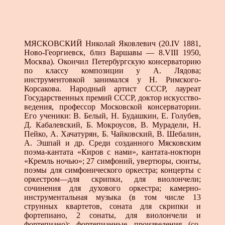
МЯСКОВСКИЙ Николай Яковлевич (20.IV 1881,
Ново-Георгиевск, близ Варшавы — 8.VIII 1950,
Москва). Окончил Петербургскую консерваторию
по классу ком­позиции у А. Лядова;
инструментовкой занимался у Н. Римского-
Корсакова. Народный артист СССР, лау­реат
Государственных премий СССР, доктор искусство­
ведения, профессор Московской консерватории.
Его ученики: В. Белый, Н. Будашкин, Е. Голубев,
Д. Каба­левский, Б. Мокроусов, В. Мурадели, Н.
Пейко, А. Ха­чатурян, Б. Чайковский, В. Шебалин,
А. Эшпай и др. Среди созданного Мясковским
поэма-кантата «Киров с нами», кантата-ноктюрн
«Кремль ночью»; 27 симфоний, увертюры, сюиты,
поэмы для симфонического оркестра; концерты с
оркестром—для скрипки, для виолончели;
сочинения для духового оркестра; камерно-
инструмен­тальная музыка (в том числе 13
струнных квартетов, соната для скрипки и
фортепиано, 2 сонаты, для виолон­чели и
фортепиано); фортепианные произведения (со­