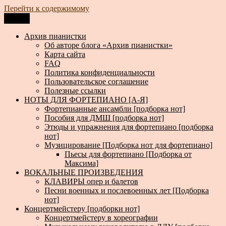
Перейти к содержимому
Меню
Архив пианистки
Всё для пианистов: ноты, книги, музыка, статьи…
Архив пианистки
Об авторе блога «Архив пианистки»
Карта сайта
FAQ
Политика конфиденциальности
Пользовательское соглашение
Полезные ссылки
НОТЫ ДЛЯ ФОРТЕПИАНО [А-Я]
Фортепианные ансамбли [подборка нот]
Пособия для ДМШ [подборка нот]
Этюды и упражнения для фортепиано [подборка
нот]
Музицирование [Подборка нот для фортепиано]
Пьесы для фортепиано [Подборка от
Максима]
ВОКАЛЬНЫЕ ПРОИЗВЕДЕНИЯ
КЛАВИРЫ опер и балетов
Песни военных и послевоенных лет [Подборка
нот]
Концертмейстеру [подборки нот]
Концертмейстеру в хореографии