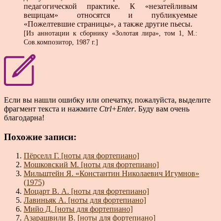
педагогической практике. К «незатейливым
вещицам» относятся и публикуемые
«Пожелтевшие страницы», а также другие пьесы.
[Из аннотации к сборнику «Золотая лира», том 1, М.:
Сов.композитор, 1987 г.]
Если вы нашли ошибку или опечатку, пожалуйста, выделите
фрагмент текста и нажмите
Ctrl+Enter
. Буду вам очень
благодарна!
Похожие записи:
Пёрселл Г. [ноты для фортепиано]
Мошковский М. [ноты для фортепиано]
Мильштейн Я. «Константин Николаевич Игумнов»
(1975)
Моцарт В. А. [ноты для фортепиано]
Лавиньяк А. [ноты для фортепиано]
Мийо Д. [ноты для фортепиано]
Азарашвили В. [ноты для фортепиано]