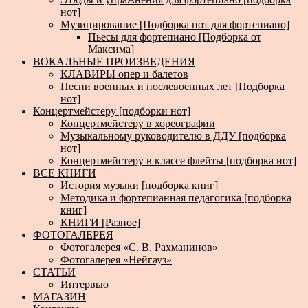
нот]
Музицирование [Подборка нот для фортепиано]
Пьесы для фортепиано [Подборка от
Максима]
ВОКАЛЬНЫЕ ПРОИЗВЕДЕНИЯ
КЛАВИРЫ опер и балетов
Песни военных и послевоенных лет [Подборка
нот]
Концертмейстеру [подборки нот]
Концертмейстеру в хореографии
Музыкальному руководителю в ДДУ [подборка
нот]
Концертмейстеру в классе флейты [подборка нот]
ВСЕ КНИГИ
История музыки [подборка книг]
Методика и фортепианная педагогика [подборка
книг]
КНИГИ [Разное]
ФОТОГАЛЕРЕЯ
Фотогалерея «С. В. Рахманинов»
Фотогалерея «Нейгауз»
СТАТЬИ
Интервью
МАГАЗИН