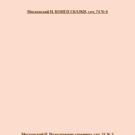
Мясковский Н. КОНЕЦ СКАЗКИ, соч. 74 № 6
Мясковский Н. Пожелтевшие страницы, соч. 31 № 3