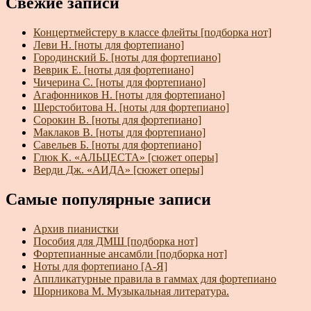
Свежие записи
Концертмейстеру в классе флейты [подборка нот]
Леви Н. [ноты для фортепиано]
Городинский Б. [ноты для фортепиано]
Веврик Е. [ноты для фортепиано]
Чичерина С. [ноты для фортепиано]
Агафонников Н. [ноты для фортепиано]
Шерстобитова Н. [ноты для фортепиано]
Сорокин В. [ноты для фортепиано]
Маклаков В. [ноты для фортепиано]
Савельев Б. [ноты для фортепиано]
Глюк К. «АЛЬЦЕСТА» [сюжет оперы]
Верди Дж. «АИДА» [сюжет оперы]
Самые популярные записи
Архив пианистки
Пособия для ДМШ [подборка нот]
Фортепианные ансамбли [подборка нот]
Ноты для фортепиано [А-Я]
Аппликатурные правила в гаммах для фортепиано
Шорникова М. Музыкальная литература.