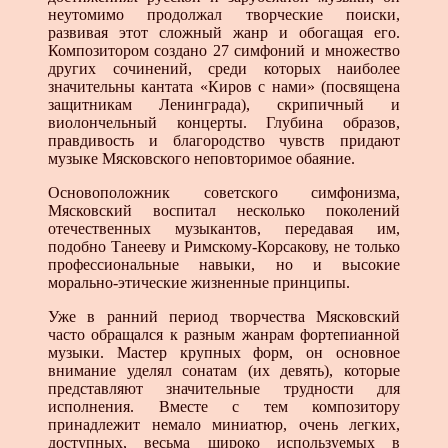
неутомимо продолжал творческие поиски,
развивая этот сложный жанр и обогащая его.
Композитором создано 27 симфоний и множество
других сочинений, среди которых наиболее
значительны кантата «Киров с нами» (посвящена
защитникам Ленинграда), скрипичный и
виолончельный концерты. Глубина образов,
правдивость и благородство чувств придают
музыке Мясковского неповторимое обаяние.
Основоположник советского симфонизма,
Мясковский воспитал несколько поколений
отечественных музыкантов, передавая им,
подобно Танееву и Римскому-Корсакову, не только
профессиональные навыки, но и высокие
морально-этические жизненные принципы.
Уже в ранний период творчества Мясковский
часто обращался к разным жанрам фортепианной
музыки. Мастер крупных форм, он основное
внимание уделял сонатам (их девять), которые
представляют значительные трудности для
исполнения. Вместе с тем композитору
принадлежит немало миниатюр, очень легких,
доступных, весьма широко используемых в