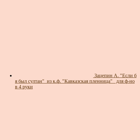
Зацепин А. "Если б
я был султан"_из к.ф. "Кавказская пленница"_ для ф-но
в 4 руки