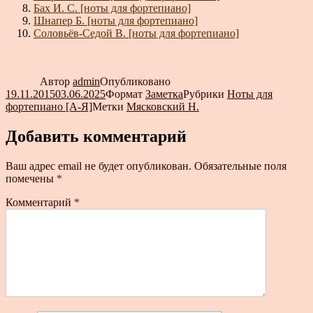
Бах И. С. [ноты для фортепиано]
Шнапер Б. [ноты для фортепиано]
Соловьёв-Седой В. [ноты для фортепиано]
Автор
admin
Опубликовано
19.11.2015
03.06.2025
Формат
Заметка
Рубрики
Ноты для
фортепиано [А-Я]
Метки
Мясковский Н.
Добавить комментарий
Ваш адрес email не будет опубликован.
Обязательные поля
помечены
*
Комментарий
*