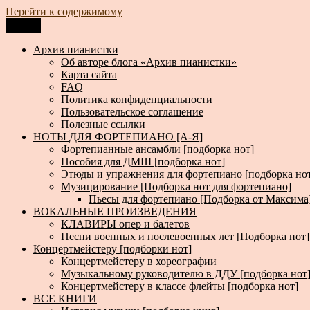
Перейти к содержимому
Меню
Архив пианистки
Всё для пианистов: ноты, книги, музыка, статьи…
Архив пианистки
Об авторе блога «Архив пианистки»
Карта сайта
FAQ
Политика конфиденциальности
Пользовательское соглашение
Полезные ссылки
НОТЫ ДЛЯ ФОРТЕПИАНО [А-Я]
Фортепианные ансамбли [подборка нот]
Пособия для ДМШ [подборка нот]
Этюды и упражнения для фортепиано [подборка но
Музицирование [Подборка нот для фортепиано]
Пьесы для фортепиано [Подборка от Максима
ВОКАЛЬНЫЕ ПРОИЗВЕДЕНИЯ
КЛАВИРЫ опер и балетов
Песни военных и послевоенных лет [Подборка нот]
Концертмейстеру [подборки нот]
Концертмейстеру в хореографии
Музыкальному руководителю в ДДУ [подборка нот
Концертмейстеру в классе флейты [подборка нот]
ВСЕ КНИГИ