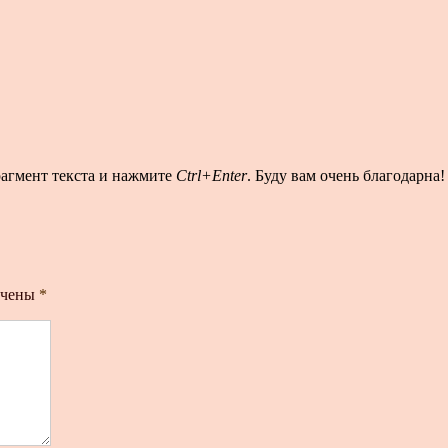
рагмент текста и нажмите
Ctrl+Enter
. Буду вам очень благодарна!
ечены
*