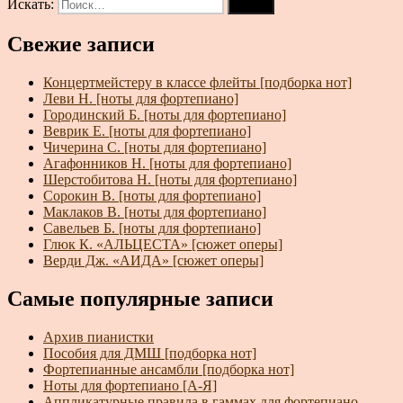
Искать:
Поиск
Свежие записи
Концертмейстеру в классе флейты [подборка нот]
Леви Н. [ноты для фортепиано]
Городинский Б. [ноты для фортепиано]
Веврик Е. [ноты для фортепиано]
Чичерина С. [ноты для фортепиано]
Агафонников Н. [ноты для фортепиано]
Шерстобитова Н. [ноты для фортепиано]
Сорокин В. [ноты для фортепиано]
Маклаков В. [ноты для фортепиано]
Савельев Б. [ноты для фортепиано]
Глюк К. «АЛЬЦЕСТА» [сюжет оперы]
Верди Дж. «АИДА» [сюжет оперы]
Самые популярные записи
Архив пианистки
Пособия для ДМШ [подборка нот]
Фортепианные ансамбли [подборка нот]
Ноты для фортепиано [А-Я]
Аппликатурные правила в гаммах для фортепиано