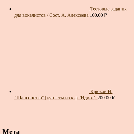
Тестовые задания
для вокалистов / Сост. А. Алексеева
100.00
₽
Крюков Н.
"Шансонетка" [куплеты из к.ф. 'Идиот']
200.00
₽
Мета