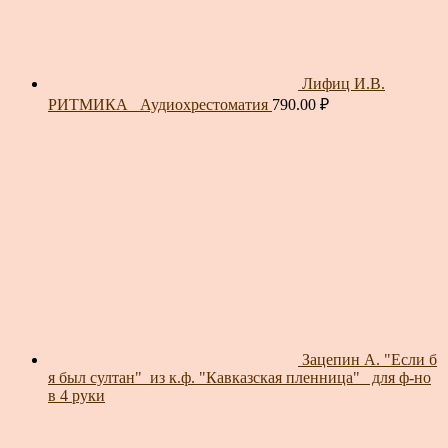
Лифиц И.В.
РИТМИКА_ Аудиохрестоматия
790.00
₽
Зацепин А. "Если б
я был султан"_из к.ф. "Кавказская пленница"_ для ф-но
в 4 руки