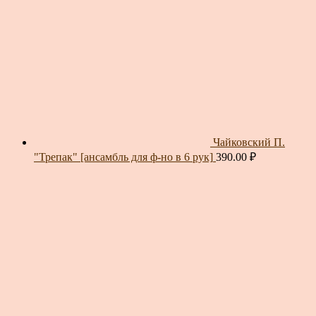
Чайковский П.
"Трепак" [ансамбль для ф-но в 6 рук]
390.00
₽