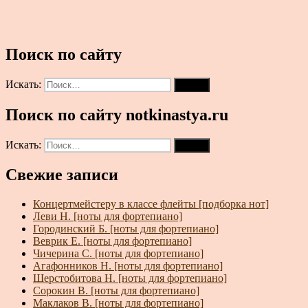
Поиск по сайту
Искать:
Поиск
Поиск по сайту notkinastya.ru
Искать:
Поиск
Свежие записи
Концертмейстеру в классе флейты [подборка нот]
Леви Н. [ноты для фортепиано]
Городинский Б. [ноты для фортепиано]
Веврик Е. [ноты для фортепиано]
Чичерина С. [ноты для фортепиано]
Агафонников Н. [ноты для фортепиано]
Шерстобитова Н. [ноты для фортепиано]
Сорокин В. [ноты для фортепиано]
Маклаков В. [ноты для фортепиано]