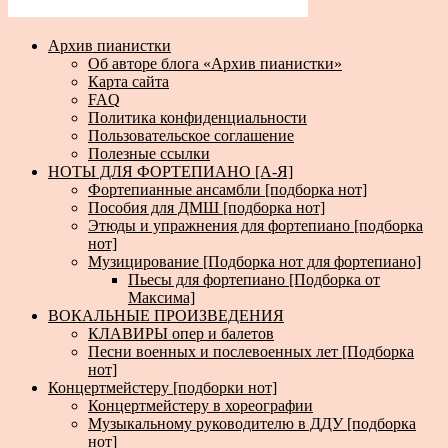
Архив пианистки
Об авторе блога «Архив пианистки»
Карта сайта
FAQ
Политика конфиденциальности
Пользовательское соглашение
Полезные ссылки
НОТЫ ДЛЯ ФОРТЕПИАНО [А-Я]
Фортепианные ансамбли [подборка нот]
Пособия для ДМШ [подборка нот]
Этюды и упражнения для фортепиано [подборка
нот]
Музицирование [Подборка нот для фортепиано]
Пьесы для фортепиано [Подборка от
Максима]
ВОКАЛЬНЫЕ ПРОИЗВЕДЕНИЯ
КЛАВИРЫ опер и балетов
Песни военных и послевоенных лет [Подборка
нот]
Концертмейстеру [подборки нот]
Концертмейстеру в хореографии
Музыкальному руководителю в ДДУ [подборка
нот]