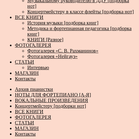
Музыкальному руководителю в ДДУ [подборка
нот]
Концертмейстеру в классе флейты [подборка нот]
ВСЕ КНИГИ
История музыки [подборка книг]
Методика и фортепианная педагогика [подборка
книг]
КНИГИ [Разное]
ФОТОГАЛЕРЕЯ
Фотогалерея «С. В. Рахманинов»
Фотогалерея «Нейгауз»
СТАТЬИ
Интервью
МАГАЗИН
Контакты
Архив пианистки
НОТЫ ДЛЯ ФОРТЕПИАНО [А-Я]
ВОКАЛЬНЫЕ ПРОИЗВЕДЕНИЯ
Концертмейстеру [подборки нот]
ВСЕ КНИГИ
ФОТОГАЛЕРЕЯ
СТАТЬИ
МАГАЗИН
Контакты