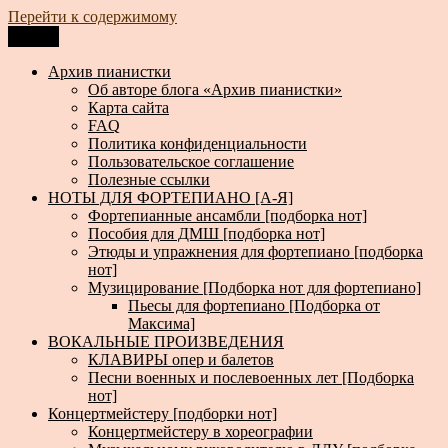
Перейти к содержимому
Меню
Архив пианистки
Всё для пианистов: ноты, книги, музыка, статьи…
Архив пианистки
Об авторе блога «Архив пианистки»
Карта сайта
FAQ
Политика конфиденциальности
Пользовательское соглашение
Полезные ссылки
НОТЫ ДЛЯ ФОРТЕПИАНО [А-Я]
Фортепианные ансамбли [подборка нот]
Пособия для ДМШ [подборка нот]
Этюды и упражнения для фортепиано [подборка
нот]
Музицирование [Подборка нот для фортепиано]
Пьесы для фортепиано [Подборка от
Максима]
ВОКАЛЬНЫЕ ПРОИЗВЕДЕНИЯ
КЛАВИРЫ опер и балетов
Песни военных и послевоенных лет [Подборка
нот]
Концертмейстеру [подборки нот]
Концертмейстеру в хореографии