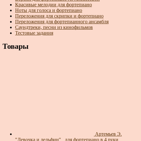
Красивые мелодии для фортепиано
Ноты для голоса и фортепиано
Переложения для скрипки и фортепиано
Переложения для фортепианного ансамбля
Саундтреки, песни из кинофильмов
Тестовые задания
Товары
Артемьев Э.
"Девочка и дельфин"_ для фортепиано в 4 руки