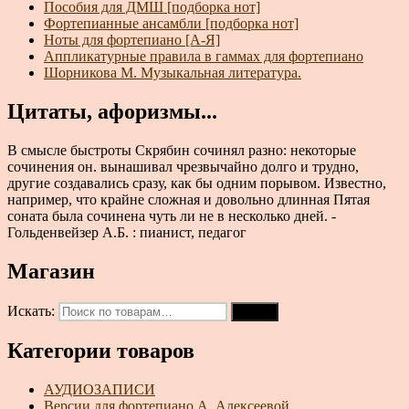
Пособия для ДМШ [подборка нот]
Фортепианные ансамбли [подборка нот]
Ноты для фортепиано [А-Я]
Аппликатурные правила в гаммах для фортепиано
Шорникова М. Музыкальная литература.
Цитаты, афоризмы...
В смысле быстроты Скрябин сочинял разно: некоторые
сочинения он. вынашивал чрезвычайно долго и трудно,
другие создавались сразу, как бы одним порывом. Известно,
например, что крайне сложная и довольно длинная Пятая
соната была сочинена чуть ли не в несколько дней. -
Гольденвейзер А.Б. : пианист, педагог
Магазин
Искать:
Поиск
Категории товаров
АУДИОЗАПИСИ
Версии для фортепиано А. Алексеевой