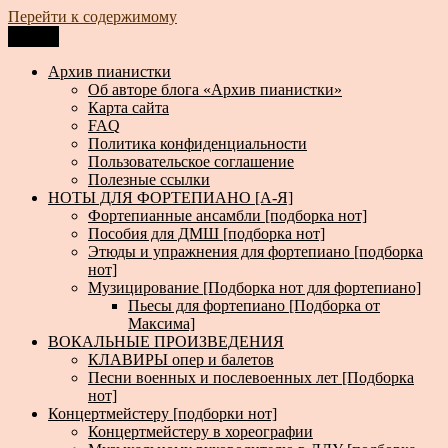
Перейти к содержимому
Меню
Архив пианистки
Всё для пианистов: ноты, книги, музыка, статьи…
Архив пианистки
Об авторе блога «Архив пианистки»
Карта сайта
FAQ
Политика конфиденциальности
Пользовательское соглашение
Полезные ссылки
НОТЫ ДЛЯ ФОРТЕПИАНО [А-Я]
Фортепианные ансамбли [подборка нот]
Пособия для ДМШ [подборка нот]
Этюды и упражнения для фортепиано [подборка
нот]
Музицирование [Подборка нот для фортепиано]
Пьесы для фортепиано [Подборка от
Максима]
ВОКАЛЬНЫЕ ПРОИЗВЕДЕНИЯ
КЛАВИРЫ опер и балетов
Песни военных и послевоенных лет [Подборка
нот]
Концертмейстеру [подборки нот]
Концертмейстеру в хореографии