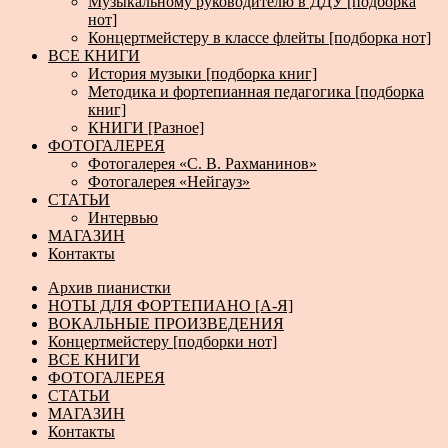
Музыкальному руководителю в ДДУ [подборка
нот]
Концертмейстеру в классе флейты [подборка нот]
ВСЕ КНИГИ
История музыки [подборка книг]
Методика и фортепианная педагогика [подборка
книг]
КНИГИ [Разное]
ФОТОГАЛЕРЕЯ
Фотогалерея «С. В. Рахманинов»
Фотогалерея «Нейгауз»
СТАТЬИ
Интервью
МАГАЗИН
Контакты
Архив пианистки
НОТЫ ДЛЯ ФОРТЕПИАНО [А-Я]
ВОКАЛЬНЫЕ ПРОИЗВЕДЕНИЯ
Концертмейстеру [подборки нот]
ВСЕ КНИГИ
ФОТОГАЛЕРЕЯ
СТАТЬИ
МАГАЗИН
Контакты