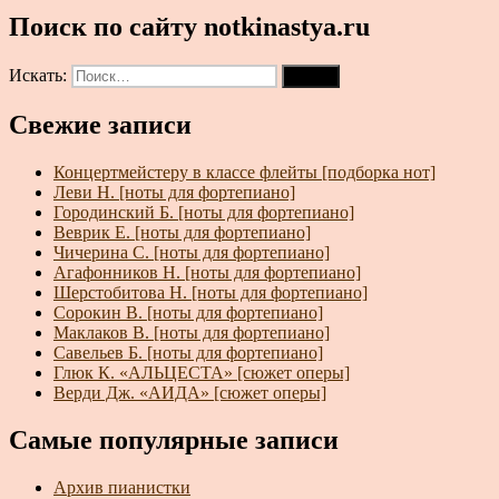
Поиск по сайту notkinastya.ru
Искать:
Поиск
Свежие записи
Концертмейстеру в классе флейты [подборка нот]
Леви Н. [ноты для фортепиано]
Городинский Б. [ноты для фортепиано]
Веврик Е. [ноты для фортепиано]
Чичерина С. [ноты для фортепиано]
Агафонников Н. [ноты для фортепиано]
Шерстобитова Н. [ноты для фортепиано]
Сорокин В. [ноты для фортепиано]
Маклаков В. [ноты для фортепиано]
Савельев Б. [ноты для фортепиано]
Глюк К. «АЛЬЦЕСТА» [сюжет оперы]
Верди Дж. «АИДА» [сюжет оперы]
Самые популярные записи
Архив пианистки