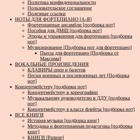
Политика конфиденциальности
Пользовательское соглашение
Полезные ссылки
НОТЫ ДЛЯ ФОРТЕПИАНО [А-Я]
Фортепианные ансамбли [подборка нот]
Пособия для ДМШ [подборка нот]
Этюды и упражнения для фортепиано [подборка
нот]
Музицирование [Подборка нот для фортепиано]
Пьесы для фортепиано [Подборка от
Максима]
ВОКАЛЬНЫЕ ПРОИЗВЕДЕНИЯ
КЛАВИРЫ опер и балетов
Песни военных и послевоенных лет [Подборка
нот]
Концертмейстеру [подборки нот]
Концертмейстеру в хореографии
Музыкальному руководителю в ДДУ [подборка
нот]
Концертмейстеру в классе флейты [подборка нот]
ВСЕ КНИГИ
История музыки [подборка книг]
Методика и фортепианная педагогика [подборка
книг]
КНИГИ [Разное]