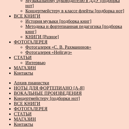
Музыкальному руководителю в ДДУ [подборка
нот]
Концертмейстеру в классе флейты [подборка нот]
ВСЕ КНИГИ
История музыки [подборка книг]
Методика и фортепианная педагогика [подборка
книг]
КНИГИ [Разное]
ФОТОГАЛЕРЕЯ
Фотогалерея «С. В. Рахманинов»
Фотогалерея «Нейгауз»
СТАТЬИ
Интервью
МАГАЗИН
Контакты
Архив пианистки
НОТЫ ДЛЯ ФОРТЕПИАНО [А-Я]
ВОКАЛЬНЫЕ ПРОИЗВЕДЕНИЯ
Концертмейстеру [подборки нот]
ВСЕ КНИГИ
ФОТОГАЛЕРЕЯ
СТАТЬИ
МАГАЗИН
Контакты