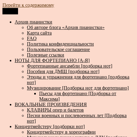
Перейти к содержимому
Меню
Архив пианистки
Всё для пианистов: ноты, книги, музыка, статьи…
Архив пианистки
Об авторе блога «Архив пианистки»
Карта сайта
FAQ
Политика конфиденциальности
Пользовательское соглашение
Полезные ссылки
НОТЫ ДЛЯ ФОРТЕПИАНО [А-Я]
Фортепианные ансамбли [подборка нот]
Пособия для ДМШ [подборка нот]
Этюды и упражнения для фортепиано [подборка
нот]
Музицирование [Подборка нот для фортепиано]
Пьесы для фортепиано [Подборка от
Максима]
ВОКАЛЬНЫЕ ПРОИЗВЕДЕНИЯ
КЛАВИРЫ опер и балетов
Песни военных и послевоенных лет [Подборка
нот]
Концертмейстеру [подборки нот]
Концертмейстеру в хореографии