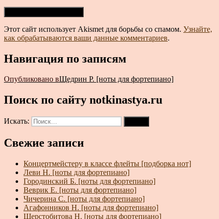
Этот сайт использует Akismet для борьбы со спамом.
Узнайте,
как обрабатываются ваши данные комментариев
.
Навигация по записям
Опубликовано в
Щедрин Р. [ноты для фортепиано]
Поиск по сайту notkinastya.ru
Искать:
Поиск
Свежие записи
Концертмейстеру в классе флейты [подборка нот]
Леви Н. [ноты для фортепиано]
Городинский Б. [ноты для фортепиано]
Веврик Е. [ноты для фортепиано]
Чичерина С. [ноты для фортепиано]
Агафонников Н. [ноты для фортепиано]
Шерстобитова Н. [ноты для фортепиано]