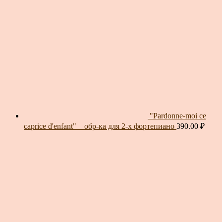
"Pardonne-moi ce
caprice d'enfant" _ обр-ка для 2-х фортепиано
390.00
₽