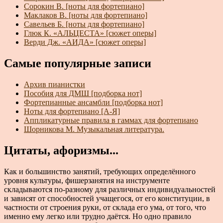
Сорокин В. [ноты для фортепиано]
Маклаков В. [ноты для фортепиано]
Савельев Б. [ноты для фортепиано]
Глюк К. «АЛЬЦЕСТА» [сюжет оперы]
Верди Дж. «АИДА» [сюжет оперы]
Самые популярные записи
Архив пианистки
Пособия для ДМШ [подборка нот]
Фортепианные ансамбли [подборка нот]
Ноты для фортепиано [А-Я]
Аппликатурные правила в гаммах для фортепиано
Шорникова М. Музыкальная литература.
Цитаты, афоризмы...
Как и большинство занятий, требующих определённого
уровня культуры, фишерзанятия на инструменте
складываются по-разному для различных индивидуальностей
и зависят от способностей учащегося, от его конституции, в
частности от строения руки, от склада его ума, от того, что
именно ему легко или трудно даётся. Но одно правило