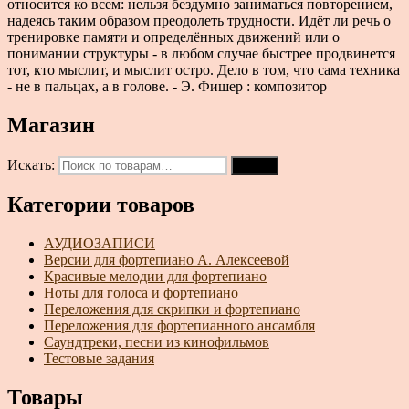
относится ко всем: нельзя бездумно заниматься повторением,
надеясь таким образом преодолеть трудности. Идёт ли речь о
тренировке памяти и определённых движений или о
понимании структуры - в любом случае быстрее продвинется
тот, кто мыслит, и мыслит остро. Дело в том, что сама техника
- не в пальцах, а в голове. - Э. Фишер : композитор
Магазин
Искать:
Поиск
Категории товаров
АУДИОЗАПИСИ
Версии для фортепиано А. Алексеевой
Красивые мелодии для фортепиано
Ноты для голоса и фортепиано
Переложения для скрипки и фортепиано
Переложения для фортепианного ансамбля
Саундтреки, песни из кинофильмов
Тестовые задания
Товары