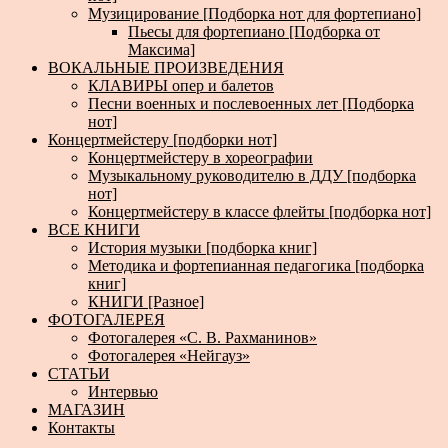
Музицирование [Подборка нот для фортепиано]
Пьесы для фортепиано [Подборка от
Максима]
ВОКАЛЬНЫЕ ПРОИЗВЕДЕНИЯ
КЛАВИРЫ опер и балетов
Песни военных и послевоенных лет [Подборка
нот]
Концертмейстеру [подборки нот]
Концертмейстеру в хореографии
Музыкальному руководителю в ДДУ [подборка
нот]
Концертмейстеру в классе флейты [подборка нот]
ВСЕ КНИГИ
История музыки [подборка книг]
Методика и фортепианная педагогика [подборка
книг]
КНИГИ [Разное]
ФОТОГАЛЕРЕЯ
Фотогалерея «С. В. Рахманинов»
Фотогалерея «Нейгауз»
СТАТЬИ
Интервью
МАГАЗИН
Контакты