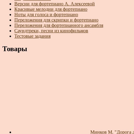
Версии для фортепиано А. Алексеевой
Красивые мелодии для фортепиано
Ноты для голоса и фортепиано
Переложения для скрипки и фортепиано
Переложения для фортепианного ансамбля
Саундтреки, песни из кинофильмов
Тестовые задания
Товары
Минков М. "Дорога д