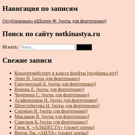
Навигация по записям
Опубликовано в
Шопен Ф. [ноты для фортепиано]
Поиск по сайту notkinastya.ru
Искать:
Поиск
Свежие записи
Концертмейстеру в классе флейты [подборка нот]
Леви Н. [ноты для фортепиано]
Городинский Б. [ноты для фортепиано]
Веврик Е. [ноты для фортепиано]
Чичерина С. [ноты для фортепиано]
Агафонников Н. [ноты для фортепиано]
Шерстобитова Н. [ноты для фортепиано]
Сорокин В. [ноты для фортепиано]
Маклаков В. [ноты для фортепиано]
Савельев Б. [ноты для фортепиано]
Глюк К. «АЛЬЦЕСТА» [сюжет оперы]
Верди Дж. «АИДА» [сюжет оперы]