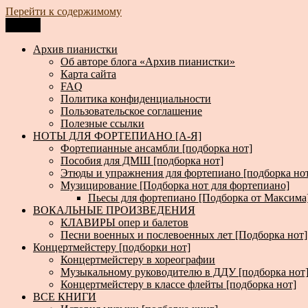
Перейти к содержимому
Меню
Архив пианистки
Всё для пианистов: ноты, книги, музыка, статьи…
Архив пианистки
Об авторе блога «Архив пианистки»
Карта сайта
FAQ
Политика конфиденциальности
Пользовательское соглашение
Полезные ссылки
НОТЫ ДЛЯ ФОРТЕПИАНО [А-Я]
Фортепианные ансамбли [подборка нот]
Пособия для ДМШ [подборка нот]
Этюды и упражнения для фортепиано [подборка но
Музицирование [Подборка нот для фортепиано]
Пьесы для фортепиано [Подборка от Максима
ВОКАЛЬНЫЕ ПРОИЗВЕДЕНИЯ
КЛАВИРЫ опер и балетов
Песни военных и послевоенных лет [Подборка нот]
Концертмейстеру [подборки нот]
Концертмейстеру в хореографии
Музыкальному руководителю в ДДУ [подборка нот
Концертмейстеру в классе флейты [подборка нот]
ВСЕ КНИГИ