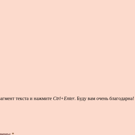
рагмент текста и нажмите
Ctrl+Enter
. Буду вам очень благодарна!
ечены
*